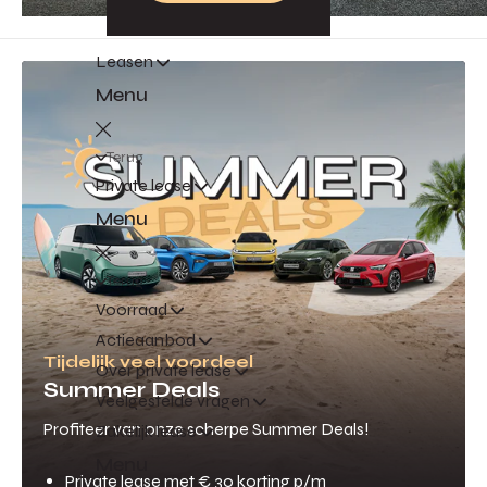
Leasen
Menu
Terug
Private lease
Menu
Terug
Voorraad
Actieaanbod
Tijdelijk veel voordeel
Over private lease
Summer Deals
Veelgestelde vragen
Profiteer van onze scherpe Summer Deals!
Zakelijk lease
Menu
Private lease met € 30 korting p/m