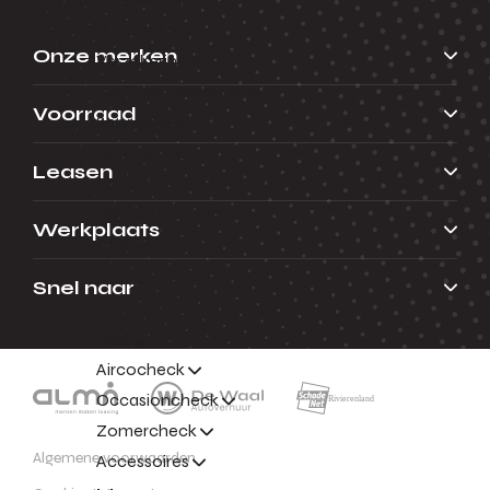
Connect apps
Onze merken
Verzekeringen
De Onderdelendienst
Voorraad
ServicePlus
Autoverhuur
Leasen
Family Card
Rijhulpsystemen
Werkplaats
Checks
Menu
Snel naar
Terug
Aircocheck
Occasioncheck
Zomercheck
Algemene voorwaarden
Accessoires