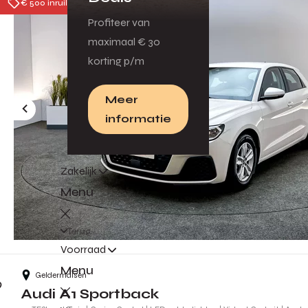
€ 500 inruilpremie
Profiteer van
maximaal € 30
korting p/m
Meer
informatie
Zakelijk
Menu
Terug
Voorraad
Menu
Geldermalsen
Audi A1 Sportback