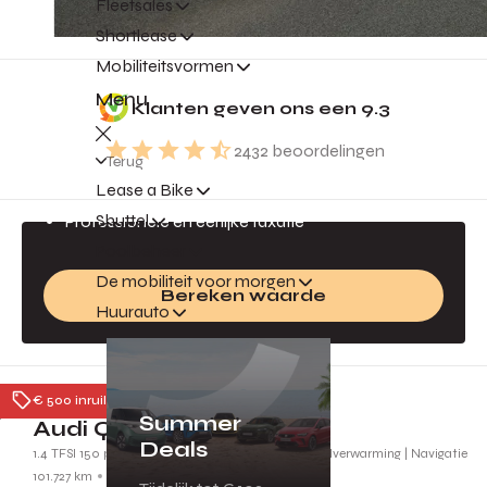
Fleetsales
Shortlease
Mobiliteitsvormen
Gratis inruilvoorstel
Menu
Klanten geven ons een
9.3
Jouw auto is geld waard!
2432
beoordelingen
Direct een inruilvoorstel
Terug
Lease a Bike
Altijd de beste prijs
Shuttel
Professionele en eerlijke taxatie
Poolbeheer
De mobiliteit voor morgen
Bereken waarde
Huurauto
Ede
€ 500 inruilpremie
Summer
Audi Q2
Deals
1.4 TFSI 150 pk S-tronic CoD Ambition | Leder | Stoelverwarming | Navigatie
101.727 km
2018
SG260Z