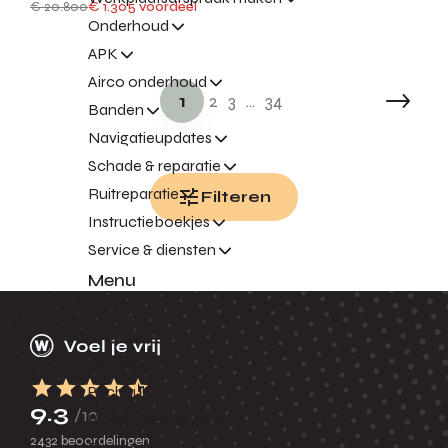
€ 20.800
€ 1.305 voordeel
Onderhoud
APK
Airco onderhoud
1
2
3
...
34
Banden
Navigatieupdates
Schade & reparatie
Ruitreparatie
Filteren
Instructieboekjes
Service & diensten
Menu
Terug
Garantie
Pechhulp
9.3
/10
Vervangend vervoer
2432 beoordelingen
Express Service