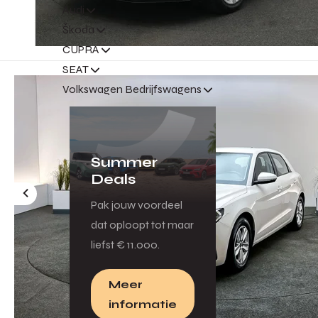
Audi
Škoda
CUPRA
SEAT
Volkswagen Bedrijfswagens
Summer
Deals
Pak jouw voordeel
dat oploopt tot maar
liefst € 11.000.
Meer
informatie