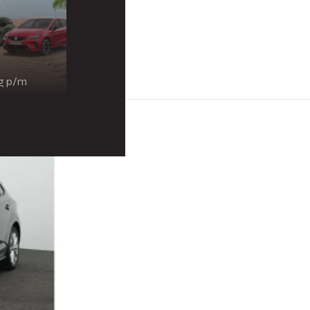
ng p/m