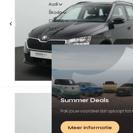
Audi
Škoda
CUPRA
SEAT
Volkswagen Bedrijfswagens
Summer Deals
Pak jouw voordeel dat oploopt tot m
Meer informatie