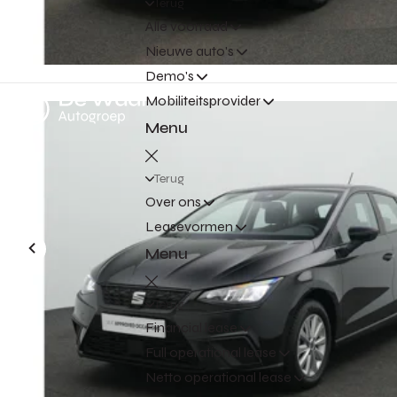
Terug
Alle voorraad
Nieuwe auto's
Demo's
Mobiliteitsprovider
Menu
Terug
Over ons
Leasevormen
Menu
Terug
Financial lease
Full operational lease
Netto operational lease