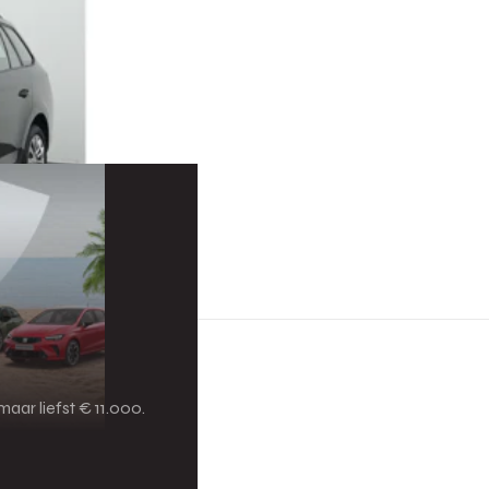
aar liefst € 11.000.