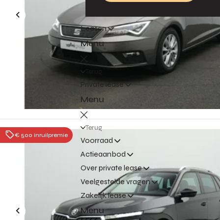
Leasen
Menu
Terug
Private lease
Menu
Terug
€ 500 inruilpremie
Voorraad
Actieaanbod
Over private lease
Veelgestelde vragen
Zakelijk lease
Menu