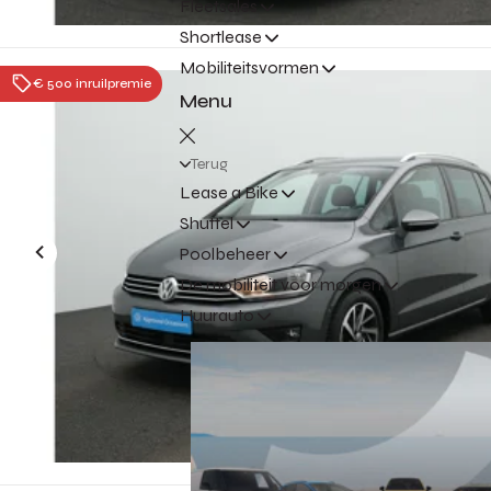
Fleetsales
Shortlease
Mobiliteitsvormen
€ 500 inruilpremie
Menu
Terug
Lease a Bike
Shuttel
Poolbeheer
De mobiliteit voor morgen
Huurauto