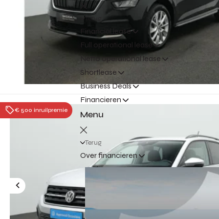
Terug
Financial lease
Full operational lease
Netto operational lease
Shortlease
Business Deals
Financieren
€ 500 inruilpremie
Menu
Terug
Over financieren