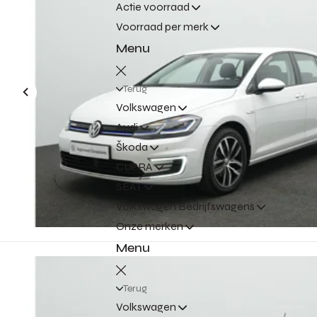
Actie voorraad
Voorraad per merk
Menu
Terug
Volkswagen
Audi
Škoda
CUPRA
SEAT
Volkswagen Bedrijfswagens
Onze merken
Menu
Terug
Volkswagen