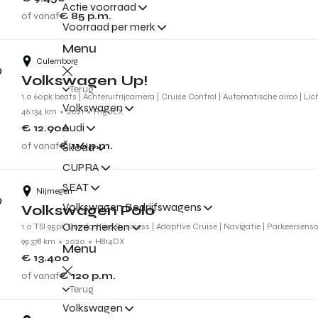
Actie voorraad
of vanaf
€ 85
p.m.
Voorraad per merk
Menu
Culemborg
Volkswagen Up!
Terug
1.0 60pk beats | Achteruitrijcamera | Cruise Control | Automatische airco | Li
Volkswagen
46.134 km
2021
R150LX
Audi
€ 12.900
of vanaf
€ 116
p.m.
Škoda
CUPRA
SEAT
Nijmegen
Volkswagen Bedrijfswagens
Volkswagen Polo
Onze merken
1.0 TSI 95pk Comfortline Business | Adaptive Cruise | Navigatie | Parkeersens
99.378 km
2020
H814DX
Menu
€ 13.400
of vanaf
€ 120
p.m.
Terug
Volkswagen