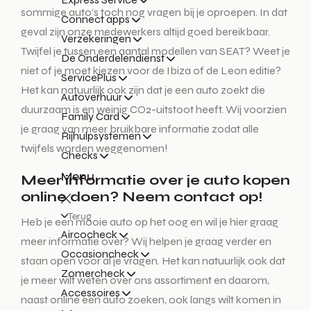
sommige auto’s toch nog vragen bij je oproepen. In dat
Connect apps
geval zijn onze medewerkers altijd goed bereikbaar.
Verzekeringen
Twijfel je tussen een aantal modellen van SEAT? Weet je
De Onderdelendienst
niet of je moet kiezen voor de Ibiza of de Leon editie?
ServicePlus
Het kan natuurlijk ook zijn dat je een auto zoekt die
Autoverhuur
duurzaam is en weinig CO2-uitstoot heeft. Wij voorzien
Family Card
je graag van meer bruikbare informatie zodat alle
Rijhulpsystemen
twijfels worden weggenomen!
Checks
Menu
Meer informatie over je auto kopen
online doen? Neem contact op!
Terug
Heb je een mooie auto op het oog en wil je hier graag
Aircocheck
meer informatie over? Wij helpen je graag verder en
Occasioncheck
staan open voor al je vragen. Het kan natuurlijk ook dat
Zomercheck
je meer wilt weten over ons assortiment en daarom,
Accessoires
naast online een auto zoeken, ook langs wilt komen in