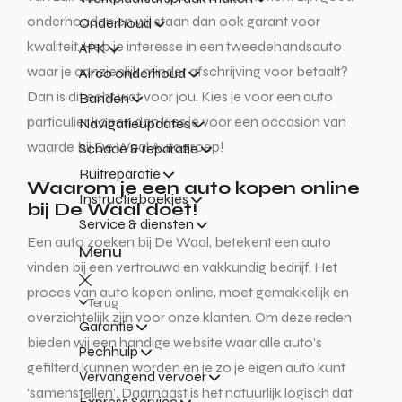
onderhouden en wij staan dan ook garant voor
Onderhoud
kwaliteit. Heb je interesse in een tweedehandsauto
APK
waar je aanzienlijk minder afschrijving voor betaalt?
Airco onderhoud
Dan is dit echt wat voor jou. Kies je voor een auto
Banden
particulier kopen dan kies je voor een occasion van
Navigatieupdates
waarde bij De Waal Autogroep!
Schade & reparatie
Ruitreparatie
Waarom je een auto kopen online
Instructieboekjes
bij De Waal doet!
Service & diensten
Een auto zoeken bij De Waal, betekent een auto
Menu
vinden bij een vertrouwd en vakkundig bedrijf. Het
proces van auto kopen online, moet gemakkelijk en
Terug
overzichtelijk zijn voor onze klanten. Om deze reden
Garantie
bieden wij een handige website waar alle auto’s
Pechhulp
gefilterd kunnen worden en je zo je eigen auto kunt
Vervangend vervoer
‘samenstellen’. Daarnaast is het natuurlijk logisch dat
Express Service