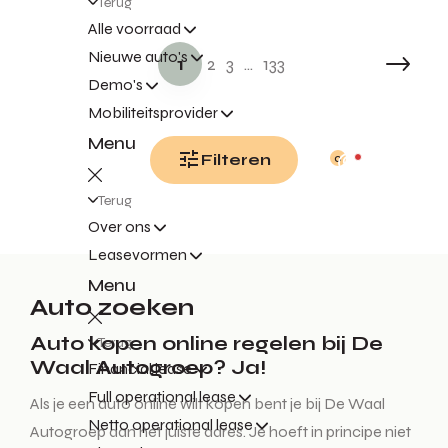
Terug
Alle voorraad
Nieuwe auto's
1
2
3
...
133
Demo's
Mobiliteitsprovider
Menu
Filteren
0
Terug
Over ons
Leasevormen
Menu
Auto zoeken
Auto kopen online regelen bij De
Terug
Waal Autogroep? Ja!
Financial lease
Full operational lease
Als je een auto online wilt kopen bent je bij De Waal
Netto operational lease
Autogroep aan het juiste adres. Je hoeft in principe niet