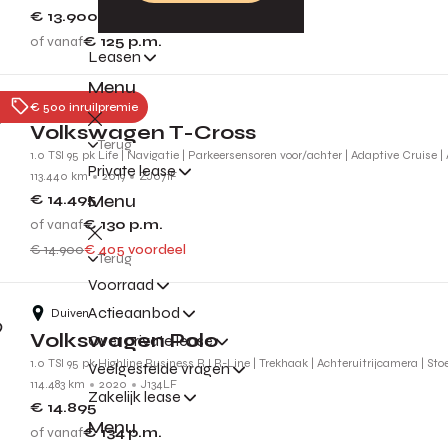
€ 13.900
of vanaf
€ 125
p.m.
Leasen
Menu
Nijmegen
€ 500 inruilpremie
Volkswagen T-Cross
Terug
1.0 TSI 95 pk Life | Navigatie | Parkeersensoren voor/achter | Adaptive Cruise |
Private lease
113.440 km
2019
ZJ071F
Menu
€ 14.495
of vanaf
€ 130
p.m.
€ 14.900
€ 405 voordeel
Terug
Voorraad
Actieaanbod
Duiven
Volkswagen Polo
Over private lease
1.0 TSI 95 pk Highline Business R l R-Line | Trekhaak | Achteruitrijcamera | St
Veelgestelde vragen
114.483 km
2020
J134LF
Zakelijk lease
€ 14.895
Menu
of vanaf
€ 134
p.m.