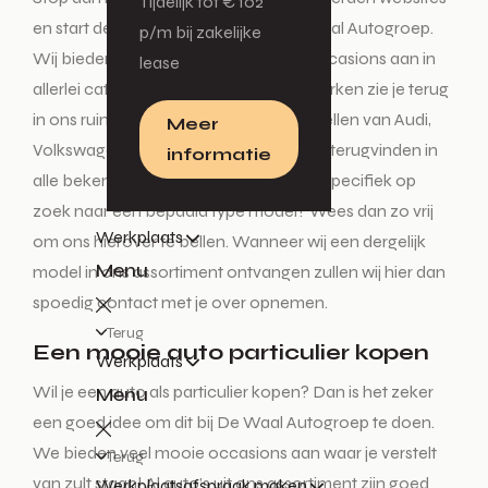
Tijdelijk tot € 102
en start deze tocht enkel nog bij De Waal Autogroep.
p/m bij zakelijke
Wij bieden diverse nieuwe auto’s en occasions aan in
lease
allerlei categorieën. Alle vertrouwde merken zie je terug
in ons ruime aanbod. De mooiste modellen van Audi,
Meer
Volkswagen, Škoda en SEAT kun je hier terugvinden in
informatie
alle bekende uitvoeringen. Ben je heel specifiek op
zoek naar een bepaald type model? Wees dan zo vrij
Werkplaats
om ons hierover te bellen. Wanneer wij een dergelijk
Menu
model in ons assortiment ontvangen zullen wij hier dan
spoedig contact met je over opnemen.
Terug
Een mooie auto particulier kopen
Werkplaats
Wil je een auto als particulier kopen? Dan is het zeker
Menu
een goed idee om dit bij De Waal Autogroep te doen.
We bieden veel mooie occasions aan waar je verstelt
Terug
van zult staan! Al auto’s uit ons assortiment zijn goed
Werkplaatsafspraak maken