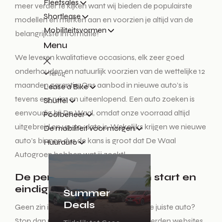
Fleetsales
meer verder te kijken want wij bieden de populairste
Shortlease
modellen en merken aan en voorzien je altijd van de
Mobiliteitsvormen
belangrijkste informatie!
Menu
We leveren kwalitatieve occasions, elk zeer goed
onderhouden en natuurlijk voorzien van de wettelijke 12
Terug
maanden garantie. Ons aanbod in nieuwe auto’s is
Lease a Bike
tevens erg ruim en uiteenlopend. Een auto zoeken is
Shuttel
eenvoudig bij De Waal, omdat onze voorraad altijd
Poolbeheer
uitgebreid en up-to-date is. Wekelijks krijgen we nieuwe
De mobiliteit voor morgen
auto’s binnen dus de kans is groot dat De Waal
Huurauto
Autogroep hebben wat jij zoekt!
De perfecte auto zoeken start en
eindigt hier!
Summer
Deals
Geen zin in een lange zoektocht naar de juiste auto?
Stop dan met het auto zoeken op honderden websites