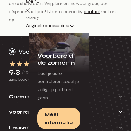
Menu
onze showroom. Wij plannen hiervoor graag een
afspraak met je in! Neem eenvoudig
contact
met ons
Terug
op!
Originele accessoires
Voorbereid
de zomer in
9.3
/10
Laat je auto
2430 beoordelingen
controleren zodat je
veilig op pad kunt
Onze merken
gaan.
Voorraad
Meer
informatie
Leasen