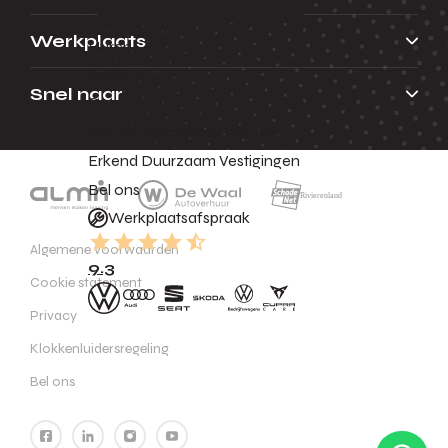
Werkplaats
Huren
Acties
Snel naar
Contact
Nieuws
Vacatures
Over ons
Erkend Duurzaam
Vestigingen
Bel ons
Werkplaatsafspraak
Algemene voorwaarden
9.3
Cookie statement
Privacy
Klokkenluidersregeling
Bel ons