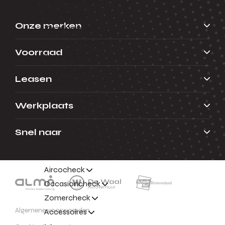
Connect apps
Onze merken
Verzekeringen
De Onderdelendienst
Voorraad
ServicePlus
Autoverhuur
Leasen
Family Card
Rijhulpsystemen
Werkplaats
Checks
Menu
Snel naar
Terug
Aircocheck
Occasioncheck
Zomercheck
Algemene voorwaarden
Accessoires