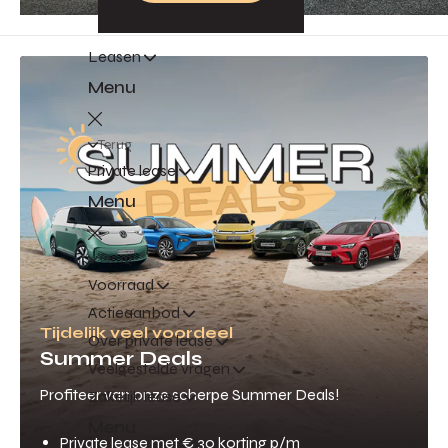
Leasen
Menu
Terug
Private lease
Menu
Terug
Voorraad
Actieaanbod
Tijdelijk veel voordeel
Over private lease
Summer Deals
Veelgestelde vragen
Profiteer van onze scherpe Summer Deals!
Zakelijk lease
Menu
Private lease met € 30 korting p/m