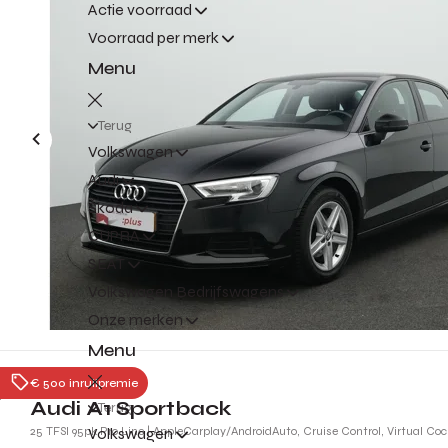
Actie voorraad
Voorraad per merk
Menu
Terug
Volkswagen
Audi
Škoda
CUPRA
SEAT
Volkswagen Bedrijfswagens
Onze merken
Menu
Geldermalsen
€ 500 inruilpremie
Audi A1 Sportback
Terug
25 TFSI 95pk Pro Line | AppleCarplay/AndroidAuto, Cruise Control, Virtual Cock
Volkswagen