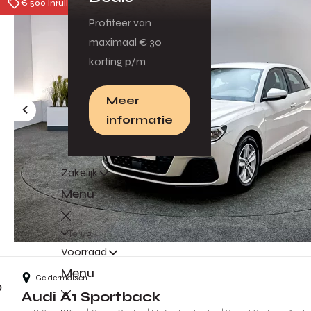
€ 500 inruilpremie
Profiteer van
maximaal € 30
korting p/m
Meer
informatie
Zakelijk
Menu
Terug
Voorraad
Menu
Geldermalsen
Audi A1 Sportback