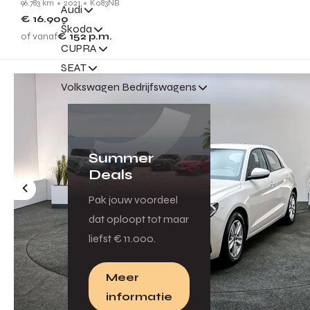
96.783 km
2021
K083NB
Audi
€ 16.900
Škoda
of vanaf
€ 152
p.m.
CUPRA
SEAT
Volkswagen Bedrijfswagens
Summer
Deals
Pak jouw voordeel
dat oploopt tot maar
liefst € 11.000.
Meer
informatie