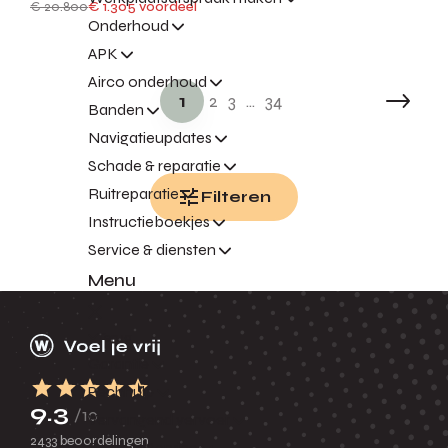
€ 20.800
€ 1.305 voordeel
Onderhoud
APK
Airco onderhoud
1
2
3
...
34
Banden
Navigatieupdates
Schade & reparatie
Ruitreparatie
Filteren
Instructieboekjes
Service & diensten
Menu
Terug
Garantie
Pechhulp
9.3
/10
Vervangend vervoer
2433 beoordelingen
Express Service