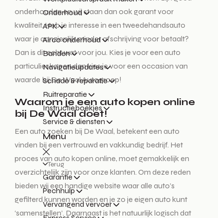
onderhouden en wij staan dan ook garant voor
Onderhoud
kwaliteit. Heb je interesse in een tweedehandsauto
APK
waar je aanzienlijk minder afschrijving voor betaalt?
Airco onderhoud
Dan is dit echt wat voor jou. Kies je voor een auto
Banden
particulier kopen dan kies je voor een occasion van
Navigatieupdates
waarde bij De Waal Autogroep!
Schade & reparatie
Ruitreparatie
Waarom je een auto kopen online
Instructieboekjes
bij De Waal doet!
Service & diensten
Een auto zoeken bij De Waal, betekent een auto
Menu
vinden bij een vertrouwd en vakkundig bedrijf. Het
proces van auto kopen online, moet gemakkelijk en
Terug
overzichtelijk zijn voor onze klanten. Om deze reden
Garantie
bieden wij een handige website waar alle auto’s
Pechhulp
gefilterd kunnen worden en je zo je eigen auto kunt
Vervangend vervoer
‘samenstellen’. Daarnaast is het natuurlijk logisch dat
Express Service