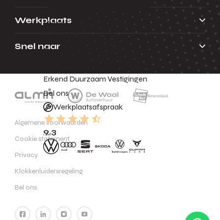
Werkplaats
Huren
Acties
Snel naar
Contact
Nieuws
Vacatures
Over ons
Erkend Duurzaam
Vestigingen
Bel ons
Werkplaatsafspraak
Algemene voorwaarden
9.3
Cookie statement
Privacy
Klokkenluidersregeling
Bel ons