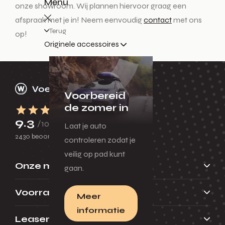
Menu
onze showroom. Wij plannen hiervoor graag een
afspraak met je in! Neem eenvoudig
contact
met ons
Terug
op!
Originele accessoires
Voorbereid
de zomer in
9.3
/10
Laat je auto
2430 beoordelingen
controleren zodat je
veilig op pad kunt
Onze merken
gaan.
Voorraad
Meer
informatie
Leasen