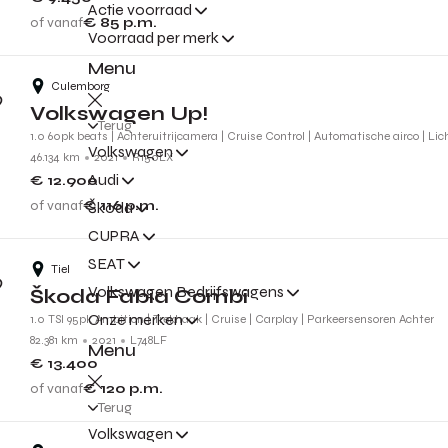
Actie voorraad
of vanaf
€ 85
p.m.
Voorraad per merk
Menu
Culemborg
Volkswagen Up!
Terug
1.0 60pk beats | Achteruitrijcamera | Cruise Control | Automatische airco | Li
Volkswagen
46.134 km
2021
R150LX
Audi
€ 12.900
of vanaf
€ 116
p.m.
Škoda
CUPRA
SEAT
Tiel
Volkswagen Bedrijfswagens
Škoda Fabia Combi
Onze merken
1.0 TSI 95pk Ambition | Trekhaak | Cruise | Carplay | Parkeersensoren Achter
82.381 km
2021
L748LF
Menu
€ 13.400
of vanaf
€ 120
p.m.
Terug
Volkswagen