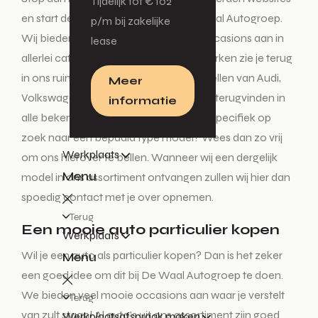
Tijdelijk tot € 102
en start deze tocht enkel nog bij De Waal Autogroep.
p/m bij zakelijke
Wij bieden diverse nieuwe auto’s en occasions aan in
lease
allerlei categorieën. Alle vertrouwde merken zie je terug
in ons ruime aanbod. De mooiste modellen van Audi,
Meer
Volkswagen, Škoda en SEAT kun je hier terugvinden in
informatie
alle bekende uitvoeringen. Ben je heel specifiek op
zoek naar een bepaald type model? Wees dan zo vrij
Werkplaats
om ons hierover te bellen. Wanneer wij een dergelijk
Menu
model in ons assortiment ontvangen zullen wij hier dan
spoedig contact met je over opnemen.
Terug
Een mooie auto particulier kopen
Werkplaats
Wil je een auto als particulier kopen? Dan is het zeker
Menu
een goed idee om dit bij De Waal Autogroep te doen.
We bieden veel mooie occasions aan waar je verstelt
Terug
van zult staan! Al auto’s uit ons assortiment zijn goed
Werkplaatsafspraak maken