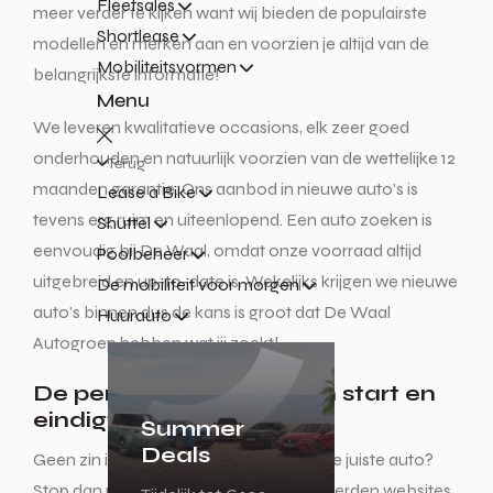
Fleetsales
meer verder te kijken want wij bieden de populairste
Shortlease
modellen en merken aan en voorzien je altijd van de
Mobiliteitsvormen
belangrijkste informatie!
Menu
We leveren kwalitatieve occasions, elk zeer goed
onderhouden en natuurlijk voorzien van de wettelijke 12
Terug
maanden garantie. Ons aanbod in nieuwe auto’s is
Lease a Bike
tevens erg ruim en uiteenlopend. Een auto zoeken is
Shuttel
eenvoudig bij De Waal, omdat onze voorraad altijd
Poolbeheer
uitgebreid en up-to-date is. Wekelijks krijgen we nieuwe
De mobiliteit voor morgen
auto’s binnen dus de kans is groot dat De Waal
Huurauto
Autogroep hebben wat jij zoekt!
De perfecte auto zoeken start en
eindigt hier!
Summer
Deals
Geen zin in een lange zoektocht naar de juiste auto?
Stop dan met het auto zoeken op honderden websites