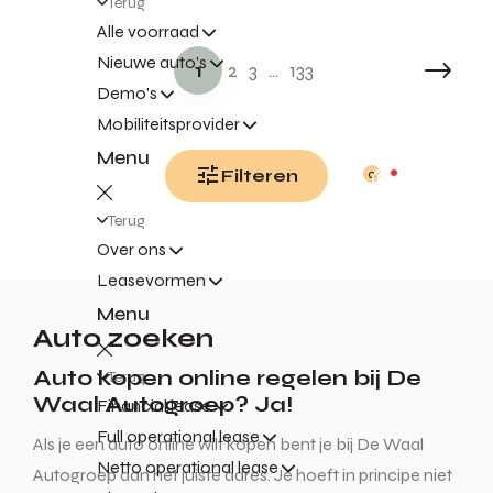
Terug
Alle voorraad
Nieuwe auto's
1
2
3
...
133
Demo's
Mobiliteitsprovider
Menu
Filteren
0
Terug
Over ons
Leasevormen
Menu
Auto zoeken
Auto kopen online regelen bij De
Terug
Waal Autogroep? Ja!
Financial lease
Full operational lease
Als je een auto online wilt kopen bent je bij De Waal
Netto operational lease
Autogroep aan het juiste adres. Je hoeft in principe niet