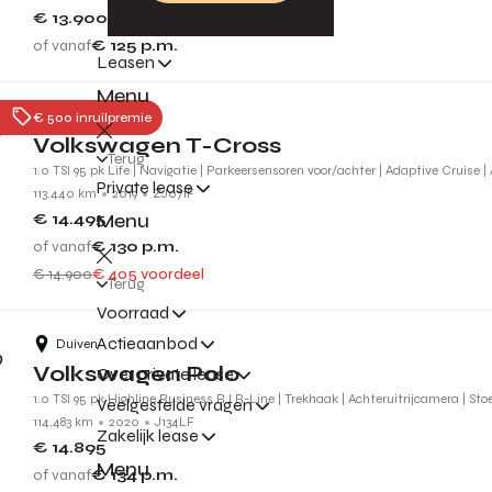
€ 13.900
of vanaf
€ 125
p.m.
Leasen
Menu
Nijmegen
€ 500 inruilpremie
Volkswagen T-Cross
Terug
1.0 TSI 95 pk Life | Navigatie | Parkeersensoren voor/achter | Adaptive Cruise |
Private lease
113.440 km
2019
ZJ071F
Menu
€ 14.495
of vanaf
€ 130
p.m.
€ 14.900
€ 405 voordeel
Terug
Voorraad
Actieaanbod
Duiven
Volkswagen Polo
Over private lease
1.0 TSI 95 pk Highline Business R l R-Line | Trekhaak | Achteruitrijcamera | St
Veelgestelde vragen
114.483 km
2020
J134LF
Zakelijk lease
€ 14.895
Menu
of vanaf
€ 134
p.m.