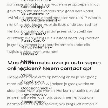
sommige auto’s toch nog vragen bij je oproepen. In dat
Connect apps
geval zijn onze medewerkers altijd goed bereikbaar.
Verzekeringen
Twijfel je tussen een aantal modellen van SEAT? Weet je
De Onderdelendienst
niet of je moet kiezen voor de Ibiza of de Leon editie?
ServicePlus
Het kan natuurlijk ook zijn dat je een auto zoekt die
Autoverhuur
duurzaam is en weinig CO2-uitstoot heeft. Wij voorzien
Family Card
je graag van meer bruikbare informatie zodat alle
Rijhulpsystemen
twijfels worden weggenomen!
Checks
Menu
Meer informatie over je auto kopen
online doen? Neem contact op!
Terug
Heb je een mooie auto op het oog en wil je hier graag
Aircocheck
meer informatie over? Wij helpen je graag verder en
Occasioncheck
staan open voor al je vragen. Het kan natuurlijk ook dat
Zomercheck
je meer wilt weten over ons assortiment en daarom,
Accessoires
naast online een auto zoeken, ook langs wilt komen in