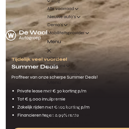
Terug
Alle voorraad
Nieuwe auto's
Demo's
Mobiliteitsprovider
Menu
Terug
Tijdelijk veel voordeel
Over ons
Summer Deals
Leasevormen
Profiteer van onze scherpe Summer Deals!
Menu
Private lease met € 30 korting p/m
Tot € 5.000 inruilpremie
Terug
Financial lease
Zakelijk rijden met € 102 korting p/m
Full operational lease
Financieren tegen 6,99% rente
Netto operational lease