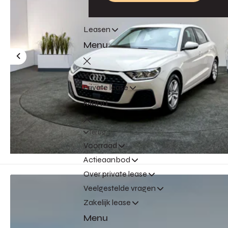
Leasen
Menu
Terug
Private lease
Menu
Terug
Voorraad
Actieaanbod
Over private lease
Veelgestelde vragen
Zakelijk lease
Menu