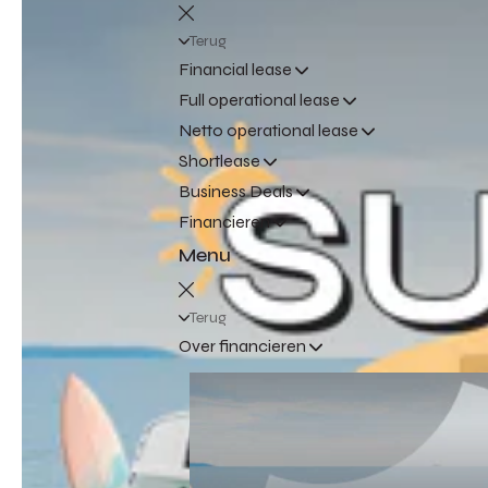
Terug
Financial lease
Full operational lease
Netto operational lease
Shortlease
Business Deals
Financieren
Menu
Terug
Over financieren