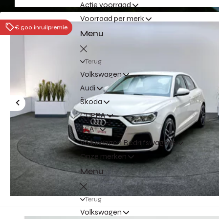
Actie voorraad
Voorraad per merk
€ 500 inruilpremie
Menu
Terug
Volkswagen
Audi
Škoda
CUPRA
SEAT
Volkswagen Bedrijfswagens
Onze merken
Menu
Terug
Volkswagen