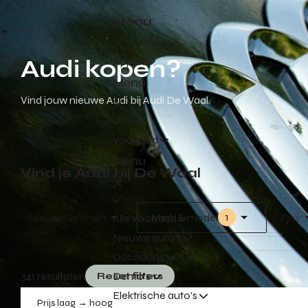
Menu
Audi kopen?
Kopen
Menu
Vind jouw nieuwe Audi bij Audi De Waal.
Terug
Voorraad
Menu
Vind je Audi bij De Waal
Terug
1
Nieuw/Gebruikt
Merk & model
Prijs
Alle voorraad
Nieuwe auto's
Occasions
341 resultaten
Demo's
Reset filters
Elektrische auto's