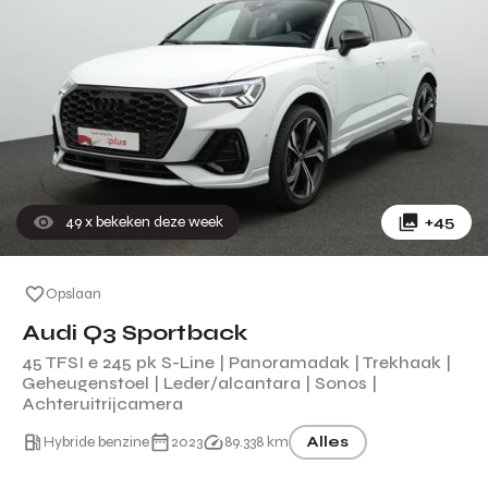
49
x bekeken deze week
+45
Opslaan
Audi Q3 Sportback
45 TFSI e 245 pk S-Line | Panoramadak | Trekhaak |
Geheugenstoel | Leder/alcantara | Sonos |
Achteruitrijcamera
Hybride benzine
2023
89.338 km
Alles