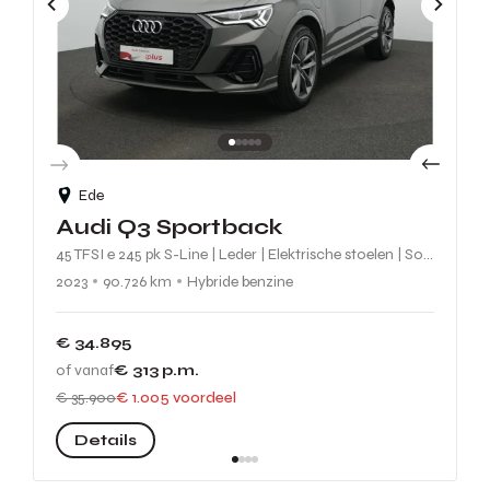
Ede
Audi Q3 Sportback
45 TFSI e 245 pk S-Line | Leder | Elektrische stoelen | Sonos | Adaptive Cruise | Elektrische achterklep | Stoelverwarming
2023
90.726 km
Hybride benzine
€ 34.895
of vanaf
€ 313
p.m.
€ 35.900
€ 1.005 voordeel
Details