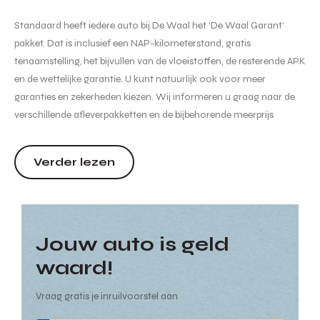
Standaard heeft iedere auto bij De Waal het ‘De Waal Garant’
pakket. Dat is inclusief een NAP-kilometerstand, gratis
tenaamstelling, het bijvullen van de vloeistoffen, de resterende APK
en de wettelijke garantie. U kunt natuurlijk ook voor meer
garanties en zekerheden kiezen. Wij informeren u graag naar de
verschillende afleverpakketten en de bijbehorende meerprijs
hiervan. Hoewel de informatie op deze internetsite zo accuraat en
actueel mogelijk wordt weergegeven zijn wijzigin...
Verder lezen
Jouw auto is geld
waard!
Vraag gratis je inruilvoorstel aan