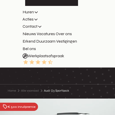
Huren
Acties
Contact
Nieuws
Vacatures
Over ons
Erkend Duurzaam
Vestigingen
Bel ons
Werkplaatsafspraak
9.3
Home
Alle voorraad
Audi Q3 Sportback
€ 500 inruilpremie