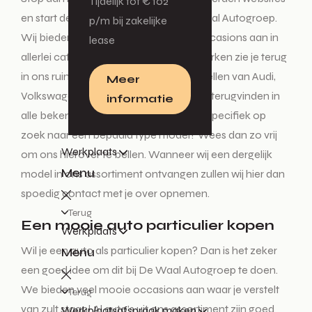
Tijdelijk tot € 102
en start deze tocht enkel nog bij De Waal Autogroep.
p/m bij zakelijke
Wij bieden diverse nieuwe auto’s en occasions aan in
lease
allerlei categorieën. Alle vertrouwde merken zie je terug
in ons ruime aanbod. De mooiste modellen van Audi,
Meer
Volkswagen, Škoda en SEAT kun je hier terugvinden in
informatie
alle bekende uitvoeringen. Ben je heel specifiek op
zoek naar een bepaald type model? Wees dan zo vrij
Werkplaats
om ons hierover te bellen. Wanneer wij een dergelijk
Menu
model in ons assortiment ontvangen zullen wij hier dan
spoedig contact met je over opnemen.
Terug
Een mooie auto particulier kopen
Werkplaats
Wil je een auto als particulier kopen? Dan is het zeker
Menu
een goed idee om dit bij De Waal Autogroep te doen.
We bieden veel mooie occasions aan waar je verstelt
Terug
van zult staan! Al auto’s uit ons assortiment zijn goed
Werkplaatsafspraak maken