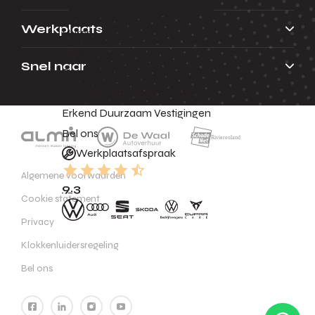
Werkplaats
Huren
Acties
Snel naar
Contact
Nieuws
Vacatures
Over ons
Erkend Duurzaam
Vestigingen
Bel ons
Werkplaatsafspraak
Algemene voorwaarden
9.3
Cookie statement
Privacy
Klokkenluidersregeling
Bel ons