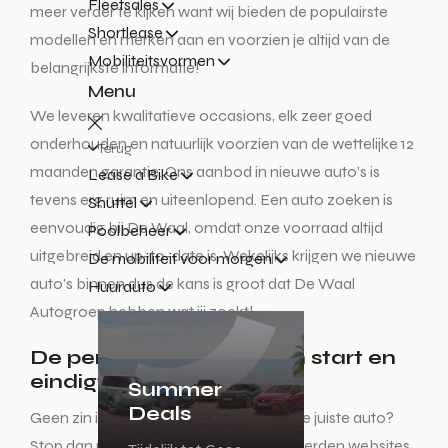
Fleetsales
meer verder te kijken want wij bieden de populairste
Shortlease
modellen en merken aan en voorzien je altijd van de
Mobiliteitsvormen
belangrijkste informatie!
Menu
We leveren kwalitatieve occasions, elk zeer goed
onderhouden en natuurlijk voorzien van de wettelijke 12
Terug
maanden garantie. Ons aanbod in nieuwe auto’s is
Lease a Bike
tevens erg ruim en uiteenlopend. Een auto zoeken is
Shuttel
eenvoudig bij De Waal, omdat onze voorraad altijd
Poolbeheer
uitgebreid en up-to-date is. Wekelijks krijgen we nieuwe
De mobiliteit voor morgen
auto’s binnen dus de kans is groot dat De Waal
Huurauto
Autogroep hebben wat jij zoekt!
De perfecte auto zoeken start en
eindigt hier!
Summer
Deals
Geen zin in een lange zoektocht naar de juiste auto?
Stop dan met het auto zoeken op honderden websites