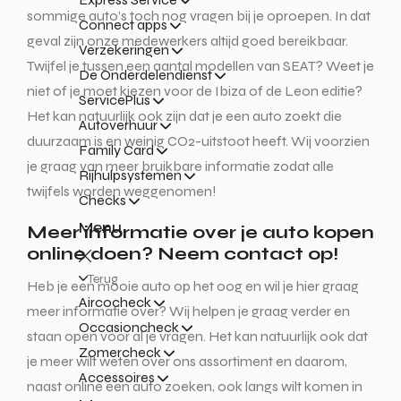
sommige auto’s toch nog vragen bij je oproepen. In dat
Connect apps
geval zijn onze medewerkers altijd goed bereikbaar.
Verzekeringen
Twijfel je tussen een aantal modellen van SEAT? Weet je
De Onderdelendienst
niet of je moet kiezen voor de Ibiza of de Leon editie?
ServicePlus
Het kan natuurlijk ook zijn dat je een auto zoekt die
Autoverhuur
duurzaam is en weinig CO2-uitstoot heeft. Wij voorzien
Family Card
je graag van meer bruikbare informatie zodat alle
Rijhulpsystemen
twijfels worden weggenomen!
Checks
Menu
Meer informatie over je auto kopen
online doen? Neem contact op!
Terug
Heb je een mooie auto op het oog en wil je hier graag
Aircocheck
meer informatie over? Wij helpen je graag verder en
Occasioncheck
staan open voor al je vragen. Het kan natuurlijk ook dat
Zomercheck
je meer wilt weten over ons assortiment en daarom,
Accessoires
naast online een auto zoeken, ook langs wilt komen in