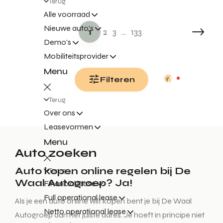
Terug
Alle voorraad
Nieuwe auto's
1
2
3
...
133
Demo's
Mobiliteitsprovider
Menu
Filteren
0
Terug
Over ons
Leasevormen
Menu
Auto zoeken
Auto kopen online regelen bij De
Terug
Waal Autogroep? Ja!
Financial lease
Full operational lease
Als je een auto online wilt kopen bent je bij De Waal
Netto operational lease
Autogroep aan het juiste adres. Je hoeft in principe niet