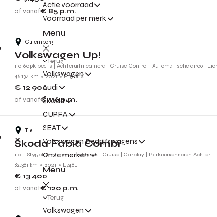
Actie voorraad
of vanaf
€ 85
p.m.
Voorraad per merk
Menu
Culemborg
Volkswagen Up!
Terug
1.0 60pk beats | Achteruitrijcamera | Cruise Control | Automatische airco | Li
Volkswagen
46.134 km
2021
R150LX
Audi
€ 12.900
of vanaf
€ 116
p.m.
Škoda
CUPRA
SEAT
Tiel
Volkswagen Bedrijfswagens
Škoda Fabia Combi
Onze merken
1.0 TSI 95pk Ambition | Trekhaak | Cruise | Carplay | Parkeersensoren Achter
82.381 km
2021
L748LF
Menu
€ 13.400
of vanaf
€ 120
p.m.
Terug
Volkswagen