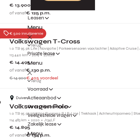
€ 13.900
of vanaf
€ 125
p.m.
Leasen
Menu
Nijmegen
€ 500 inruilpremie
Volkswagen T-Cross
Terug
1.0 TSI 95 pk Life | Navigatie | Parkeersensoren voor/achter | Adaptive Cruise |
Private lease
113.440 km
2019
ZJ071F
Menu
€ 14.495
of vanaf
€ 130
p.m.
€ 14.900
€ 405 voordeel
Terug
Voorraad
Actieaanbod
Duiven
Volkswagen Polo
Over private lease
1.0 TSI 95 pk Highline Business R l R-Line | Trekhaak | Achteruitrijcamera | St
Veelgestelde vragen
114.483 km
2020
J134LF
Zakelijk lease
€ 14.895
Menu
of vanaf
€ 134
p.m.