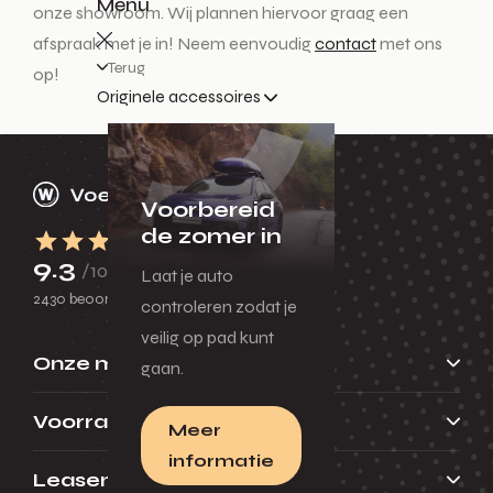
Menu
onze showroom. Wij plannen hiervoor graag een
afspraak met je in! Neem eenvoudig
contact
met ons
Terug
op!
Originele accessoires
Voorbereid
de zomer in
9.3
/10
Laat je auto
2430 beoordelingen
controleren zodat je
veilig op pad kunt
Onze merken
gaan.
Voorraad
Meer
informatie
Leasen