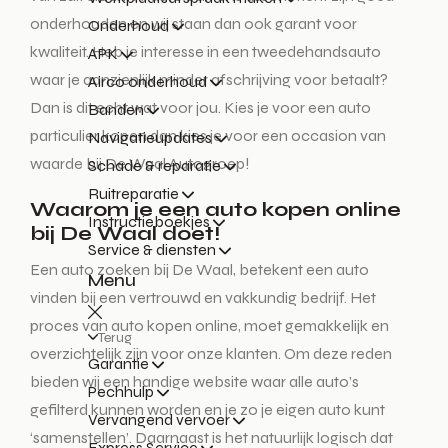
onderhouden en wij staan dan ook garant voor
Onderhoud
kwaliteit. Heb je interesse in een tweedehandsauto
APK
waar je aanzienlijk minder afschrijving voor betaalt?
Airco onderhoud
Dan is dit echt wat voor jou. Kies je voor een auto
Banden
particulier kopen dan kies je voor een occasion van
Navigatieupdates
waarde bij De Waal Autogroep!
Schade & reparatie
Ruitreparatie
Waarom je een auto kopen online
Instructieboekjes
bij De Waal doet!
Service & diensten
Een auto zoeken bij De Waal, betekent een auto
Menu
vinden bij een vertrouwd en vakkundig bedrijf. Het
proces van auto kopen online, moet gemakkelijk en
Terug
overzichtelijk zijn voor onze klanten. Om deze reden
Garantie
bieden wij een handige website waar alle auto’s
Pechhulp
gefilterd kunnen worden en je zo je eigen auto kunt
Vervangend vervoer
‘samenstellen’. Daarnaast is het natuurlijk logisch dat
Express Service