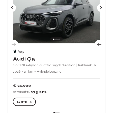
Velp
Audi Q5
2.0 TFSI e-hybrid quattro 299pk S edition | Trekhaak | Panoramadak | 360 camera | Geheugenstoel | Matrix LED | Sportonderstel
2026
25 km
Hybride benzine
€ 74.900
of vanaf
€ 673
p.m.
Details