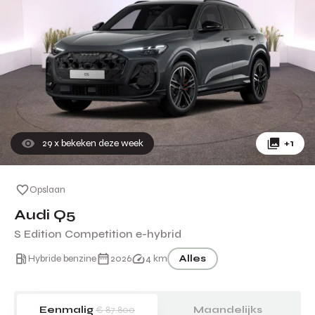
29
x bekeken deze week
+1
Opslaan
Audi Q5
S Edition Competition e-hybrid
Hybride benzine
2026
4 km
Alles
Eenmalig
€ 87.800
Maandelijks