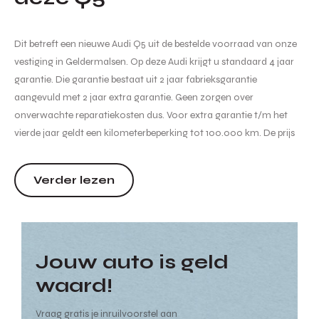
Dit betreft een nieuwe Audi Q5 uit de bestelde voorraad van onze
vestiging in Geldermalsen. Op deze Audi krijgt u standaard 4 jaar
garantie. Die garantie bestaat uit 2 jaar fabrieksgarantie
aangevuld met 2 jaar extra garantie. Geen zorgen over
onverwachte reparatiekosten dus. Voor extra garantie t/m het
vierde jaar geldt een kilometerbeperking tot 100.000 km. De prijs
van de auto is inclusief btw, bpm, kosten rijklaar maken,
recyclingbijdrage en leges. Er is mogelijk extra inruilpremie van...
Verder lezen
Jouw auto is geld
waard!
Vraag gratis je inruilvoorstel aan