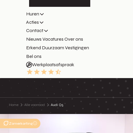
Huren
Acties
Contact
Nieuws
Vacatures
Over ons
Erkend Duurzaam
Vestigingen
Bel ons
Werkplaatsafspraak
9.3
Home
Alle voorraad
Audi Q5
Zomerkorting