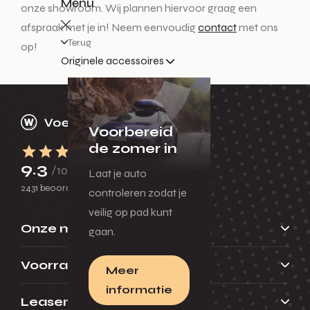
Menu
onze showroom. Wij plannen hiervoor graag een
afspraak met je in! Neem eenvoudig
contact
met ons
Terug
op!
Originele accessoires
Voorbereid
de zomer in
9.3
/10
Laat je auto
2431 beoordelingen
controleren zodat je
veilig op pad kunt
Onze merken
gaan.
Voorraad
Meer
informatie
Leasen