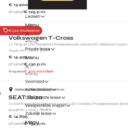
€ 13.900
of vanaf
€ 125
p.m.
Leasen
Menu
Nijmegen
€ 500 inruilpremie
Volkswagen T-Cross
Terug
1.0 TSI 95 pk Life | Navigatie | Parkeersensoren voor/achter | Adaptive Cruise |
Private lease
113.440 km
2019
ZJ071F
Menu
€ 14.495
of vanaf
€ 130
p.m.
€ 14.900
€ 405 voordeel
Terug
Voorraad
Actieaanbod
Geldermalsen Occasioncentrum
SEAT Ibiza
Over private lease
1.0 EcoTSI 95pk Style | Adaptive Cruise | LED | Carplay | Parkeersensoren Achte
Veelgestelde vragen
46.048 km
2022
R808FB
Zakelijk lease
€ 14.895
Menu
of vanaf
€ 134
p.m.