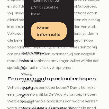
Tijdelijk tot € 102
en start deze tocht enkel nog bij De Waal Autogroep.
p/m bij zakelijke
Wij bieden diverse nieuwe auto’s en occasions aan in
lease
allerlei categorieën. Alle vertrouwde merken zie je terug
in ons ruime aanbod. De mooiste modellen van Audi,
Meer
Volkswagen, Škoda en SEAT kun je hier terugvinden in
informatie
alle bekende uitvoeringen. Ben je heel specifiek op
zoek naar een bepaald type model? Wees dan zo vrij
Werkplaats
om ons hierover te bellen. Wanneer wij een dergelijk
Menu
model in ons assortiment ontvangen zullen wij hier dan
spoedig contact met je over opnemen.
Terug
Een mooie auto particulier kopen
Werkplaats
Wil je een auto als particulier kopen? Dan is het zeker
Menu
een goed idee om dit bij De Waal Autogroep te doen.
We bieden veel mooie occasions aan waar je verstelt
Terug
van zult staan! Al auto’s uit ons assortiment zijn goed
Werkplaatsafspraak maken