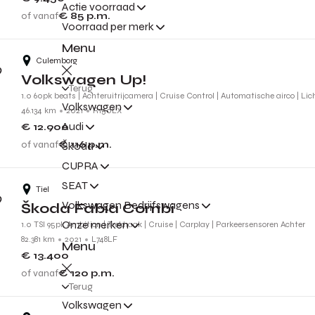
Actie voorraad
of vanaf
€ 85
p.m.
Voorraad per merk
Menu
Culemborg
Volkswagen Up!
Terug
1.0 60pk beats | Achteruitrijcamera | Cruise Control | Automatische airco | Li
Volkswagen
46.134 km
2021
R150LX
Audi
€ 12.900
of vanaf
€ 116
p.m.
Škoda
CUPRA
SEAT
Tiel
Volkswagen Bedrijfswagens
Škoda Fabia Combi
Onze merken
1.0 TSI 95pk Ambition | Trekhaak | Cruise | Carplay | Parkeersensoren Achter
82.381 km
2021
L748LF
Menu
€ 13.400
of vanaf
€ 120
p.m.
Terug
Volkswagen