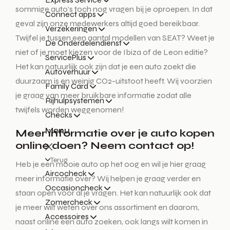
sommige auto’s toch nog vragen bij je oproepen. In dat
Connect apps
geval zijn onze medewerkers altijd goed bereikbaar.
Verzekeringen
Twijfel je tussen een aantal modellen van SEAT? Weet je
De Onderdelendienst
niet of je moet kiezen voor de Ibiza of de Leon editie?
ServicePlus
Het kan natuurlijk ook zijn dat je een auto zoekt die
Autoverhuur
duurzaam is en weinig CO2-uitstoot heeft. Wij voorzien
Family Card
je graag van meer bruikbare informatie zodat alle
Rijhulpsystemen
twijfels worden weggenomen!
Checks
Menu
Meer informatie over je auto kopen
online doen? Neem contact op!
Terug
Heb je een mooie auto op het oog en wil je hier graag
Aircocheck
meer informatie over? Wij helpen je graag verder en
Occasioncheck
staan open voor al je vragen. Het kan natuurlijk ook dat
Zomercheck
je meer wilt weten over ons assortiment en daarom,
Accessoires
naast online een auto zoeken, ook langs wilt komen in