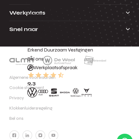
Werkplaats
Huren
Acties
Snel naar
Contact
Nieuws
Vacatures
Over ons
Erkend Duurzaam
Vestigingen
Bel ons
Werkplaatsafspraak
Algemene voorwaarden
9.3
Cookie statement
Privacy
Klokkenluidersregeling
Bel ons