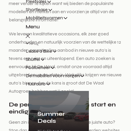
Fleetsales
meer verder te kijken want wij bieden de populairste
Shortlease
modellen en merken aan en voorzien je altijd van de
Mobiliteitsvormen
belangrijkste informatie!
Menu
We leveren kwalitatieve occasions, elk zeer goed
onderhouden en natuurlijk voorzien van de wettelijke 12
Terug
maanden garantie. Ons aanbod in nieuwe auto’s is
Lease a Bike
tevens erg ruim en uiteenlopend. Een auto zoeken is
Shuttel
eenvoudig bij De Waal, omdat onze voorraad altijd
Poolbeheer
uitgebreid en up-to-date is. Wekelijks krijgen we nieuwe
De mobiliteit voor morgen
auto’s binnen dus de kans is groot dat De Waal
Huurauto
Autogroep hebben wat jij zoekt!
De perfecte auto zoeken start en
eindigt hier!
Summer
Deals
Geen zin in een lange zoektocht naar de juiste auto?
Stop dan met het auto zoeken op honderden websites