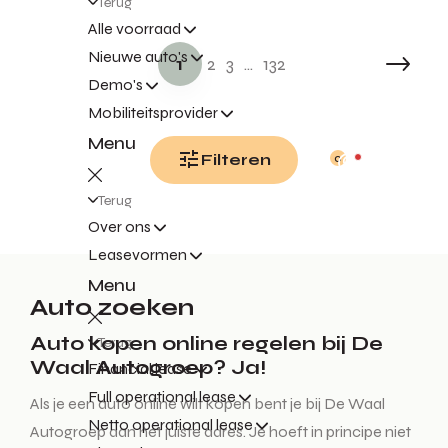
Terug
Alle voorraad
Nieuwe auto's
1
2
3
...
132
Demo's
Mobiliteitsprovider
Menu
Filteren
0
Terug
Over ons
Leasevormen
Menu
Auto zoeken
Auto kopen online regelen bij De
Terug
Waal Autogroep? Ja!
Financial lease
Full operational lease
Als je een auto online wilt kopen bent je bij De Waal
Netto operational lease
Autogroep aan het juiste adres. Je hoeft in principe niet