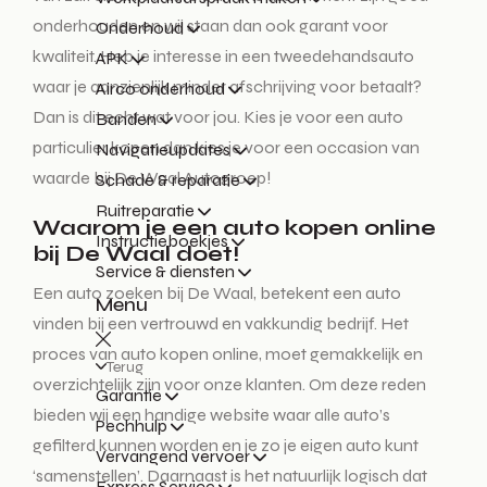
onderhouden en wij staan dan ook garant voor
Onderhoud
kwaliteit. Heb je interesse in een tweedehandsauto
APK
waar je aanzienlijk minder afschrijving voor betaalt?
Airco onderhoud
Dan is dit echt wat voor jou. Kies je voor een auto
Banden
particulier kopen dan kies je voor een occasion van
Navigatieupdates
waarde bij De Waal Autogroep!
Schade & reparatie
Ruitreparatie
Waarom je een auto kopen online
Instructieboekjes
bij De Waal doet!
Service & diensten
Een auto zoeken bij De Waal, betekent een auto
Menu
vinden bij een vertrouwd en vakkundig bedrijf. Het
proces van auto kopen online, moet gemakkelijk en
Terug
overzichtelijk zijn voor onze klanten. Om deze reden
Garantie
bieden wij een handige website waar alle auto’s
Pechhulp
gefilterd kunnen worden en je zo je eigen auto kunt
Vervangend vervoer
‘samenstellen’. Daarnaast is het natuurlijk logisch dat
Express Service