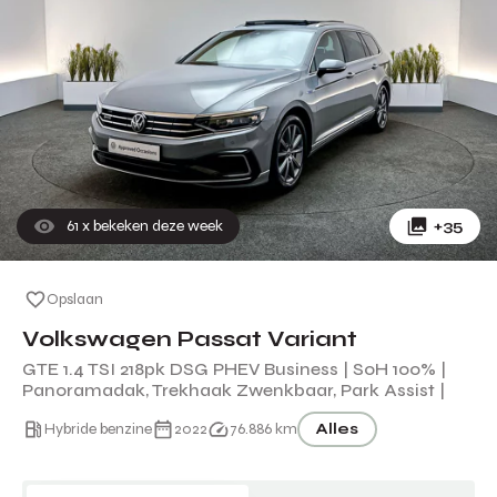
61
x bekeken deze week
+35
Opslaan
Volkswagen Passat Variant
GTE 1.4 TSI 218pk DSG PHEV Business | SoH 100% |
Panoramadak, Trekhaak Zwenkbaar, Park Assist |
Hybride benzine
2022
76.886 km
Alles