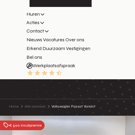
Huren
Acties
Contact
Nieuws
Vacatures
Over ons
Erkend Duurzaam
Vestigingen
Bel ons
Werkplaatsafspraak
9.3
Home
Alle voorraad
Volkswagen Passat Variant
€ 500 inruilpremie