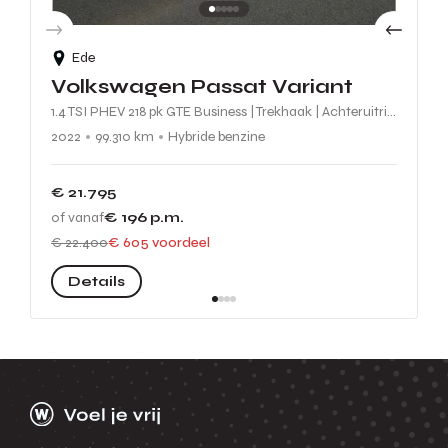
Ede
Volkswagen Passat Variant
1.4 TSI PHEV 218 pk GTE Business | Trekhaak | Achteruitrijcamera | Massagestoel | Adaptive Cruise | Keyless Entry | Stoelverwarming
2022
99.310 km
Hybride benzine
€ 21.795
of vanaf
€ 196
p.m.
€ 22.400
€ 605 voordeel
Details