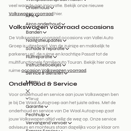
veel waarde aan innovatie. Bekijk onze nieuwe
Onderhoud
Volkswagen voorraad
hier.
APK
Airco onderhoud
Volkswagen voorraad occasions
Banden
De Volkswagen voorraad occasions van Vallei Auto
Navigatieupdates
Groep is uitgebreid. Van de zuinige en makkelijk te
Schade & reparatie
parkeren up!, de ruime en krachtige Passat tot de
Ruitreparatie
multifunctionele familieauto Touran. Bekijk hier onze
Instructieboekjes
ruime
occasion Volkswagen voorraad
.
Service & diensten
Menu
Onderhoud & Service
Voor onderhoud en service aan jouw Volkswagen ben
Terug
je bij De Waal Autogroep aan het juiste adres. Met de
Garantie
onderhoud en service van De Waal Autogroep gaat
Pechhulp
jouw Volkswagen altijd veilig de weg op. Onze service
Vervangend vervoer
adviseurs en monteurs staan dagelijks voor je klaar om
Express Service