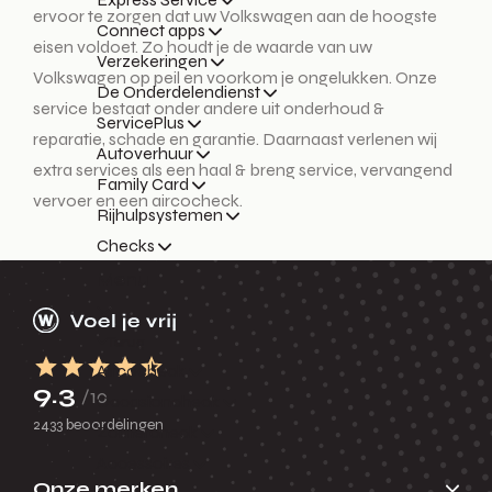
ervoor te zorgen dat uw Volkswagen aan de hoogste
Connect apps
eisen voldoet. Zo houdt je de waarde van uw
Verzekeringen
Volkswagen op peil en voorkom je ongelukken. Onze
De Onderdelendienst
service bestaat onder andere uit onderhoud &
ServicePlus
reparatie, schade en garantie. Daarnaast verlenen wij
Autoverhuur
extra services als een haal & breng service, vervangend
Family Card
vervoer en een aircocheck.
Rijhulpsystemen
Checks
Menu
Terug
Aircocheck
9.3
/10
Occasioncheck
2433 beoordelingen
Zomercheck
Accessoires
Onze merken