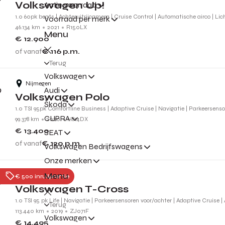
Volkswagen Up!
Actie voorraad
1.0 60pk beats | Achteruitrijcamera | Cruise Control | Automatische airco | Li
Voorraad per merk
46.134 km
2021
R150LX
Menu
€ 12.900
of vanaf
€ 116
p.m.
Terug
Volkswagen
Nijmegen
Audi
Volkswagen Polo
Škoda
1.0 TSI 95pk Comfortline Business | Adaptive Cruise | Navigatie | Parkeersens
CUPRA
99.378 km
2020
H814DX
€ 13.400
SEAT
of vanaf
€ 120
p.m.
Volkswagen Bedrijfswagens
Onze merken
Menu
Nijmegen
€ 500 inruilpremie
Volkswagen T-Cross
1.0 TSI 95 pk Life | Navigatie | Parkeersensoren voor/achter | Adaptive Cruise |
Terug
113.440 km
2019
ZJ071F
Volkswagen
€ 14.495