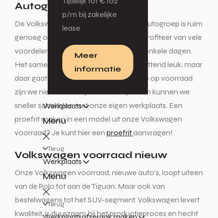
Tijdelijk tot € 102
Autogroep
p/m bij zakelijke
De Volkswagen voorraad bij De Waal Autogroep is ruim
lease
genoeg om uw droomauto te vinden. Profiteer van vele
voordelen, zoals het wegrijden binnen enkele dagen.
Meer
Het samenstellen van een auto is ontzettend leuk, maar
informatie
daar gaat meer tijd in zitten. Bij een auto op voorraad
zijn we niet afhankelijk van levertijden en kunnen we
sneller schakelen met onze eigen werkplaats. Een
Werkplaats
proefrit maken in een model uit onze Volkswagen
Menu
voorraad? Je kunt hier een
proefrit
aanvragen!
Terug
Volkswagen voorraad nieuw
Werkplaats
Onze Volkswagen voorraad, nieuwe auto’s, loopt uiteen
Menu
van de Polo tot aan de Tiguan. Maar ook van
bestelwagens tot het SUV-segment. Volkswagen levert
Terug
kwaliteit, is duurzaam bij het productieproces en hecht
Werkplaatsafspraak maken