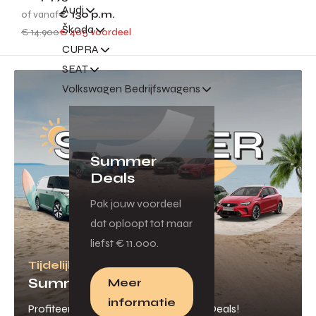
Audi
of vanaf
€ 130
p.m.
Škoda
€ 14.900
€ 405 voordeel
CUPRA
SEAT
Volkswagen Bedrijfswagens
Summer
Deals
Pak jouw voordeel
dat oploopt tot maar
liefst € 11.000.
Tijdelijk veel voordeel
Summer Deals
Meer
informatie
Profiteer van onze scherpe Summer Deals!