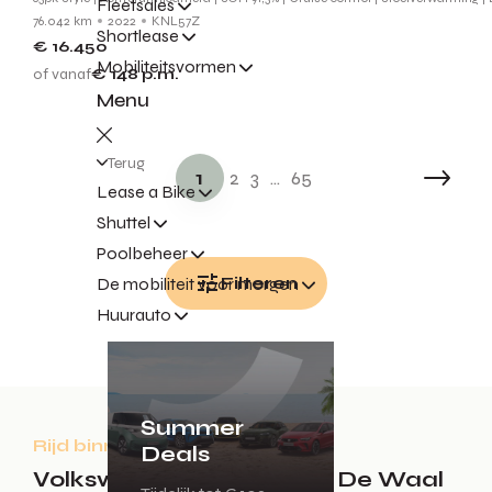
Fleetsales
76.042 km
2022
KNL57Z
Shortlease
€ 16.450
Mobiliteitsvormen
of vanaf
€ 148
p.m.
Menu
Terug
1
2
3
...
65
Lease a Bike
Shuttel
Poolbeheer
Filteren
De mobiliteit voor morgen
Huurauto
Summer
Rijd binnen enkele dagen weg!
Deals
Volkswagen voorraad bij De Waal