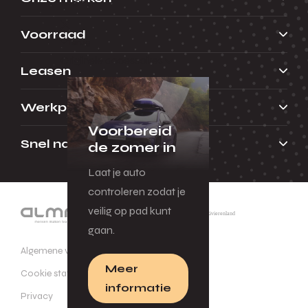
Menu
Voorraad
Terug
Originele accessoires
Leasen
Werkplaats
Voorbereid
Snel naar
de zomer in
Laat je auto
controleren zodat je
veilig op pad kunt
gaan.
Algemene voorwaarden
Meer
Cookie statement
informatie
Privacy