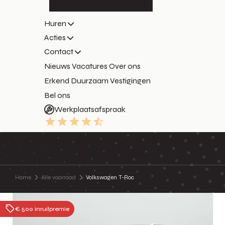
Huren
Acties
Contact
Nieuws
Vacatures
Over ons
Erkend Duurzaam
Vestigingen
Bel ons
Werkplaatsafspraak
9.3
Home
Alle voorraad
Volkswagen T-Roc
€ 500 inruilpremie