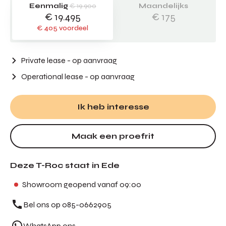
Eenmalig
€ 19.900
Maandelijks
€ 19.495
€ 175
€ 405 voordeel
Private lease - op aanvraag
Operational lease
- op aanvraag
Ik heb interesse
Maak een proefrit
Deze T-Roc staat in Ede
Showroom geopend vanaf 09:00
Bel ons op 085-0662905
WhatsApp ons