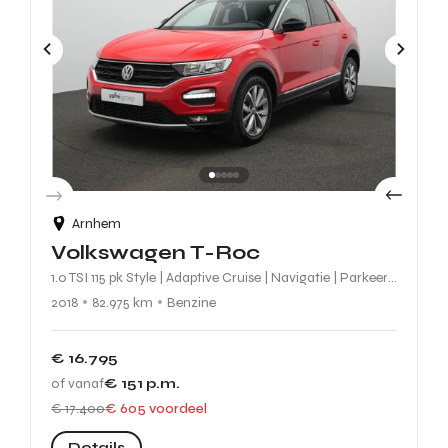
Arnhem
Volkswagen T-Roc
1.0 TSI 115 pk Style | Adaptive Cruise | Navigatie | Parkeersensoren | Carplay
2018
82.975 km
Benzine
€ 16.795
of vanaf
€ 151
p.m.
€ 17.400
€ 605 voordeel
Details