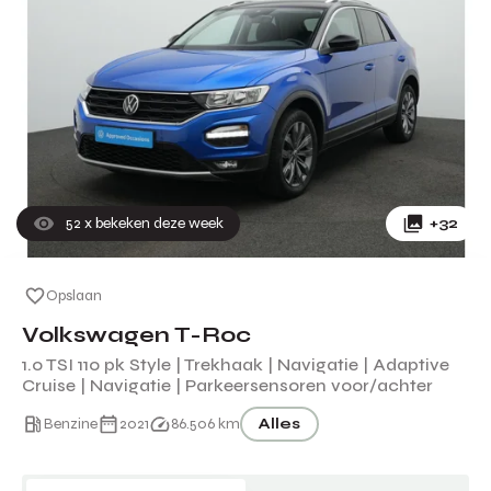
52
x bekeken deze week
+32
Opslaan
Volkswagen T-Roc
1.0 TSI 110 pk Style | Trekhaak | Navigatie | Adaptive
Cruise | Navigatie | Parkeersensoren voor/achter
Benzine
2021
86.506 km
Alles