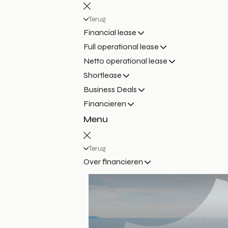
Terug
Financial lease
Full operational lease
Netto operational lease
Shortlease
Business Deals
Financieren
Menu
Terug
Over financieren