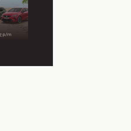
ng p/m