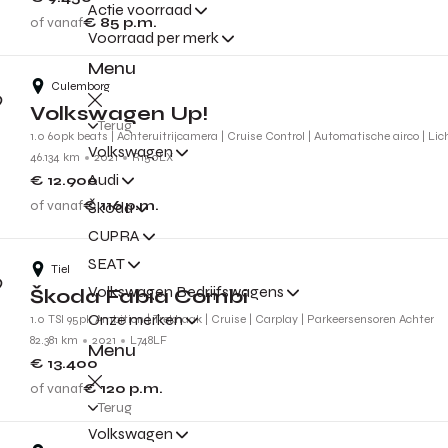
Actie voorraad
of vanaf
€ 85
p.m.
Voorraad per merk
Menu
Culemborg
Volkswagen Up!
Terug
1.0 60pk beats | Achteruitrijcamera | Cruise Control | Automatische airco | Li
Volkswagen
46.134 km
2021
R150LX
Audi
€ 12.900
of vanaf
€ 116
p.m.
Škoda
CUPRA
SEAT
Tiel
Volkswagen Bedrijfswagens
Škoda Fabia Combi
Onze merken
1.0 TSI 95pk Ambition | Trekhaak | Cruise | Carplay | Parkeersensoren Achter
82.381 km
2021
L748LF
Menu
€ 13.400
of vanaf
€ 120
p.m.
Terug
Volkswagen