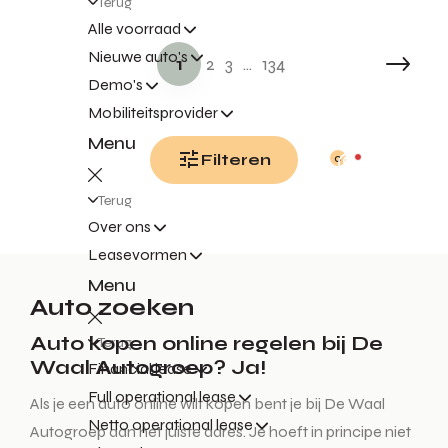
Terug
Alle voorraad
Nieuwe auto's
1
2
3
...
134
Demo's
Mobiliteitsprovider
Menu
Filteren
0
Terug
Over ons
Leasevormen
Menu
Auto zoeken
Auto kopen online regelen bij De
Terug
Waal Autogroep? Ja!
Financial lease
Full operational lease
Als je een auto online wilt kopen bent je bij De Waal
Netto operational lease
Autogroep aan het juiste adres. Je hoeft in principe niet