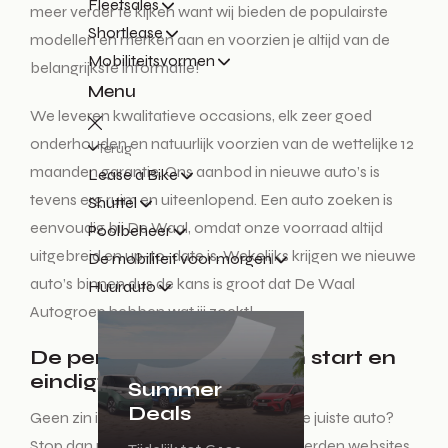
Fleetsales
meer verder te kijken want wij bieden de populairste
Shortlease
modellen en merken aan en voorzien je altijd van de
Mobiliteitsvormen
belangrijkste informatie!
Menu
We leveren kwalitatieve occasions, elk zeer goed
onderhouden en natuurlijk voorzien van de wettelijke 12
Terug
maanden garantie. Ons aanbod in nieuwe auto’s is
Lease a Bike
tevens erg ruim en uiteenlopend. Een auto zoeken is
Shuttel
eenvoudig bij De Waal, omdat onze voorraad altijd
Poolbeheer
uitgebreid en up-to-date is. Wekelijks krijgen we nieuwe
De mobiliteit voor morgen
auto’s binnen dus de kans is groot dat De Waal
Huurauto
Autogroep hebben wat jij zoekt!
De perfecte auto zoeken start en
eindigt hier!
Summer
Deals
Geen zin in een lange zoektocht naar de juiste auto?
Stop dan met het auto zoeken op honderden websites