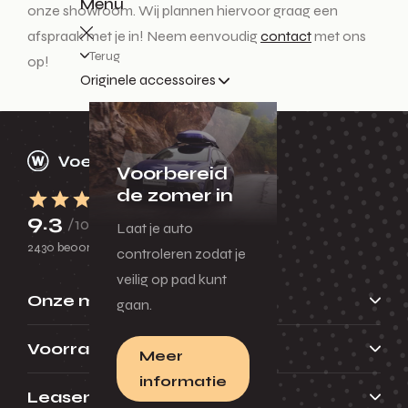
Menu
onze showroom. Wij plannen hiervoor graag een
afspraak met je in! Neem eenvoudig
contact
met ons
Terug
op!
Originele accessoires
Voorbereid
de zomer in
9.3
/10
Laat je auto
2430 beoordelingen
controleren zodat je
veilig op pad kunt
Onze merken
gaan.
Voorraad
Meer
informatie
Leasen