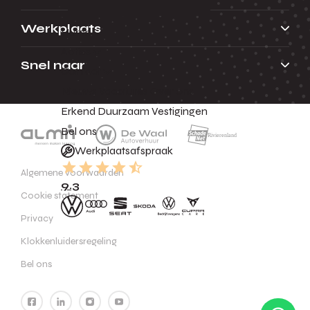
Werkplaats
Huren
Acties
Snel naar
Contact
Nieuws
Vacatures
Over ons
Erkend Duurzaam
Vestigingen
Bel ons
Werkplaatsafspraak
Algemene voorwaarden
9.3
Cookie statement
Privacy
Klokkenluidersregeling
Bel ons