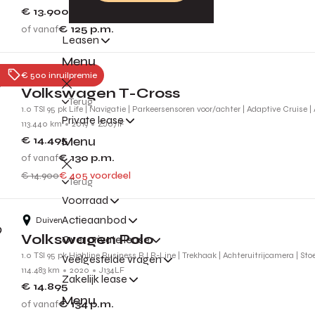
€ 13.900
of vanaf
€ 125
p.m.
Leasen
Menu
Nijmegen
€ 500 inruilpremie
Volkswagen T-Cross
Terug
1.0 TSI 95 pk Life | Navigatie | Parkeersensoren voor/achter | Adaptive Cruise |
Private lease
113.440 km
2019
ZJ071F
Menu
€ 14.495
of vanaf
€ 130
p.m.
€ 14.900
€ 405 voordeel
Terug
Voorraad
Actieaanbod
Duiven
Volkswagen Polo
Over private lease
1.0 TSI 95 pk Highline Business R l R-Line | Trekhaak | Achteruitrijcamera | St
Veelgestelde vragen
114.483 km
2020
J134LF
Zakelijk lease
€ 14.895
Menu
of vanaf
€ 134
p.m.