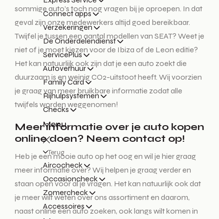
sommige auto’s toch nog vragen bij je oproepen. In dat
Connect apps
geval zijn onze medewerkers altijd goed bereikbaar.
Verzekeringen
Twijfel je tussen een aantal modellen van SEAT? Weet je
De Onderdelendienst
niet of je moet kiezen voor de Ibiza of de Leon editie?
ServicePlus
Het kan natuurlijk ook zijn dat je een auto zoekt die
Autoverhuur
duurzaam is en weinig CO2-uitstoot heeft. Wij voorzien
Family Card
je graag van meer bruikbare informatie zodat alle
Rijhulpsystemen
twijfels worden weggenomen!
Checks
Menu
Meer informatie over je auto kopen
online doen? Neem contact op!
Terug
Heb je een mooie auto op het oog en wil je hier graag
Aircocheck
meer informatie over? Wij helpen je graag verder en
Occasioncheck
staan open voor al je vragen. Het kan natuurlijk ook dat
Zomercheck
je meer wilt weten over ons assortiment en daarom,
Accessoires
naast online een auto zoeken, ook langs wilt komen in