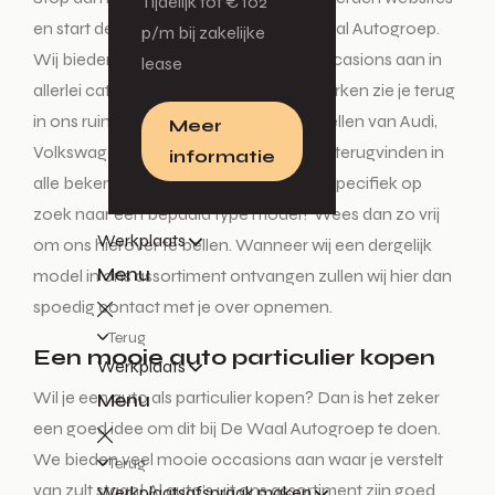
Tijdelijk tot € 102
en start deze tocht enkel nog bij De Waal Autogroep.
p/m bij zakelijke
Wij bieden diverse nieuwe auto’s en occasions aan in
lease
allerlei categorieën. Alle vertrouwde merken zie je terug
in ons ruime aanbod. De mooiste modellen van Audi,
Meer
Volkswagen, Škoda en SEAT kun je hier terugvinden in
informatie
alle bekende uitvoeringen. Ben je heel specifiek op
zoek naar een bepaald type model? Wees dan zo vrij
Werkplaats
om ons hierover te bellen. Wanneer wij een dergelijk
Menu
model in ons assortiment ontvangen zullen wij hier dan
spoedig contact met je over opnemen.
Terug
Een mooie auto particulier kopen
Werkplaats
Wil je een auto als particulier kopen? Dan is het zeker
Menu
een goed idee om dit bij De Waal Autogroep te doen.
We bieden veel mooie occasions aan waar je verstelt
Terug
van zult staan! Al auto’s uit ons assortiment zijn goed
Werkplaatsafspraak maken