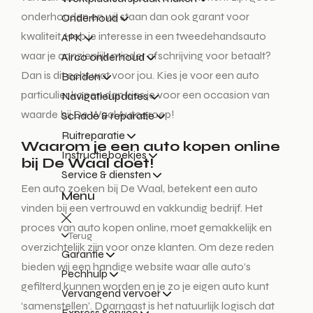
onderhouden en wij staan dan ook garant voor
Onderhoud
kwaliteit. Heb je interesse in een tweedehandsauto
APK
waar je aanzienlijk minder afschrijving voor betaalt?
Airco onderhoud
Dan is dit echt wat voor jou. Kies je voor een auto
Banden
particulier kopen dan kies je voor een occasion van
Navigatieupdates
waarde bij De Waal Autogroep!
Schade & reparatie
Ruitreparatie
Waarom je een auto kopen online
Instructieboekjes
bij De Waal doet!
Service & diensten
Een auto zoeken bij De Waal, betekent een auto
Menu
vinden bij een vertrouwd en vakkundig bedrijf. Het
proces van auto kopen online, moet gemakkelijk en
Terug
overzichtelijk zijn voor onze klanten. Om deze reden
Garantie
bieden wij een handige website waar alle auto’s
Pechhulp
gefilterd kunnen worden en je zo je eigen auto kunt
Vervangend vervoer
‘samenstellen’. Daarnaast is het natuurlijk logisch dat
Express Service