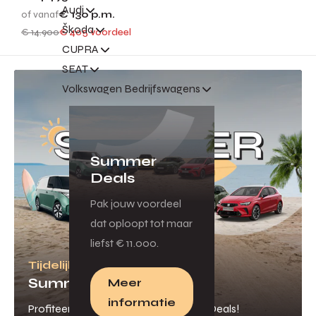
Audi
of vanaf
€ 130
p.m.
Škoda
€ 14.900
€ 405 voordeel
CUPRA
SEAT
Volkswagen Bedrijfswagens
Summer
Deals
Pak jouw voordeel
dat oploopt tot maar
liefst € 11.000.
Tijdelijk veel voordeel
Summer Deals
Meer
informatie
Profiteer van onze scherpe Summer Deals!