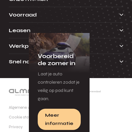
Menu
Voorraad
Terug
Originele accessoires
Leasen
Werkplaats
Voorbereid
Snel naar
de zomer in
Laat je auto
controleren zodat je
veilig op pad kunt
gaan.
Algemene voorwaarden
Meer
Cookie statement
informatie
Privacy