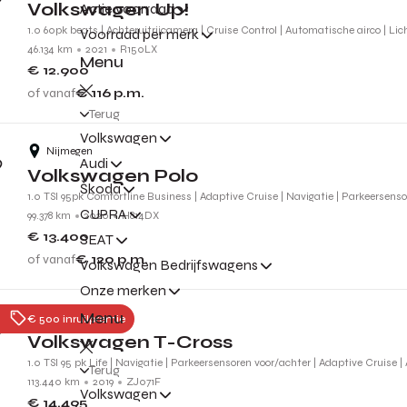
Volkswagen Up!
Actie voorraad
1.0 60pk beats | Achteruitrijcamera | Cruise Control | Automatische airco | Li
Voorraad per merk
46.134 km
2021
R150LX
Menu
€ 12.900
of vanaf
€ 116
p.m.
Terug
Volkswagen
Nijmegen
Audi
Volkswagen Polo
Škoda
1.0 TSI 95pk Comfortline Business | Adaptive Cruise | Navigatie | Parkeersens
CUPRA
99.378 km
2020
H814DX
€ 13.400
SEAT
of vanaf
€ 120
p.m.
Volkswagen Bedrijfswagens
Onze merken
Menu
Nijmegen
€ 500 inruilpremie
Volkswagen T-Cross
1.0 TSI 95 pk Life | Navigatie | Parkeersensoren voor/achter | Adaptive Cruise |
Terug
113.440 km
2019
ZJ071F
Volkswagen
€ 14.495