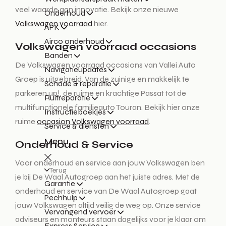
veel waarde aan innovatie. Bekijk onze nieuwe
Onderhoud
Volkswagen voorraad
hier.
APK
Airco onderhoud
Volkswagen voorraad occasions
Banden
De Volkswagen voorraad occasions van Vallei Auto
Navigatieupdates
Groep is uitgebreid. Van de zuinige en makkelijk te
Schade & reparatie
parkeren up!, de ruime en krachtige Passat tot de
Ruitreparatie
multifunctionele familieauto Touran. Bekijk hier onze
Instructieboekjes
ruime
occasion Volkswagen voorraad
.
Service & diensten
Menu
Onderhoud & Service
Voor onderhoud en service aan jouw Volkswagen ben
Terug
je bij De Waal Autogroep aan het juiste adres. Met de
Garantie
onderhoud en service van De Waal Autogroep gaat
Pechhulp
jouw Volkswagen altijd veilig de weg op. Onze service
Vervangend vervoer
adviseurs en monteurs staan dagelijks voor je klaar om
Express Service