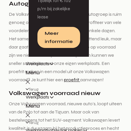
Tijdelijk tot € 102
Autogroep
p/m bij zakelijke
De Volkswagen voorraad bij De Waal Autogroep is ruim
lease
genoeg om uw droomauto te vinden. Profiteer van vele
voordelen, zoals het wegrijden binnen enkele dagen.
Meer
Het samenstellen van een auto is ontzettend leuk, maar
informatie
daar gaat meer tijd in zitten. Bij een auto op voorraad
zijn we niet afhankelijk van levertijden en kunnen we
sneller schakelen met onze eigen werkplaats. Een
Werkplaats
proefrit maken in een model uit onze Volkswagen
Menu
voorraad? Je kunt hier een
proefrit
aanvragen!
Terug
Volkswagen voorraad nieuw
Werkplaats
Onze Volkswagen voorraad, nieuwe auto’s, loopt uiteen
Menu
van de Polo tot aan de Tiguan. Maar ook van
bestelwagens tot het SUV-segment. Volkswagen levert
Terug
kwaliteit, is duurzaam bij het productieproces en hecht
Werkplaatsafspraak maken