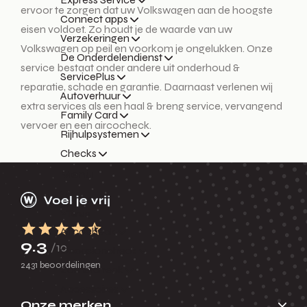
ervoor te zorgen dat uw Volkswagen aan de hoogste
Connect apps
eisen voldoet. Zo houdt je de waarde van uw
Verzekeringen
Volkswagen op peil en voorkom je ongelukken. Onze
De Onderdelendienst
service bestaat onder andere uit onderhoud &
ServicePlus
reparatie, schade en garantie. Daarnaast verlenen wij
Autoverhuur
extra services als een haal & breng service, vervangend
Family Card
vervoer en een aircocheck.
Rijhulpsystemen
Checks
Menu
Terug
Aircocheck
9.3
/10
Occasioncheck
2431 beoordelingen
Zomercheck
Accessoires
Onze merken