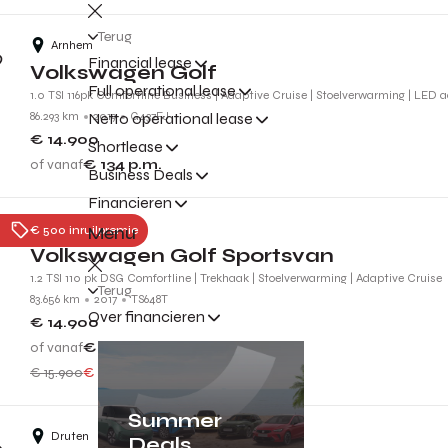
Terug
Arnhem
Financial lease
Volkswagen Golf
Full operational lease
1.0 TSI 116pk Comfortline Business | Adaptive Cruise | Stoelverwarming | LED 
86.293 km
2019
G437FJ
Netto operational lease
€ 14.900
Shortlease
of vanaf
€ 134
p.m.
Business Deals
Financieren
Duiven
Menu
€ 500 inruilpremie
Volkswagen Golf Sportsvan
1.2 TSI 110 pk DSG Comfortline | Trekhaak | Stoelverwarming | Adaptive Cruise
Terug
83.656 km
2017
TS648T
Over financieren
€ 14.900
of vanaf
€ 134
p.m.
€ 15.900
€ 1.000 voordeel
Summer
Druten
Deals