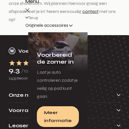
Menu
onze showroom. Wij plannen hiervoor graag een
afspraak met je in! Neem eenvoudig
contact
met ons
Terug
op!
Originele accessoires
Voorbereid
de zomer in
9.3
/10
Laat je auto
2433 beoordelingen
controleren zodat je
veilig op pad kunt
Onze merken
gaan.
Voorraad
Meer
informatie
Leasen