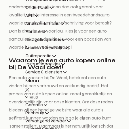
onderhouden en wij staan dan ook garant voor
Onderhoud
kwaliteit. Heb je interesse in een tweedehandsauto
APK
waar je aanzienlijk minder afschrijving voor betaalt?
Airco onderhoud
Dan is dit echt wat voor jou. Kies je voor een auto
Banden
particulier kopen dan kies je voor een occasion van
Navigatieupdates
waarde bij De Waal Autogroep!
Schade & reparatie
Ruitreparatie
Waarom je een auto kopen online
Instructieboekjes
bij De Waal doet!
Service & diensten
Een auto zoeken bij De Waal, betekent een auto
Menu
vinden bij een vertrouwd en vakkundig bedrijf. Het
proces van auto kopen online, moet gemakkelijk en
Terug
overzichtelijk zijn voor onze klanten. Om deze reden
Garantie
bieden wij een handige website waar alle auto’s
Pechhulp
gefilterd kunnen worden en je zo je eigen auto kunt
Vervangend vervoer
‘samenstellen’. Daarnaast is het natuurlijk logisch dat
Express Service