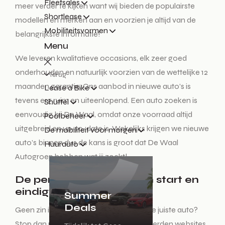
Fleetsales
meer verder te kijken want wij bieden de populairste
Shortlease
modellen en merken aan en voorzien je altijd van de
Mobiliteitsvormen
belangrijkste informatie!
Menu
We leveren kwalitatieve occasions, elk zeer goed
onderhouden en natuurlijk voorzien van de wettelijke 12
Terug
maanden garantie. Ons aanbod in nieuwe auto’s is
Lease a Bike
tevens erg ruim en uiteenlopend. Een auto zoeken is
Shuttel
eenvoudig bij De Waal, omdat onze voorraad altijd
Poolbeheer
uitgebreid en up-to-date is. Wekelijks krijgen we nieuwe
De mobiliteit voor morgen
auto’s binnen dus de kans is groot dat De Waal
Huurauto
Autogroep hebben wat jij zoekt!
De perfecte auto zoeken start en
eindigt hier!
Summer
Deals
Geen zin in een lange zoektocht naar de juiste auto?
Stop dan met het auto zoeken op honderden websites