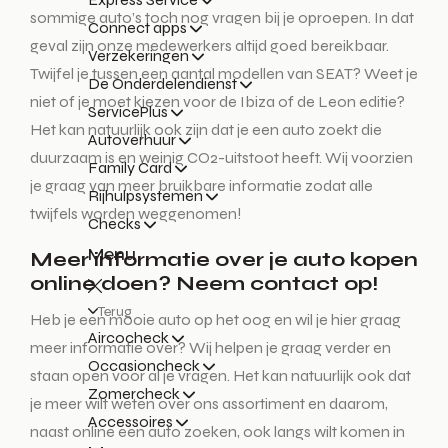
sommige auto’s toch nog vragen bij je oproepen. In dat
Connect apps
geval zijn onze medewerkers altijd goed bereikbaar.
Verzekeringen
Twijfel je tussen een aantal modellen van SEAT? Weet je
De Onderdelendienst
niet of je moet kiezen voor de Ibiza of de Leon editie?
ServicePlus
Het kan natuurlijk ook zijn dat je een auto zoekt die
Autoverhuur
duurzaam is en weinig CO2-uitstoot heeft. Wij voorzien
Family Card
je graag van meer bruikbare informatie zodat alle
Rijhulpsystemen
twijfels worden weggenomen!
Checks
Menu
Meer informatie over je auto kopen
online doen? Neem contact op!
Terug
Heb je een mooie auto op het oog en wil je hier graag
Aircocheck
meer informatie over? Wij helpen je graag verder en
Occasioncheck
staan open voor al je vragen. Het kan natuurlijk ook dat
Zomercheck
je meer wilt weten over ons assortiment en daarom,
Accessoires
naast online een auto zoeken, ook langs wilt komen in