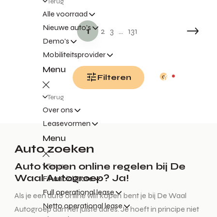
Terug
Alle voorraad
Nieuwe auto's
1
2
3
...
131
Demo's
Mobiliteitsprovider
Menu
Filteren
0
Terug
Over ons
Leasevormen
Menu
Auto zoeken
Auto kopen online regelen bij De
Terug
Waal Autogroep? Ja!
Financial lease
Full operational lease
Als je een auto online wilt kopen bent je bij De Waal
Netto operational lease
Autogroep aan het juiste adres. Je hoeft in principe niet