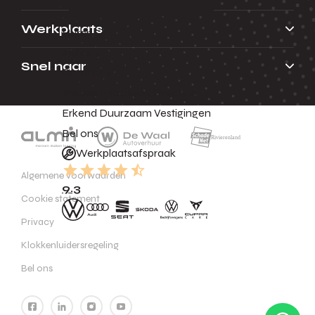
Werkplaats
Huren
Acties
Snel naar
Contact
Nieuws
Vacatures
Over ons
Erkend Duurzaam
Vestigingen
Bel ons
Werkplaatsafspraak
Algemene voorwaarden
9.3
Cookie statement
Privacy
Klokkenluidersregeling
Bel ons