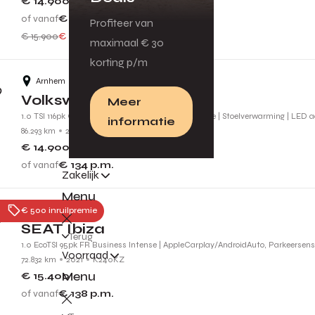
€ 14.900
of vanaf
€ 134
p.m.
Profiteer van
€ 15.900
€ 1.000 voordeel
maximaal € 30
korting p/m
Arnhem
Volkswagen Golf
Meer
1.0 TSI 116pk Comfortline Business | Adaptive Cruise | Stoelverwarming | LED 
informatie
86.293 km
2019
G437FJ
€ 14.900
of vanaf
€ 134
p.m.
Zakelijk
Menu
Tiel
€ 500 inruilpremie
SEAT Ibiza
Terug
1.0 EcoTSI 95pk FR Business Intense | AppleCarplay/AndroidAuto, Parkeersenso
Voorraad
72.832 km
2021
K240KZ
Menu
€ 15.400
of vanaf
€ 138
p.m.