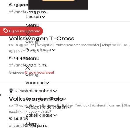
€ 13.900
of vanaf
€ 125
p.m.
Leasen
Menu
Nijmegen
€ 500 inruilpremie
Volkswagen T-Cross
Terug
1.0 TSI 95 pk Life | Navigatie | Parkeersensoren voor/achter | Adaptive Cruise |
Private lease
113.440 km
2019
ZJ071F
Menu
€ 14.495
of vanaf
€ 130
p.m.
€ 14.900
€ 405 voordeel
Terug
Voorraad
Actieaanbod
Duiven
Volkswagen Polo
Over private lease
1.0 TSI 95 pk Highline Business R l R-Line | Trekhaak | Achteruitrijcamera | St
Veelgestelde vragen
114.483 km
2020
J134LF
Zakelijk lease
€ 14.895
Menu
of vanaf
€ 134
p.m.