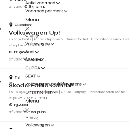
Actie voorraad
of vanaf
€ 85
p.m.
Voorraad per merk
Menu
Culemborg
Volkswagen Up!
Terug
1.0 60pk beats | Achteruitrijcamera | Cruise Control | Automatische airco | Li
Volkswagen
46.134 km
2021
R150LX
Audi
€ 12.900
of vanaf
€ 116
p.m.
Škoda
CUPRA
SEAT
Tiel
Volkswagen Bedrijfswagens
Škoda Fabia Combi
Onze merken
1.0 TSI 95pk Ambition | Trekhaak | Cruise | Carplay | Parkeersensoren Achter
82.381 km
2021
L748LF
Menu
€ 13.400
of vanaf
€ 120
p.m.
Terug
Volkswagen