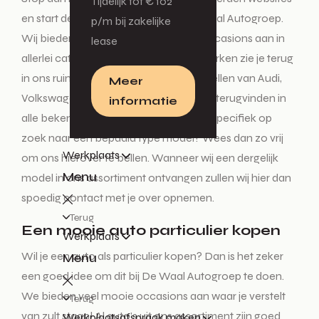
Tijdelijk tot € 102
en start deze tocht enkel nog bij De Waal Autogroep.
p/m bij zakelijke
Wij bieden diverse nieuwe auto’s en occasions aan in
lease
allerlei categorieën. Alle vertrouwde merken zie je terug
in ons ruime aanbod. De mooiste modellen van Audi,
Meer
Volkswagen, Škoda en SEAT kun je hier terugvinden in
informatie
alle bekende uitvoeringen. Ben je heel specifiek op
zoek naar een bepaald type model? Wees dan zo vrij
Werkplaats
om ons hierover te bellen. Wanneer wij een dergelijk
Menu
model in ons assortiment ontvangen zullen wij hier dan
spoedig contact met je over opnemen.
Terug
Een mooie auto particulier kopen
Werkplaats
Wil je een auto als particulier kopen? Dan is het zeker
Menu
een goed idee om dit bij De Waal Autogroep te doen.
We bieden veel mooie occasions aan waar je verstelt
Terug
van zult staan! Al auto’s uit ons assortiment zijn goed
Werkplaatsafspraak maken