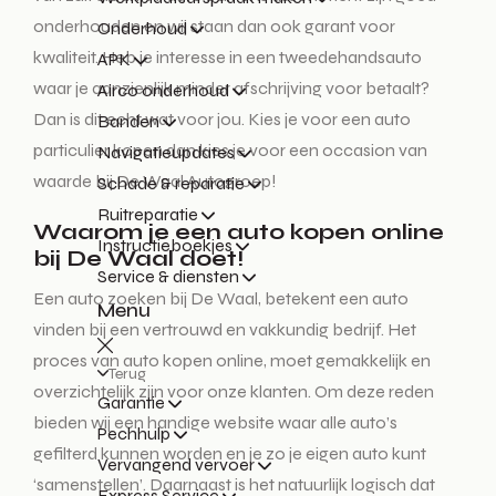
onderhouden en wij staan dan ook garant voor
Onderhoud
kwaliteit. Heb je interesse in een tweedehandsauto
APK
waar je aanzienlijk minder afschrijving voor betaalt?
Airco onderhoud
Dan is dit echt wat voor jou. Kies je voor een auto
Banden
particulier kopen dan kies je voor een occasion van
Navigatieupdates
waarde bij De Waal Autogroep!
Schade & reparatie
Ruitreparatie
Waarom je een auto kopen online
Instructieboekjes
bij De Waal doet!
Service & diensten
Een auto zoeken bij De Waal, betekent een auto
Menu
vinden bij een vertrouwd en vakkundig bedrijf. Het
proces van auto kopen online, moet gemakkelijk en
Terug
overzichtelijk zijn voor onze klanten. Om deze reden
Garantie
bieden wij een handige website waar alle auto’s
Pechhulp
gefilterd kunnen worden en je zo je eigen auto kunt
Vervangend vervoer
‘samenstellen’. Daarnaast is het natuurlijk logisch dat
Express Service