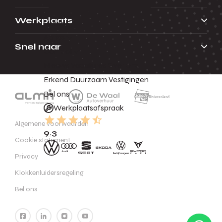
Werkplaats
Huren
Acties
Snel naar
Contact
Nieuws
Vacatures
Over ons
Erkend Duurzaam
Vestigingen
Bel ons
Werkplaatsafspraak
Algemene voorwaarden
9.3
Cookie statement
Privacy
Klokkenluidersregeling
Bel ons