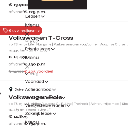
€ 13.900
of vanaf
€ 125
p.m.
Leasen
Menu
Nijmegen
€ 500 inruilpremie
Volkswagen T-Cross
Terug
1.0 TSI 95 pk Life | Navigatie | Parkeersensoren voor/achter | Adaptive Cruise |
Private lease
113.440 km
2019
ZJ071F
Menu
€ 14.495
of vanaf
€ 130
p.m.
€ 14.900
€ 405 voordeel
Terug
Voorraad
Actieaanbod
Duiven
Volkswagen Polo
Over private lease
1.0 TSI 95 pk Highline Business R l R-Line | Trekhaak | Achteruitrijcamera | St
Veelgestelde vragen
114.483 km
2020
J134LF
Zakelijk lease
€ 14.895
Menu
of vanaf
€ 134
p.m.