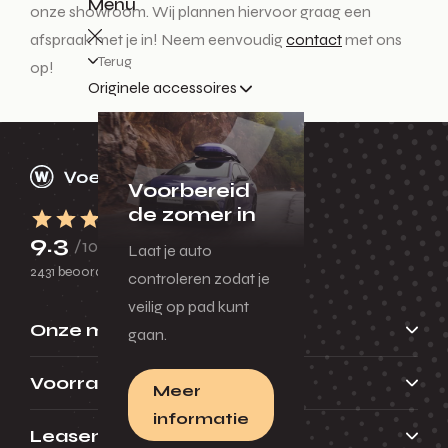
Menu
onze showroom. Wij plannen hiervoor graag een
afspraak met je in! Neem eenvoudig
contact
met ons
Terug
op!
Originele accessoires
Voorbereid
de zomer in
9.3
/10
Laat je auto
2431 beoordelingen
controleren zodat je
veilig op pad kunt
Onze merken
gaan.
Voorraad
Meer
informatie
Leasen