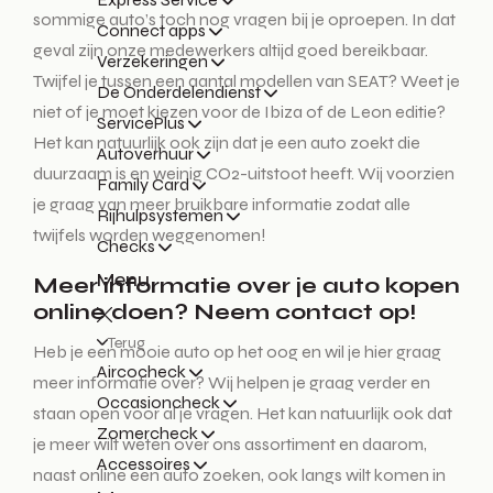
sommige auto’s toch nog vragen bij je oproepen. In dat
Connect apps
geval zijn onze medewerkers altijd goed bereikbaar.
Verzekeringen
Twijfel je tussen een aantal modellen van SEAT? Weet je
De Onderdelendienst
niet of je moet kiezen voor de Ibiza of de Leon editie?
ServicePlus
Het kan natuurlijk ook zijn dat je een auto zoekt die
Autoverhuur
duurzaam is en weinig CO2-uitstoot heeft. Wij voorzien
Family Card
je graag van meer bruikbare informatie zodat alle
Rijhulpsystemen
twijfels worden weggenomen!
Checks
Menu
Meer informatie over je auto kopen
online doen? Neem contact op!
Terug
Heb je een mooie auto op het oog en wil je hier graag
Aircocheck
meer informatie over? Wij helpen je graag verder en
Occasioncheck
staan open voor al je vragen. Het kan natuurlijk ook dat
Zomercheck
je meer wilt weten over ons assortiment en daarom,
Accessoires
naast online een auto zoeken, ook langs wilt komen in