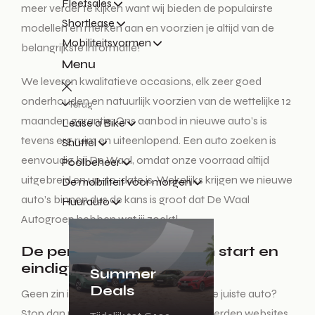
Fleetsales
meer verder te kijken want wij bieden de populairste
Shortlease
modellen en merken aan en voorzien je altijd van de
Mobiliteitsvormen
belangrijkste informatie!
Menu
We leveren kwalitatieve occasions, elk zeer goed
onderhouden en natuurlijk voorzien van de wettelijke 12
Terug
maanden garantie. Ons aanbod in nieuwe auto’s is
Lease a Bike
tevens erg ruim en uiteenlopend. Een auto zoeken is
Shuttel
eenvoudig bij De Waal, omdat onze voorraad altijd
Poolbeheer
uitgebreid en up-to-date is. Wekelijks krijgen we nieuwe
De mobiliteit voor morgen
auto’s binnen dus de kans is groot dat De Waal
Huurauto
Autogroep hebben wat jij zoekt!
De perfecte auto zoeken start en
eindigt hier!
Summer
Deals
Geen zin in een lange zoektocht naar de juiste auto?
Stop dan met het auto zoeken op honderden websites