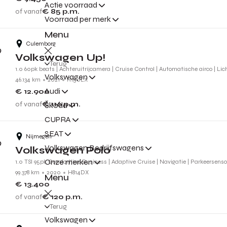
Actie voorraad
of vanaf
€ 85
p.m.
Voorraad per merk
Menu
Culemborg
Volkswagen Up!
Terug
1.0 60pk beats | Achteruitrijcamera | Cruise Control | Automatische airco | Li
Volkswagen
46.134 km
2021
R150LX
Audi
€ 12.900
of vanaf
€ 116
p.m.
Škoda
CUPRA
SEAT
Nijmegen
Volkswagen Bedrijfswagens
Volkswagen Polo
Onze merken
1.0 TSI 95pk Comfortline Business | Adaptive Cruise | Navigatie | Parkeersens
99.378 km
2020
H814DX
Menu
€ 13.400
of vanaf
€ 120
p.m.
Terug
Volkswagen