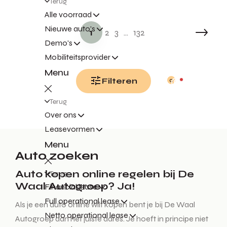
Terug
Alle voorraad
Nieuwe auto's
1
2
3
...
132
Demo's
Mobiliteitsprovider
Menu
Filteren
0
Terug
Over ons
Leasevormen
Menu
Auto zoeken
Auto kopen online regelen bij De
Terug
Waal Autogroep? Ja!
Financial lease
Full operational lease
Als je een auto online wilt kopen bent je bij De Waal
Netto operational lease
Autogroep aan het juiste adres. Je hoeft in principe niet