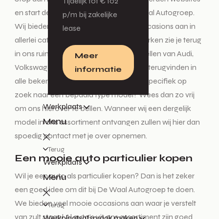
Tijdelijk tot € 102
en start deze tocht enkel nog bij De Waal Autogroep.
p/m bij zakelijke
Wij bieden diverse nieuwe auto’s en occasions aan in
lease
allerlei categorieën. Alle vertrouwde merken zie je terug
in ons ruime aanbod. De mooiste modellen van Audi,
Meer
Volkswagen, Škoda en SEAT kun je hier terugvinden in
informatie
alle bekende uitvoeringen. Ben je heel specifiek op
zoek naar een bepaald type model? Wees dan zo vrij
Werkplaats
om ons hierover te bellen. Wanneer wij een dergelijk
Menu
model in ons assortiment ontvangen zullen wij hier dan
spoedig contact met je over opnemen.
Terug
Een mooie auto particulier kopen
Werkplaats
Wil je een auto als particulier kopen? Dan is het zeker
Menu
een goed idee om dit bij De Waal Autogroep te doen.
We bieden veel mooie occasions aan waar je verstelt
Terug
van zult staan! Al auto’s uit ons assortiment zijn goed
Werkplaatsafspraak maken