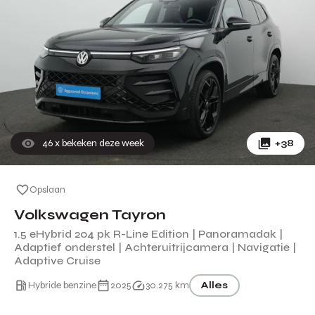
46
x bekeken deze week
+38
Opslaan
Volkswagen Tayron
1.5 eHybrid 204 pk R-Line Edition | Panoramadak |
Adaptief onderstel | Achteruitrijcamera | Navigatie |
Adaptive Cruise
Hybride benzine
2025
30.275 km
Alles