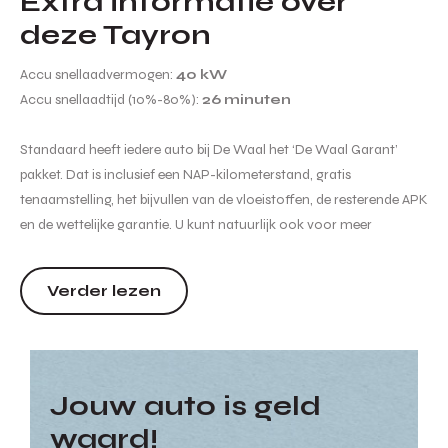
Extra informatie over
deze Tayron
Accu snellaadvermogen:
40 kW
Accu snellaadtijd (10%-80%):
26 minuten
Standaard heeft iedere auto bij De Waal het ‘De Waal Garant’
pakket. Dat is inclusief een NAP-kilometerstand, gratis
tenaamstelling, het bijvullen van de vloeistoffen, de resterende APK
en de wettelijke garantie. U kunt natuurlijk ook voor meer
garanties en zekerheden kiezen. Wij informeren u graag naar de
verschillende afleverpakketten en de bijbehorende meerprijs
Verder lezen
hiervan. Hoewel de in...
Jouw auto is geld
waard!