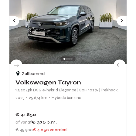
Zaltbommel
Volkswagen Tayron
1.5 204pk DSG e-hybrid Elegance | SoH 102% | Trekhaak Zwenkbaar, 360° Camera, Matrix LED Koplampen |
2025
25.674 km
Hybride benzine
€ 41.850
of vanaf
€ 376
p.m.
€ 45.900
€ 4.050 voordeel