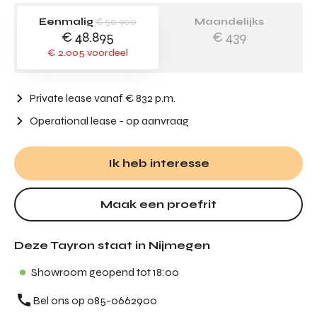
Eenmalig
€ 50.900
Maandelijks
€ 48.895
€ 439
€ 2.005 voordeel
Private lease vanaf € 832 p.m.
Operational lease
- op aanvraag
Ik heb interesse
Maak een proefrit
Deze Tayron staat in Nijmegen
Showroom geopend tot 18:00
Bel ons op 085-0662900