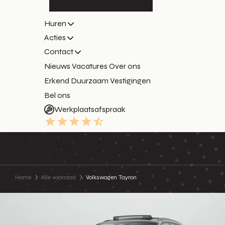
Huren
Acties
Contact
Nieuws
Vacatures
Over ons
Erkend Duurzaam
Vestigingen
Bel ons
Werkplaatsafspraak
9.3
Home
Alle voorraad
Volkswagen Tayron