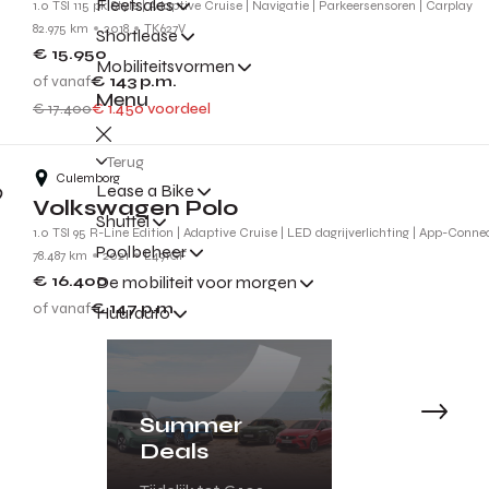
Fleetsales
1.0 TSI 115 pk Style | Adaptive Cruise | Navigatie | Parkeersensoren | Carplay
82.975 km
2018
TK627V
Shortlease
€ 15.950
Mobiliteitsvormen
of vanaf
€ 143
p.m.
Menu
€ 17.400
€ 1.450 voordeel
Terug
Culemborg
Lease a Bike
Volkswagen Polo
Shuttel
1.0 TSI 95 R-Line Edition | Adaptive Cruise | LED dagrijverlichting | App-Connec
Poolbeheer
78.487 km
2021
L491GF
De mobiliteit voor morgen
€ 16.400
of vanaf
€ 147
p.m.
Huurauto
1
2
3
...
66
Summer
Deals