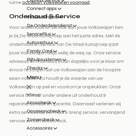
ruime
occasion Volkswagen voorraad
.
Connect apps
Onderhoud & Service
Verzekeringen
De Onderdelendienst
Voor onderhoud en service aan jouw Volkswagen ben
ServicePlus
je bij De Waal Autogroep aan het juiste adres. Met de
Autoverhuur
onderhoud en service van De Waal Autogroep gaat
Family Card
jouw Volkswagen altijd veilig de weg op. Onze service
Rijhulpsystemen
adviseurs en monteurs staan dagelijks voor je klaar om
Checks
ervoor te zorgen dat uw Volkswagen aan de hoogste
Menu
eisen voldoet. Zo houdt je de waarde van uw
Volkswagen op peil en voorkom je ongelukken. Onze
Terug
service bestaat onder andere uit onderhoud &
Aircocheck
reparatie, schade en garantie. Daarnaast verlenen wij
Occasioncheck
extra services als een haal & breng service, vervangend
Zomercheck
vervoer en een aircocheck.
Accessoires