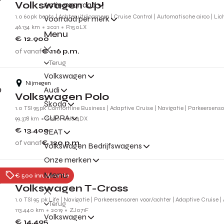
Volkswagen Up!
Actie voorraad
1.0 60pk beats | Achteruitrijcamera | Cruise Control | Automatische airco | Li
Voorraad per merk
46.134 km
2021
R150LX
Menu
€ 12.900
of vanaf
€ 116
p.m.
Terug
Volkswagen
Nijmegen
Audi
Volkswagen Polo
Škoda
1.0 TSI 95pk Comfortline Business | Adaptive Cruise | Navigatie | Parkeersens
CUPRA
99.378 km
2020
H814DX
€ 13.400
SEAT
of vanaf
€ 120
p.m.
Volkswagen Bedrijfswagens
Onze merken
Menu
Nijmegen
€ 500 inruilpremie
Volkswagen T-Cross
1.0 TSI 95 pk Life | Navigatie | Parkeersensoren voor/achter | Adaptive Cruise |
Terug
113.440 km
2019
ZJ071F
Volkswagen
€ 14.495