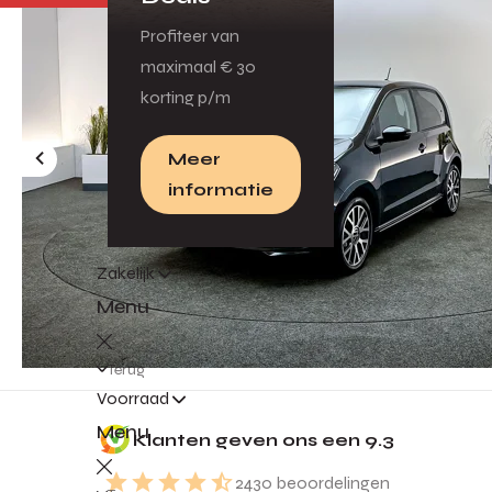
Profiteer van
maximaal € 30
korting p/m
Meer
informatie
Zakelijk
Menu
Terug
Voorraad
Gratis inruilvoorstel
Menu
Klanten geven ons een
9.3
Jouw auto is geld waard!
2430
beoordelingen