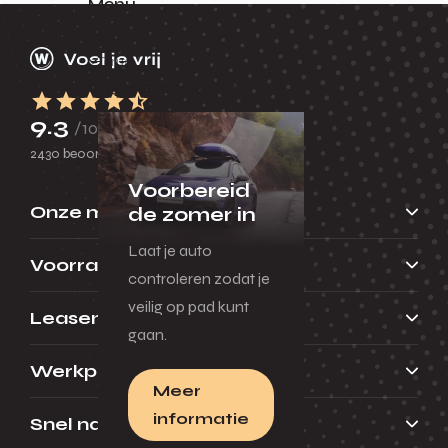
Menu
Terug
Originele accessoires
9.3
/10
2430 beoordelingen
Voorbereid
Onze merken
de zomer in
Laat je auto
Voorraad
controleren zodat je
veilig op pad kunt
Leasen
gaan.
Werkplaats
Meer
informatie
Snel naar