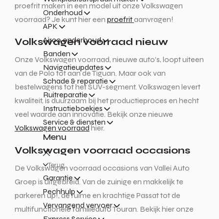
proefrit maken in een model uit onze Volkswagen
Onderhoud
voorraad? Je kunt hier een
proefrit
aanvragen!
APK
Airco onderhoud
Volkswagen voorraad nieuw
Banden
Onze Volkswagen voorraad, nieuwe auto’s, loopt uiteen
Navigatieupdates
van de Polo tot aan de Tiguan. Maar ook van
Schade & reparatie
bestelwagens tot het SUV-segment. Volkswagen levert
Ruitreparatie
kwaliteit, is duurzaam bij het productieproces en hecht
Instructieboekjes
veel waarde aan innovatie. Bekijk onze nieuwe
Service & diensten
Volkswagen voorraad
hier.
Menu
Volkswagen voorraad occasions
Terug
De Volkswagen voorraad occasions van Vallei Auto
Garantie
Groep is uitgebreid. Van de zuinige en makkelijk te
Pechhulp
parkeren up!, de ruime en krachtige Passat tot de
Vervangend vervoer
multifunctionele familieauto Touran. Bekijk hier onze
Express Service