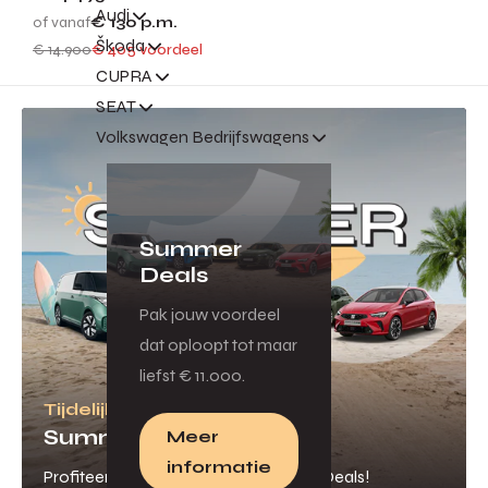
Audi
of vanaf
€ 130
p.m.
Škoda
€ 14.900
€ 405 voordeel
CUPRA
SEAT
Volkswagen Bedrijfswagens
Summer
Deals
Pak jouw voordeel
dat oploopt tot maar
liefst € 11.000.
Tijdelijk veel voordeel
Summer Deals
Meer
informatie
Profiteer van onze scherpe Summer Deals!