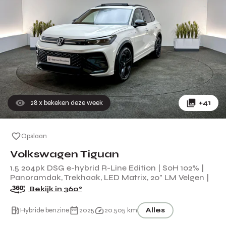
28
x bekeken deze week
+41
Opslaan
Volkswagen Tiguan
1.5 204pk DSG e-hybrid R-Line Edition | SoH 102% |
Panoramdak, Trekhaak, LED Matrix, 20" LM Velgen |
Bekijk in 360°
Hybride benzine
2025
20.505 km
Alles