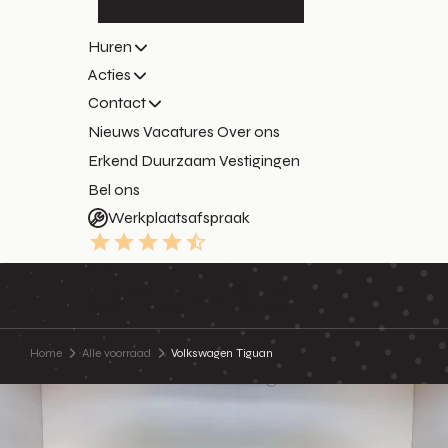
Huren
Acties
Contact
Nieuws
Vacatures
Over ons
Erkend Duurzaam
Vestigingen
Bel ons
Werkplaatsafspraak
9.3
Home
Alle voorraad
Volkswagen Tiguan