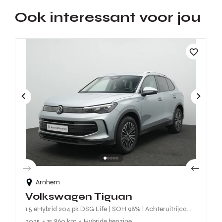
Ook interessant voor jou
Arnhem
Volkswagen Tiguan
1.5 eHybrid 204 pk DSG Life | SOH 98% l Achteruitrijcamera | Stuur-/stoelverwarming | Adaptive Cruise
2025
15.860 km
Hybride benzine