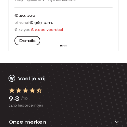
€ 40.900
of vanaf
€ 367
p.m.
€ 42.900
€ 2.000 voordeel
Details
9.3
/10
2430 beoordelingen
Onze merken