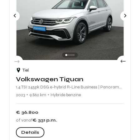
Tiel
Volkswagen Tiguan
1.4 TSI 245pk DSG e-hybrid R-Line Business | Panoramadak, Achteruitrijcamera, Led Matrix Koplampen |
2023
9.862 km
Hybride benzine
€ 36.800
of vanaf
€ 331
p.m.
Details