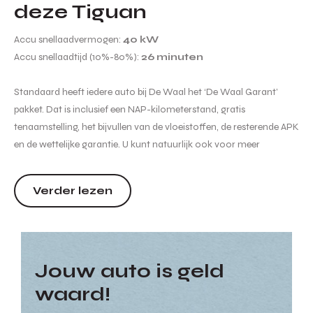
deze Tiguan
Accu snellaadvermogen:
40 kW
Accu snellaadtijd (10%-80%):
26 minuten
Standaard heeft iedere auto bij De Waal het ‘De Waal Garant’
pakket. Dat is inclusief een NAP-kilometerstand, gratis
tenaamstelling, het bijvullen van de vloeistoffen, de resterende APK
en de wettelijke garantie. U kunt natuurlijk ook voor meer
garanties en zekerheden kiezen. Wij informeren u graag naar de
verschillende afleverpakketten en de bijbehorende meerprijs
Verder lezen
hiervan. Hoewel de in...
Jouw auto is geld
waard!