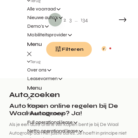
Terug
Alle voorraad
Nieuwe auto's
1
2
3
...
134
Demo's
Mobiliteitsprovider
Menu
Filteren
0
Terug
Over ons
Leasevormen
Menu
Auto zoeken
Auto kopen online regelen bij De
Terug
Waal Autogroep? Ja!
Financial lease
Full operational lease
Als je een auto online wilt kopen bent je bij De Waal
Netto operational lease
Autogroep aan het juiste adres. Je hoeft in principe niet