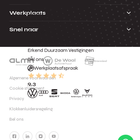
Werkplaats
Huren
Acties
Snel naar
Contact
Nieuws
Vacatures
Over ons
Erkend Duurzaam
Vestigingen
Bel ons
Werkplaatsafspraak
Algemene voorwaarden
9.3
Cookie statement
Privacy
Klokkenluidersregeling
Bel ons