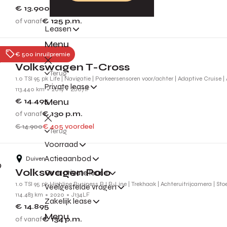
€ 13.900
of vanaf
€ 125
p.m.
Leasen
Menu
Nijmegen
€ 500 inruilpremie
Volkswagen T-Cross
Terug
1.0 TSI 95 pk Life | Navigatie | Parkeersensoren voor/achter | Adaptive Cruise |
Private lease
113.440 km
2019
ZJ071F
Menu
€ 14.495
of vanaf
€ 130
p.m.
€ 14.900
€ 405 voordeel
Terug
Voorraad
Actieaanbod
Duiven
Volkswagen Polo
Over private lease
1.0 TSI 95 pk Highline Business R l R-Line | Trekhaak | Achteruitrijcamera | St
Veelgestelde vragen
114.483 km
2020
J134LF
Zakelijk lease
€ 14.895
Menu
of vanaf
€ 134
p.m.