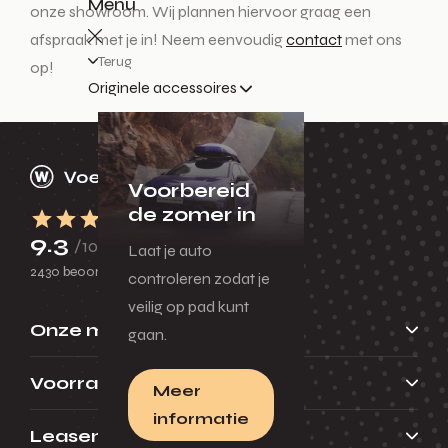
Menu
onze showroom. Wij plannen hiervoor graag een
afspraak met je in! Neem eenvoudig
contact
met ons
Terug
op!
Originele accessoires
Voorbereid
de zomer in
9.3
/10
Laat je auto
2430 beoordelingen
controleren zodat je
veilig op pad kunt
Onze merken
gaan.
Voorraad
Meer
informatie
Leasen