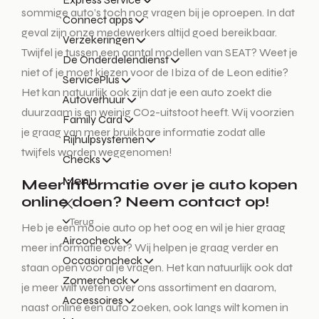
sommige auto’s toch nog vragen bij je oproepen. In dat
Connect apps
geval zijn onze medewerkers altijd goed bereikbaar.
Verzekeringen
Twijfel je tussen een aantal modellen van SEAT? Weet je
De Onderdelendienst
niet of je moet kiezen voor de Ibiza of de Leon editie?
ServicePlus
Het kan natuurlijk ook zijn dat je een auto zoekt die
Autoverhuur
duurzaam is en weinig CO2-uitstoot heeft. Wij voorzien
Family Card
je graag van meer bruikbare informatie zodat alle
Rijhulpsystemen
twijfels worden weggenomen!
Checks
Menu
Meer informatie over je auto kopen
online doen? Neem contact op!
Terug
Heb je een mooie auto op het oog en wil je hier graag
Aircocheck
meer informatie over? Wij helpen je graag verder en
Occasioncheck
staan open voor al je vragen. Het kan natuurlijk ook dat
Zomercheck
je meer wilt weten over ons assortiment en daarom,
Accessoires
naast online een auto zoeken, ook langs wilt komen in