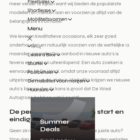
Fleetsales
meer verder te kijken want wij bieden de populairste
Shortlease
modellen en merken aan en voorzien je altijd van de
Mobiliteitsvormen
belangrijkste informatie!
Menu
We leveren kwalitatieve occasions, elk zeer goed
onderhouden en natuurlijk voorzien van de wettelijke 12
Terug
maanden garantie. Ons aanbod in nieuwe auto’s is
Lease a Bike
tevens erg ruim en uiteenlopend. Een auto zoeken is
Shuttel
eenvoudig bij De Waal, omdat onze voorraad altijd
Poolbeheer
uitgebreid en up-to-date is. Wekelijks krijgen we nieuwe
De mobiliteit voor morgen
auto’s binnen dus de kans is groot dat De Waal
Huurauto
Autogroep hebben wat jij zoekt!
De perfecte auto zoeken start en
eindigt hier!
Summer
Deals
Geen zin in een lange zoektocht naar de juiste auto?
Stop dan met het auto zoeken op honderden websites