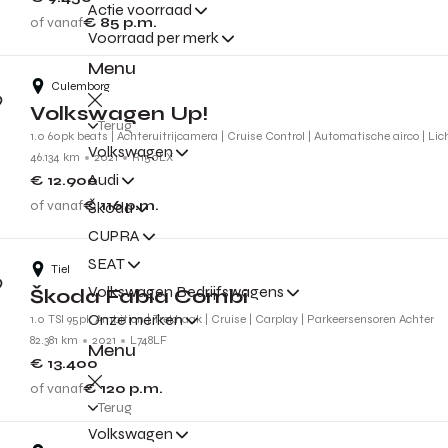
Actie voorraad
of vanaf
€ 85
p.m.
Voorraad per merk
Menu
Culemborg
Volkswagen Up!
Terug
1.0 60pk beats | Achteruitrijcamera | Cruise Control | Automatische airco | Li
Volkswagen
46.134 km
2021
R150LX
Audi
€ 12.900
of vanaf
€ 116
p.m.
Škoda
CUPRA
SEAT
Tiel
Volkswagen Bedrijfswagens
Škoda Fabia Combi
Onze merken
1.0 TSI 95pk Ambition | Trekhaak | Cruise | Carplay | Parkeersensoren Achter
82.381 km
2021
L748LF
Menu
€ 13.400
of vanaf
€ 120
p.m.
Terug
Volkswagen