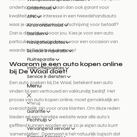
onderhouden en wij staan dan ook garant voor
Onderhoud
kwaliteit. Heb je interesse in een tweedehandsauto
APK
waar je aanzienlijk minder afschrijving voor betaalt?
Airco onderhoud
Dan is dit echt wat voor jou. Kies je voor een auto
Banden
particulier kopen dan kies je voor een occasion van
Navigatieupdates
waarde bij De Waal Autogroep!
Schade & reparatie
Ruitreparatie
Waarom je een auto kopen online
Instructieboekjes
bij De Waal doet!
Service & diensten
Een auto zoeken bij De Waal, betekent een auto
Menu
vinden bij een vertrouwd en vakkundig bedrijf. Het
proces van auto kopen online, moet gemakkelijk en
Terug
overzichtelijk zijn voor onze klanten. Om deze reden
Garantie
bieden wij een handige website waar alle auto’s
Pechhulp
gefilterd kunnen worden en je zo je eigen auto kunt
Vervangend vervoer
‘samenstellen’. Daarnaast is het natuurlijk logisch dat
Express Service