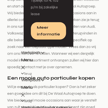
Tijdelijk tot € 102
en start deze tocht enkel nog bij De Waal Autogroep.
p/m bij zakelijke
Wij bieden diverse nieuwe auto’s en occasions aan in
lease
allerlei categorieën. Alle vertrouwde merken zie je terug
in ons ruime aanbod. De mooiste modellen van Audi,
Meer
Volkswagen, Škoda en SEAT kun je hier terugvinden in
informatie
alle bekende uitvoeringen. Ben je heel specifiek op
zoek naar een bepaald type model? Wees dan zo vrij
Werkplaats
om ons hierover te bellen. Wanneer wij een dergelijk
Menu
model in ons assortiment ontvangen zullen wij hier dan
spoedig contact met je over opnemen.
Terug
Een mooie auto particulier kopen
Werkplaats
Wil je een auto als particulier kopen? Dan is het zeker
Menu
een goed idee om dit bij De Waal Autogroep te doen.
We bieden veel mooie occasions aan waar je verstelt
Terug
van zult staan! Al auto’s uit ons assortiment zijn goed
Werkplaatsafspraak maken