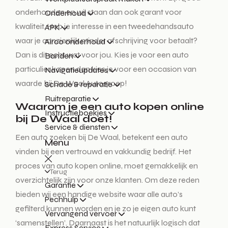
onderhouden en wij staan dan ook garant voor
Onderhoud
kwaliteit. Heb je interesse in een tweedehandsauto
APK
waar je aanzienlijk minder afschrijving voor betaalt?
Airco onderhoud
Dan is dit echt wat voor jou. Kies je voor een auto
Banden
particulier kopen dan kies je voor een occasion van
Navigatieupdates
waarde bij De Waal Autogroep!
Schade & reparatie
Ruitreparatie
Waarom je een auto kopen online
Instructieboekjes
bij De Waal doet!
Service & diensten
Een auto zoeken bij De Waal, betekent een auto
Menu
vinden bij een vertrouwd en vakkundig bedrijf. Het
proces van auto kopen online, moet gemakkelijk en
Terug
overzichtelijk zijn voor onze klanten. Om deze reden
Garantie
bieden wij een handige website waar alle auto’s
Pechhulp
gefilterd kunnen worden en je zo je eigen auto kunt
Vervangend vervoer
‘samenstellen’. Daarnaast is het natuurlijk logisch dat
Express Service