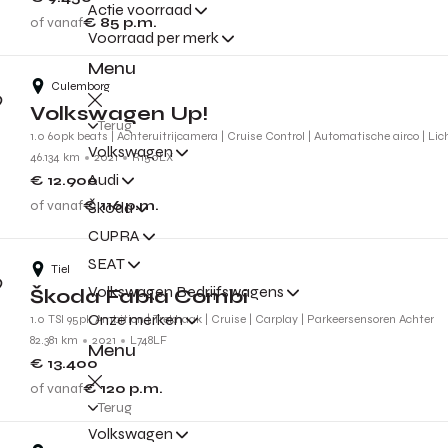
Actie voorraad
of vanaf
€ 85
p.m.
Voorraad per merk
Menu
Culemborg
Volkswagen Up!
Terug
1.0 60pk beats | Achteruitrijcamera | Cruise Control | Automatische airco | Li
Volkswagen
46.134 km
2021
R150LX
Audi
€ 12.900
of vanaf
€ 116
p.m.
Škoda
CUPRA
SEAT
Tiel
Volkswagen Bedrijfswagens
Škoda Fabia Combi
Onze merken
1.0 TSI 95pk Ambition | Trekhaak | Cruise | Carplay | Parkeersensoren Achter
82.381 km
2021
L748LF
Menu
€ 13.400
of vanaf
€ 120
p.m.
Terug
Volkswagen