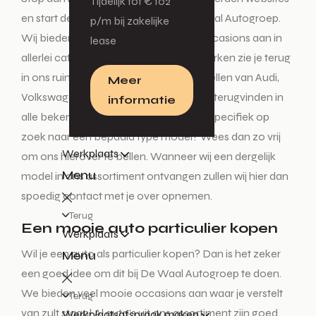
Tijdelijk tot € 102
en start deze tocht enkel nog bij De Waal Autogroep.
p/m bij zakelijke
Wij bieden diverse nieuwe auto’s en occasions aan in
lease
allerlei categorieën. Alle vertrouwde merken zie je terug
in ons ruime aanbod. De mooiste modellen van Audi,
Meer
Volkswagen, Škoda en SEAT kun je hier terugvinden in
informatie
alle bekende uitvoeringen. Ben je heel specifiek op
zoek naar een bepaald type model? Wees dan zo vrij
Werkplaats
om ons hierover te bellen. Wanneer wij een dergelijk
Menu
model in ons assortiment ontvangen zullen wij hier dan
spoedig contact met je over opnemen.
Terug
Een mooie auto particulier kopen
Werkplaats
Wil je een auto als particulier kopen? Dan is het zeker
Menu
een goed idee om dit bij De Waal Autogroep te doen.
We bieden veel mooie occasions aan waar je verstelt
Terug
van zult staan! Al auto’s uit ons assortiment zijn goed
Werkplaatsafspraak maken