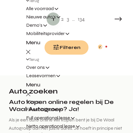
Terug
Alle voorraad
Nieuwe auto's
1
2
3
...
134
Demo's
Mobiliteitsprovider
Menu
Filteren
0
Terug
Over ons
Leasevormen
Menu
Auto zoeken
Auto kopen online regelen bij De
Terug
Waal Autogroep? Ja!
Financial lease
Full operational lease
Als je een auto online wilt kopen bent je bij De Waal
Netto operational lease
Autogroep aan het juiste adres. Je hoeft in principe niet