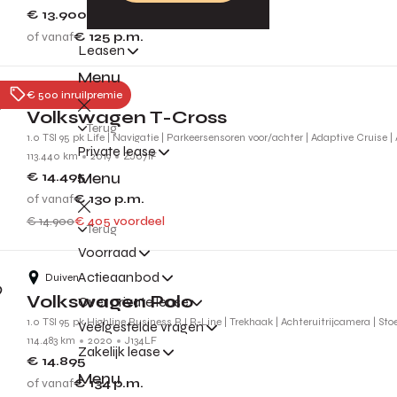
€ 13.900
of vanaf
€ 125
p.m.
Leasen
Menu
Nijmegen
€ 500 inruilpremie
Volkswagen T-Cross
Terug
1.0 TSI 95 pk Life | Navigatie | Parkeersensoren voor/achter | Adaptive Cruise |
Private lease
113.440 km
2019
ZJ071F
Menu
€ 14.495
of vanaf
€ 130
p.m.
€ 14.900
€ 405 voordeel
Terug
Voorraad
Actieaanbod
Duiven
Volkswagen Polo
Over private lease
1.0 TSI 95 pk Highline Business R l R-Line | Trekhaak | Achteruitrijcamera | St
Veelgestelde vragen
114.483 km
2020
J134LF
Zakelijk lease
€ 14.895
Menu
of vanaf
€ 134
p.m.