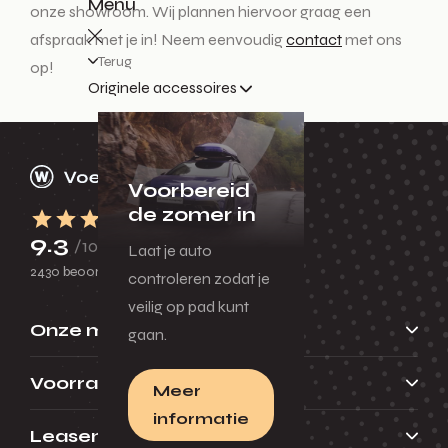
Menu
onze showroom. Wij plannen hiervoor graag een
afspraak met je in! Neem eenvoudig
contact
met ons
Terug
op!
Originele accessoires
Voorbereid
de zomer in
9.3
/10
Laat je auto
2430 beoordelingen
controleren zodat je
veilig op pad kunt
Onze merken
gaan.
Voorraad
Meer
informatie
Leasen