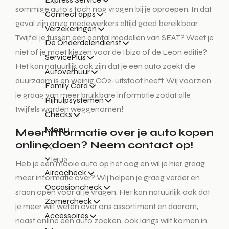
sommige auto’s toch nog vragen bij je oproepen. In dat
Connect apps
geval zijn onze medewerkers altijd goed bereikbaar.
Verzekeringen
Twijfel je tussen een aantal modellen van SEAT? Weet je
De Onderdelendienst
niet of je moet kiezen voor de Ibiza of de Leon editie?
ServicePlus
Het kan natuurlijk ook zijn dat je een auto zoekt die
Autoverhuur
duurzaam is en weinig CO2-uitstoot heeft. Wij voorzien
Family Card
je graag van meer bruikbare informatie zodat alle
Rijhulpsystemen
twijfels worden weggenomen!
Checks
Menu
Meer informatie over je auto kopen
online doen? Neem contact op!
Terug
Heb je een mooie auto op het oog en wil je hier graag
Aircocheck
meer informatie over? Wij helpen je graag verder en
Occasioncheck
staan open voor al je vragen. Het kan natuurlijk ook dat
Zomercheck
je meer wilt weten over ons assortiment en daarom,
Accessoires
naast online een auto zoeken, ook langs wilt komen in