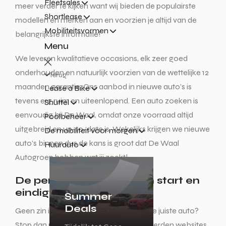
Fleetsales
meer verder te kijken want wij bieden de populairste
Shortlease
modellen en merken aan en voorzien je altijd van de
Mobiliteitsvormen
belangrijkste informatie!
Menu
We leveren kwalitatieve occasions, elk zeer goed
onderhouden en natuurlijk voorzien van de wettelijke 12
Terug
maanden garantie. Ons aanbod in nieuwe auto’s is
Lease a Bike
tevens erg ruim en uiteenlopend. Een auto zoeken is
Shuttel
eenvoudig bij De Waal, omdat onze voorraad altijd
Poolbeheer
uitgebreid en up-to-date is. Wekelijks krijgen we nieuwe
De mobiliteit voor morgen
auto’s binnen dus de kans is groot dat De Waal
Huurauto
Autogroep hebben wat jij zoekt!
De perfecte auto zoeken start en
eindigt hier!
Summer
Deals
Geen zin in een lange zoektocht naar de juiste auto?
Stop dan met het auto zoeken op honderden websites