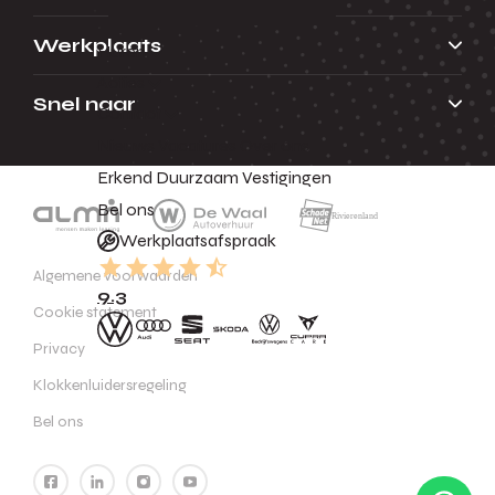
Werkplaats
Huren
Acties
Snel naar
Contact
Nieuws
Vacatures
Over ons
Erkend Duurzaam
Vestigingen
Bel ons
Werkplaatsafspraak
Algemene voorwaarden
9.3
Cookie statement
Privacy
Klokkenluidersregeling
Bel ons