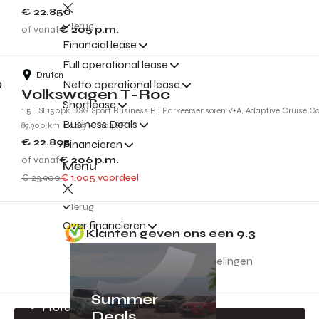
€ 22.850
Terug
of vanaf
€ 205
p.m.
Financial lease
Full operational lease
Druten
Netto operational lease
Volkswagen T-Roc
Shortlease
1.5 TSI 150pk DSG Sport Business R | Parkeersensoren V+A, Adaptive Cruise C
Business Deals
89.900 km
2019
S104GF
€ 22.895
Financieren
of vanaf
€ 206
p.m.
Menu
€ 23.900
€ 1.005 voordeel
Terug
Gratis inruilvoorstel
Over financieren
Klanten geven ons een
9.3
Jouw auto is geld waard!
2430
beoordelingen
Direct een inruilvoorstel
Altijd de beste prijs
Summer
Professionele en eerlijke taxatie
Deals