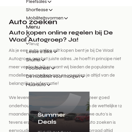
Fleetsales
Shortlease
Mobiliteitsvormen
Auto zoeken
Menu
Auto kopen online regelen bij De
Waal Autogroep? Ja!
Terug
Als je een auto online wilt kopen bent je bij De Waal
Lease a Bike
Autogroep aan het juiste adres. Je hoeft in principe niet
Shuttel
meer verder te kijken want wij bieden de populairste
Poolbeheer
modellen en merken aan en voorzien je altijd van de
De mobiliteit voor morgen
belangrijkste informatie!
Huurauto
We leveren kwalitatieve occasions, elk zeer goed
onderhouden en natuurlijk voorzien van de wettelijke 12
maanden garantie. Ons aanbod in nieuwe auto’s is
Summer
Deals
tevens erg ruim en uiteenlopend. Een auto zoeken is
eenvoudig bij De Waal, omdat onze voorraad altijd