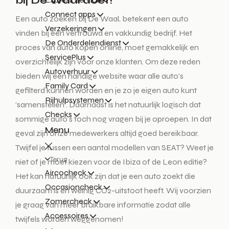
bij De Waal doet!
Connect apps
Een auto zoeken bij De Waal, betekent een auto
Verzekeringen
vinden bij een vertrouwd en vakkundig bedrijf. Het
De Onderdelendienst
proces van auto kopen online, moet gemakkelijk en
ServicePlus
overzichtelijk zijn voor onze klanten. Om deze reden
Autoverhuur
bieden wij een handige website waar alle auto’s
Family Card
gefilterd kunnen worden en je zo je eigen auto kunt
Rijhulpsystemen
‘samenstellen’. Daarnaast is het natuurlijk logisch dat
Checks
sommige auto’s toch nog vragen bij je oproepen. In dat
Menu
geval zijn onze medewerkers altijd goed bereikbaar.
Twijfel je tussen een aantal modellen van SEAT? Weet je
Terug
niet of je moet kiezen voor de Ibiza of de Leon editie?
Aircocheck
Het kan natuurlijk ook zijn dat je een auto zoekt die
Occasioncheck
duurzaam is en weinig CO2-uitstoot heeft. Wij voorzien
Zomercheck
je graag van meer bruikbare informatie zodat alle
Accessoires
twijfels worden weggenomen!