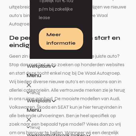
Tijdelijk tot € 102
uitgebreid en up-to-date is. Wekelijks krijgen we nieuwe
p/m bij zakelijke
auto’s binnen dus de kans is groot dat De Waal
lease
Autogroep hebben wat jij zoekt!
Meer
De perfecte auto zoeken start en
informatie
eindigt hier!
Geen zin in een lange zoektocht naar de juiste auto?
Stop dan met het auto zoeken op honderden websites
Werkplaats
en start deze tocht enkel nog bij De Waal Autogroep.
Menu
Wij bieden diverse nieuwe auto’s en occasions aan in
allerlei categorieën. Alle vertrouwde merken zie je terug
Terug
in ons ruime aanbod. De mooiste modellen van Audi,
Werkplaats
Volkswagen, Škoda en SEAT kun je hier terugvinden in
Menu
alle bekende uitvoeringen. Ben je heel specifiek op
zoek naar een bepaald type model? Wees dan zo vrij
Terug
om ons hierover te bellen. Wanneer wij een dergelijk
Werkplaatsafspraak maken