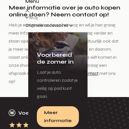
Menu
Meer informatie over je auto kopen
online doen? Neem contact op!
Terug
Heb je een mooie auto op het oog en wil je hier graag
Originele accessoires
meer informatie over? Wij helpen je graag verder en
staan open voor al je vragen. Het kan natuurlijk ook dat
je meer wilt weten over ons assortiment en daarom,
Voorbereid
naast online een auto zoeken, ook langs wilt komen in
de zomer in
onze showroom. Wij plannen hiervoor graag een
Laat je auto
afspraak met je in! Neem eenvoudig
contact
met ons
controleren zodat je
op!
veilig op pad kunt
gaan.
Meer
informatie