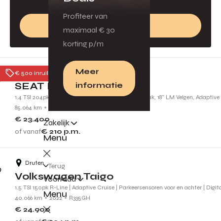
Profiteer van
Bereken waarde
maximaal € 30
korting p/m
Meer
Druten
€ 500 inruilpremie
SEAT Leon Sportstourer
informatie
1.4 TSI 204pk DSG e-hybrid PHEV FR | Panoramadak, 18" LM Velgen, Adaptive 
85.064 km
2022
KBB25V
€ 23.400
Zakelijk
of vanaf
€ 210
p.m.
Menu
Druten
Terug
Volkswagen Taigo
Voorraad
1.5 TSI 150pk R-Line | Adaptive Cruise | Parkeersensoren voor en achter | Digi
Menu
40.066 km
2022
R335GH
€ 24.900