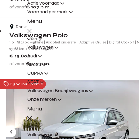
Actie voorraad
of vanaf
€ 107
p.m.
Voorraad per merk
Menu
Druten
Volkswagen Polo
Terug
1.0 TSI 95pk Highline | Adaptief onderstel | Adaptive Cruise | Digital Cockpit | 
Volkswagen
93.788 km
2020
J858BT
Audi
€ 15.800
of vanaf
€ 142
p.m.
Škoda
CUPRA
SEAT
€ 500 inruilpremie
Volkswagen Bedrijfswagens
Onze merken
Menu
Terug
Volkswagen