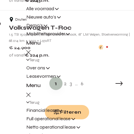
of vanaf
€ 224
p.m.
Terug
Alle voorraad
Nieuwe auto's
Druten
Demo's
Volkswagen T-Roc
Mobiliteitsprovider
1.5 TSI 150pk Sport | Afneembare Trekhaak, 18" LM Velgen, Stoelverwarming |
68.014 km
2021
L972RT
Menu
€ 24.900
0
of vanaf
€ 224
p.m.
Terug
Over ons
Leasevormen
1
2
3
...
6
Menu
Terug
Financial lease
Filteren
Full operational lease
Netto operational lease