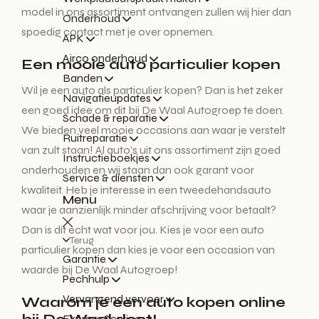
model in ons assortiment ontvangen zullen wij hier dan
Onderhoud
spoedig contact met je over opnemen.
APK
Airco onderhoud
Een mooie auto particulier kopen
Banden
Wil je een auto als particulier kopen? Dan is het zeker
Navigatieupdates
een goed idee om dit bij De Waal Autogroep te doen.
Schade & reparatie
We bieden veel mooie occasions aan waar je verstelt
Ruitreparatie
van zult staan! Al auto’s uit ons assortiment zijn goed
Instructieboekjes
onderhouden en wij staan dan ook garant voor
Service & diensten
kwaliteit. Heb je interesse in een tweedehandsauto
Menu
waar je aanzienlijk minder afschrijving voor betaalt?
Dan is dit echt wat voor jou. Kies je voor een auto
Terug
particulier kopen dan kies je voor een occasion van
Garantie
waarde bij De Waal Autogroep!
Pechhulp
Vervangend vervoer
Waarom je een auto kopen online
Express Service