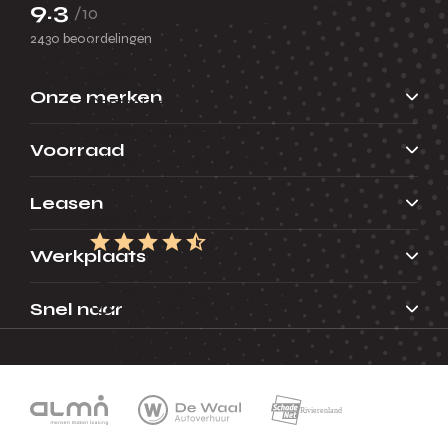
9.3
/10
2430 beoordelingen
Huren
Acties
Onze merken
Contact
Nieuws
Vacatures
Over ons
Voorraad
Erkend Duurzaam
Vestigingen
Bel ons
Leasen
Werkplaatsafspraak
Werkplaats
9.3
Snel naar