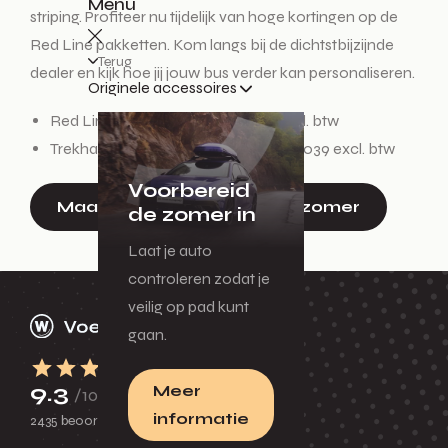
Menu
striping. Profiteer nu tijdelijk van hoge kortingen op de
Red Line pakketten. Kom langs bij de dichtstbijzijnde
Terug
dealer en kijk hoe jij jouw bus verder kan personaliseren.
Originele accessoires
Red Line Pakketten vanaf € 298 excl. btw
Trekhaak en fietsendrager vanaf € 1.039 excl. btw
Voorbereid
Maak je auto klaar voor de zomer
de zomer in
Laat je auto
controleren zodat je
veilig op pad kunt
gaan.
9.3
Meer
/10
informatie
2435 beoordelingen