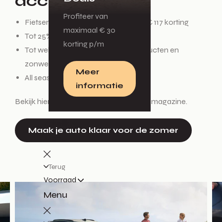
accessoires
Profiteer van
Fietsendrager vanaf € 400. Tot wel € 117 korting
maximaal € 30
Tot 25% korting op mattensets
korting p/m
Tot wel 25% korting op lifestyle producten en
zonwering
Meer
All season wielensets 3+1 gratis
informatie
Bekijk hier het Volkswagen accessoires magazine.
Zakelijk
Maak je auto klaar voor de zomer
Menu
Terug
Voorraad
Menu