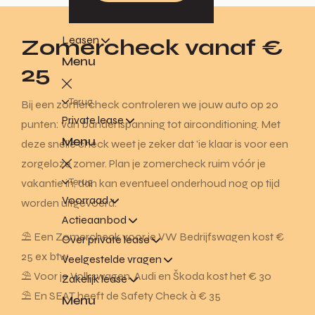
Leasen
Zomercheck vanaf €
Menu
25
Terug
Bij een zomercheck controleren we jouw auto op 20
Private lease
punten: van bandenspanning tot airconditioning. Met
Menu
deze snelle check weet je zeker dat 'ie klaar is voor een
zorgeloze zomer. Plan je zomercheck ruim vóór je
Terug
vakantie in, dan kan eventueel onderhoud nog op tijd
Voorraad
worden uitgevoerd.
Actieaanbod
⛱️ Een Zomercheck voor je VW Bedrijfswagen kost €
Over private lease
25 ex btw
Veelgestelde vragen
⛱️ Voor je Volkswagen, Audi en Škoda kost het € 30
Zakelijk lease
⛱️ En SEAT heeft de Safety Check à € 35
Menu