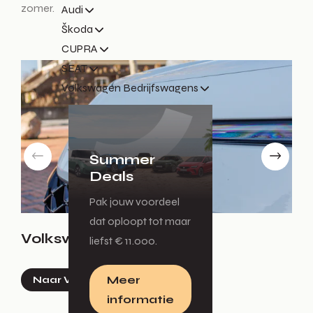
zomer.
Audi
Škoda
CUPRA
SEAT
Volkswagen Bedrijfswagens
Summer
Deals
Pak jouw voordeel
dat oploopt tot maar
Volkswagen
A
liefst € 11.000.
Meer
Naar Volkswagen
informatie