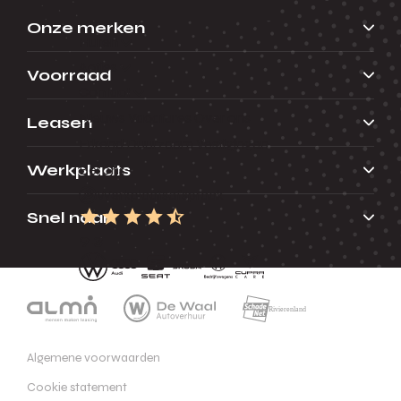
Onze merken
Huren
Acties
Voorraad
Contact
Nieuws
Vacatures
Over ons
Leasen
Erkend Duurzaam
Vestigingen
Werkplaats
Bel ons
Werkplaatsafspraak
Snel naar
9.3
Algemene voorwaarden
Cookie statement