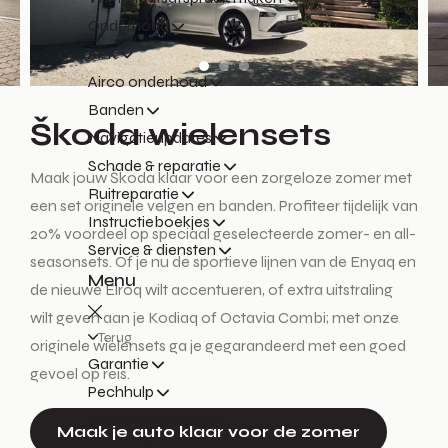
Onderhoud
APK
Airco onderhoud
Banden
Škoda wielensets
Navigatieupdates
Schade & reparatie
Maak jouw Škoda klaar voor een zorgeloze zomer met
Ruitreparatie
een set originele velgen en banden. Profiteer tijdelijk van
Instructieboekjes
20% voordeel op speciaal geselecteerde zomer- en all-
Service & diensten
seasonsets. Of je nu de sportieve lijnen van de Enyaq en
Menu
de nieuwe Elroq wilt accentueren, of extra uitstraling
wilt geven aan je Kodiaq of Octavia Combi; met onze
Terug
originele wielensets ga je gegarandeerd met een goed
Garantie
gevoel op reis.
Pechhulp
Vervangend vervoer
Maak je auto klaar voor de zomer
Express Service