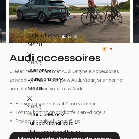
Terug
Alle voorraad
Nieuwe auto's
Demo's
Mobiliteitsprovider
Menu
0
Audi accessoires
Terug
Over ons
Creëer meer ruimte met Audi Originele Accessoires,
Leasevormen
speciaal gemaakt voor jouw Audi. Vraag ons naar het
Menu
complete aanbod voor jouw Audi.
Fietsendrager met wel € 100 voordeel
Terug
Tot 15% korting op dakkoffers en -dragers
Financial lease
Protection pakket vanaf € 199
Full operational lease
Netto operational lease
Maak je auto klaar voor de zomer