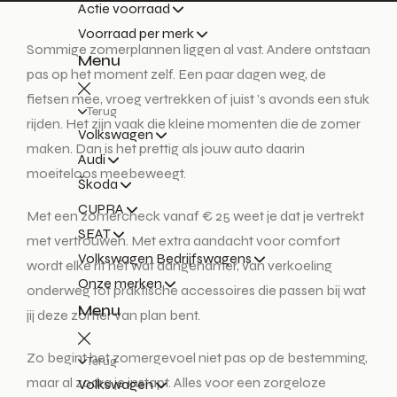
Actie voorraad
Voorraad per merk
Sommige zomerplannen liggen al vast. Andere ontstaan
Menu
pas op het moment zelf. Een paar dagen weg, de
fietsen mee, vroeg vertrekken of juist ’s avonds een stuk
Terug
rijden. Het zijn vaak die kleine momenten die de zomer
Volkswagen
maken. Dan is het prettig als jouw auto daarin
Audi
moeiteloos meebeweegt.
Škoda
CUPRA
Met een zomercheck vanaf € 25 weet je dat je vertrekt
SEAT
met vertrouwen. Met extra aandacht voor comfort
Volkswagen Bedrijfswagens
wordt elke rit nét wat aangenamer, van verkoeling
Onze merken
onderweg tot praktische accessoires die passen bij wat
Menu
jij deze zomer van plan bent.
Zo begint het zomergevoel niet pas op de bestemming,
Terug
maar al zodra je instapt. Alles voor een zorgeloze
Volkswagen