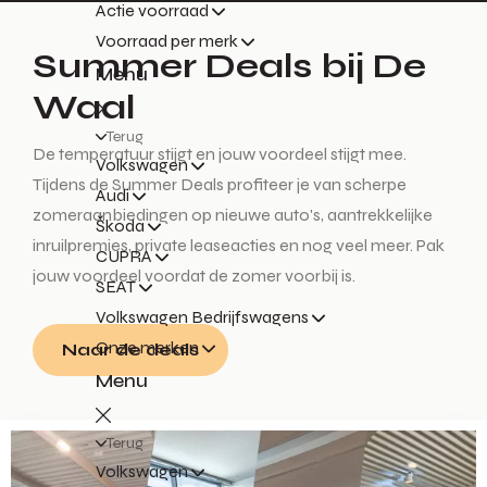
Actie voorraad
Voorraad per merk
Summer Deals bij De
Menu
Waal
Terug
De temperatuur stijgt en jouw voordeel stijgt mee.
Volkswagen
Tijdens de Summer Deals profiteer je van scherpe
Audi
zomeraanbiedingen op nieuwe auto's, aantrekkelijke
Škoda
inruilpremies, private leaseacties en nog veel meer. Pak
CUPRA
jouw voordeel voordat de zomer voorbij is.
SEAT
Volkswagen Bedrijfswagens
Onze merken
Naar de deals
Menu
Terug
Volkswagen