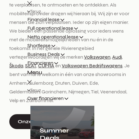
te verplaatsen, te ontmoeten en te ontdekken. Als
Terug
mobiliteitsprovider dragen wij hieraan bij. Wij zijn er voor
Financial lease
mensen die zich verplaatsen. Ieder op zijn eigen manier.
Full operational lease
We bieden een passende oplossing voor ieders wens
Netto operational lease
met de mobiliteitsmogelijkheden van nu én in de
Shortlease
toekomst. In het gehele Rivierengebied
Business Deals
vertegenwoordigen wij de merken
Volkswagen
,
Audi
,
Financieren
Škoda
,
SEAT
,
CUPRA
en
Volkswagen Bedrijfswagens
. Je
Menu
bent van harte welkom in één van onze showrooms in
Arnhem, Culemborg, Druten, Duiven, Ede,
Terug
Geldermalsen, Gorinchem, Nijmegen, Tiel, Veenendaal,
Over financieren
Velp en Zaltbommel.
Onze vestigingen
Summer
Deals