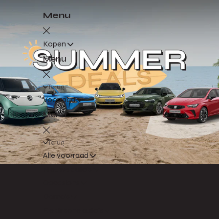
Menu
Kopen
Menu
Terug
Voorraad
Menu
Terug
Alle voorraad
Nieuwe auto's
Occasions
Demo's
Elektrische auto's