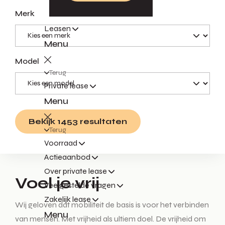
Merk
Leasen
Menu
Model
Terug
Private lease
Menu
Bekijk 1453 resultaten
Terug
Voorraad
Actieaanbod
Over private lease
Voel je vrij
Veelgestelde vragen
Zakelijk lease
Wij geloven dat mobiliteit de basis is voor het verbinden
Menu
van mensen. Met vrijheid als ultiem doel. De vrijheid om