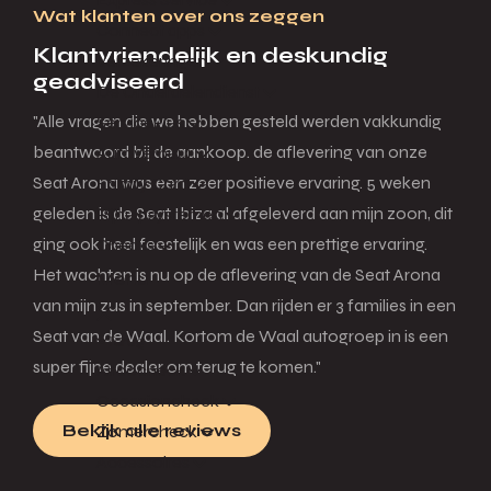
Wat klanten over ons zeggen
Connect apps
Klantvriendelijk en deskundig
Verzekeringen
geadviseerd
De Onderdelendienst
"Alle vragen die we hebben gesteld werden vakkundig
ServicePlus
beantwoord bij de aankoop. de aflevering van onze
Autoverhuur
Seat Arona was een zeer positieve ervaring. 5 weken
Family Card
geleden is de Seat Ibiza al afgeleverd aan mijn zoon, dit
Rijhulpsystemen
ging ook heel feestelijk en was een prettige ervaring.
Checks
Het wachten is nu op de aflevering van de Seat Arona
Menu
van mijn zus in september. Dan rijden er 3 families in een
Seat van de Waal. Kortom de Waal autogroep in is een
Terug
super fijne dealer om terug te komen."
Aircocheck
Occasioncheck
Bekijk alle reviews
Zomercheck
Accessoires