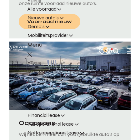
Terug
onze ruime voorraad nieuwe auto's.
Alle voorraad
Nieuwe auto's
Voorraad nieuw
Demo's
Mobiliteitsprovider
Menu
0
Terug
Over ons
Leasevormen
Menu
Terug
Financial lease
Occasions
Full operational lease
Netto operational lease
Wij hebben meer dan 900 gebruikte auto's op