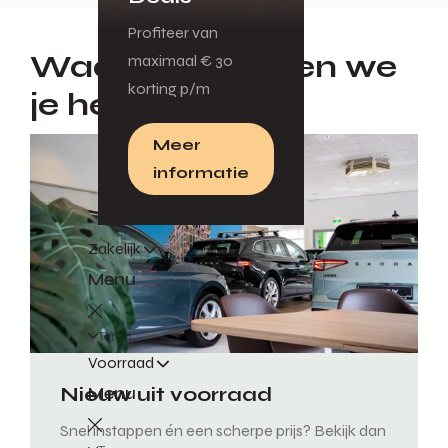
Profiteer van
Waarmee mogen we
maximaal € 30
korting p/m
je helpen?
Meer
informatie
Zakelijk
Menu
Terug
Voorraad
Menu
Nieuw uit voorraad
Snel instappen én een scherpe prijs? Bekijk dan