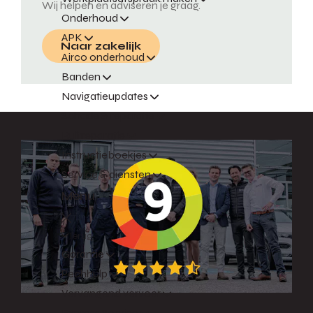
Wij helpen en adviseren je graag.
Onderhoud
APK
Naar zakelijk
Airco onderhoud
Banden
Navigatieupdates
Schade & reparatie
Ruitreparatie
Instructieboekjes
Service & diensten
Menu
Terug
Garantie
Pechhulp
Vervangend vervoer
Express Service