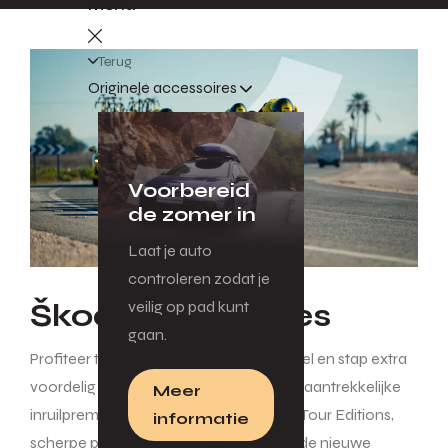
Menu
Terug
Originele accessoires
Voorbereid
de zomer in
Laat je auto
controleren zodat je
Škoda Touracties
veilig op pad kunt
gaan.
Profiteer tijdelijk van Škoda Tourvoordeel en stap extra
voordelig in een nieuwe Škoda. Ontdek aantrekkelijke
Meer
inruilpremies tot € 4.000, rijk uitgeruste Tour Editions,
informatie
scherpe private leaseaanbiedingen én de nieuwe