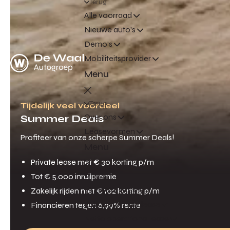
Terug
Alle voorraad
Nieuwe auto's
Demo's
Mobiliteitsprovider
Menu
Terug
Tijdelijk veel voordeel
Over ons
Summer Deals
Leasevormen
Profiteer van onze scherpe Summer Deals!
Menu
Private lease met € 30 korting p/m
Tot € 5.000 inruilpremie
Terug
Financial lease
Zakelijk rijden met € 102 korting p/m
Full operational lease
Financieren tegen 6,99% rente
Netto operational lease