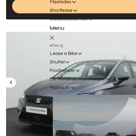
Fleetsales
Shortlease
Mobiliteitsvormen
Menu
Terug
Lease a Bike
Shuttel
Poolbeheer
De mobiliteit voor morgen
Huurauto