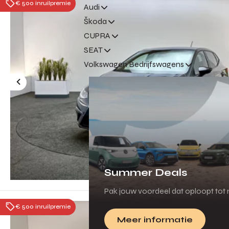
€ 500 inruilpremie
Audi
Škoda
CUPRA
SEAT
Volkswagen Bedrijfswagens
Summer Deals
Pak jouw voordeel dat oploopt tot m
€ 500 inruilpremie
Meer informatie