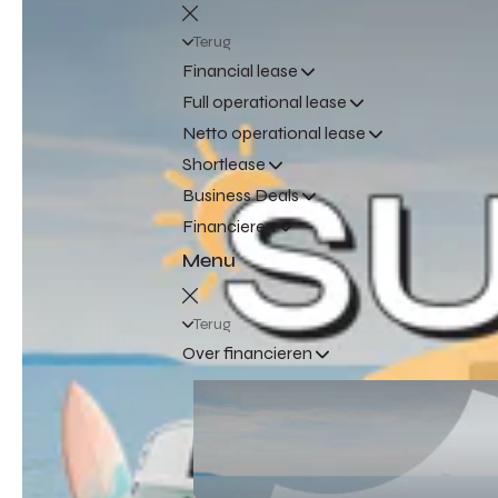
Terug
Financial lease
Full operational lease
Netto operational lease
Shortlease
Business Deals
Financieren
Menu
Terug
Over financieren