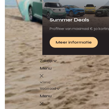
Summer Deals
Profiteer van maximaal € 30 korti
Meer informatie
Zakelijk
Menu
Terug
Voorraad
Menu