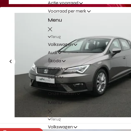
Actie voorraad
Voorraad per merk
Menu
Terug
Volkswagen
Audi
Škoda
CUPRA
SEAT
Volkswagen Bedrijfswagens
Onze merken
Menu
Terug
Volkswagen