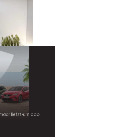
aar liefst € 11.000.