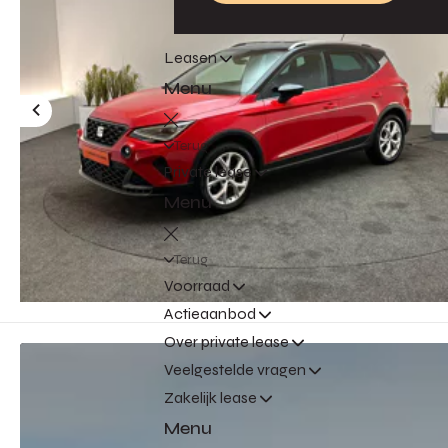
Leasen
Menu
Terug
Private lease
Menu
Terug
Voorraad
Actieaanbod
Over private lease
Veelgestelde vragen
Zakelijk lease
Menu