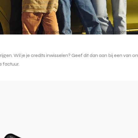
 spaarprogramma. Voor iedere euro die je in onze werkplaats best
krijgen. Wil je je credits inwisselen? Geef dit dan aan bij een v
 factuur.