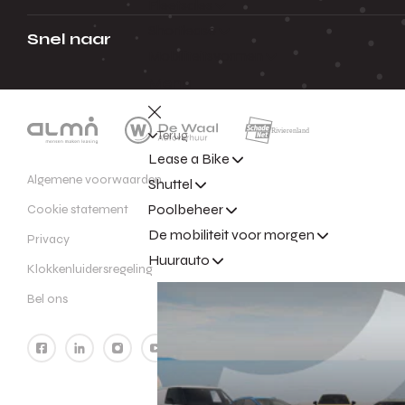
Fleetsales
Shortlease
Snel naar
Mobiliteitsvormen
Menu
Terug
Lease a Bike
Algemene voorwaarden
Shuttel
Poolbeheer
Cookie statement
De mobiliteit voor morgen
Privacy
Huurauto
Klokkenluidersregeling
Bel ons