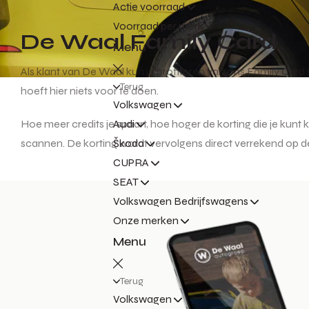
Actie voorraad
Voorraad per merk
De Waal Family Card
Menu
Als klant van De Waal kun je profiteren van ons Family Card
Terug
hoeft hier niets voor te doen.
Volkswagen
Hoe meer credits je spaart, hoe hoger de korting die je kunt 
Audi
scannen. De korting wordt vervolgens direct verrekend op de
Škoda
CUPRA
SEAT
Volkswagen Bedrijfswagens
Onze merken
Menu
Terug
Volkswagen