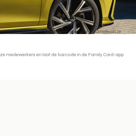
eedt ontvang je credits. Dit gaat helemaal automatisch; je
an onze medewerkers en laat de barcode in de Family Card-app