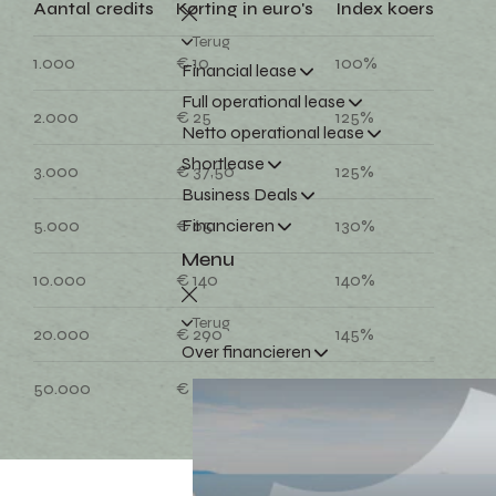
Aantal credits
Korting in euro's
Index koers
Terug
1.000
€ 10
100%
Financial lease
Full operational lease
2.000
€ 25
125%
Netto operational lease
Shortlease
3.000
€ 37,50
125%
Business Deals
5.000
€ 65
130%
Financieren
Menu
10.000
€ 140
140%
Terug
20.000
€ 290
145%
Over financieren
50.000
€ 750
150%