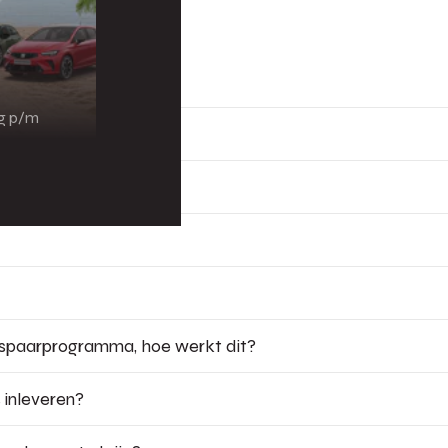
ng p/m
 spaarprogramma, hoe werkt dit?
 inleveren?