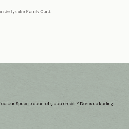
an de fysieke Family Card.
factuur. Spaar je door tot 5.000 credits? Dan is de korting