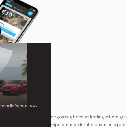
aar liefst € 11.000.
je credit-saldo. Je ziet in één oogopslag hoeveel korting je hebt
ook gebruiken om je persoonlijke barcode te laten scannen bij e