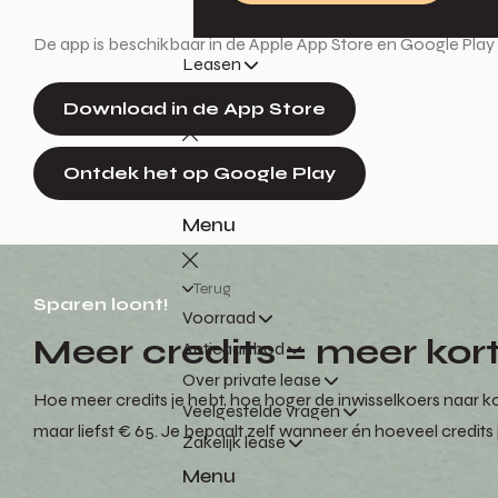
De app is beschikbaar in de Apple App Store en Google Play St
Leasen
Menu
Download in de App Store
Terug
Ontdek het op Google Play
Private lease
Menu
Terug
Sparen loont!
Voorraad
Meer credits = meer kor
Actieaanbod
Over private lease
Hoe meer credits je hebt, hoe hoger de inwisselkoers naar kort
Veelgestelde vragen
maar liefst € 65. Je bepaalt zelf wanneer én hoeveel credits j
Zakelijk lease
Menu