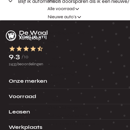
Blijf ik automatisch doorsparen als ik een nieuwe
Terug
Alle voorraad
Nieuwe auto's
Demo's
Mobiliteitsprovider
Menu
9.3
/10
Terug
2433 beoordelingen
Over ons
Leasevormen
Onze merken
Menu
Voorraad
Terug
Financial lease
Leasen
Full operational lease
Netto operational lease
Werkplaats