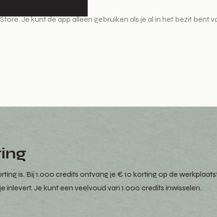
ore. Je kunt de app alleen gebruiken als je al in het bezit bent v
ting
ing is. Bij 1.000 credits ontvang je € 10 korting op de werkplaats
e inlevert. Je kunt een veelvoud van 1.000 credits inwisselen.