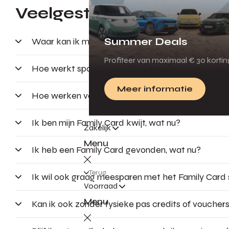
Veelgestelde vragen
Summer Deals
Waar kan ik mijn punten inzien?
Profiteer van maximaal € 30 korti
Hoe werkt sparen en verzilveren?
Meer informatie
Hoe werken vouchers?
Ik ben mijn Family Card kwijt, wat nu?
Zakelijk
Menu
Ik heb een Family Card gevonden, wat nu?
Terug
Ik wil ook graag meesparen met het Family Card
Voorraad
Menu
Kan ik ook zonder fysieke pas credits of vouchers