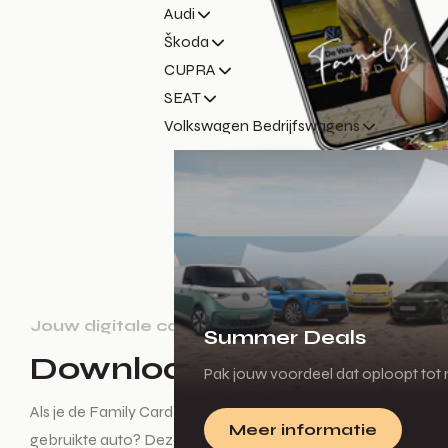
Audi
Škoda
CUPRA
SEAT
Volkswagen Bedrijfswagens
Jouw digitale card
Summer Deals
Download de app
Pak jouw voordeel dat oploopt tot m
Als je de Family Card app download, heb je altijd inzicht in 
Meer informatie
gebruikte auto? Deze vind je ook in de app. De app kun je 