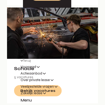
Leasen
Menu
Terug
Private lease
Menu
Terug
Voorraad
Schade
Actieaanbod
5 vacatures
Over private lease
Veelgestelde vragen
Bekijk vacatures
Zakelijk lease
Menu