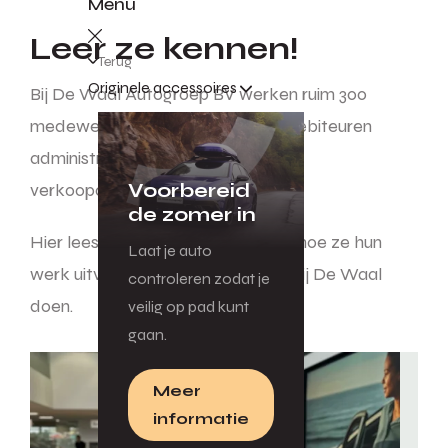
Menu
Leer ze kennen!
Terug
Originele accessoires
Bij De Waal Autogroep BV werken ruim 300
medewerkers. Van medewerker debiteuren
administratie, leerling monteur, tot
Voorbereid
verkoopadviseurs en marketeers.
de zomer in
Hier lees je wat hun werk inhoudt, hoe ze hun
Laat je auto
werk uitvoeren en waarom ze dit bij De Waal
controleren zodat je
doen.
veilig op pad kunt
gaan.
Meer
informatie