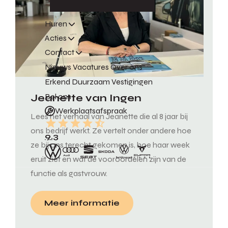
Huren
Acties
Contact
Nieuws
Vacatures
Over ons
Erkend Duurzaam
Vestigingen
Jeanette van Ingen
Bel ons
Werkplaatsafspraak
Lees het verhaal van Jeanette die al 8 jaar bij
ons bedrijf werkt. Ze vertelt onder andere hoe
9.3
ze bij ons terecht gekomen is, hoe haar week
eruit ziet en wat de vooroordelen zijn van de
functie als gastvrouw.
Meer informatie