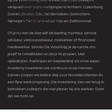
Connect apps
verspreid over onze vestigingen in Arnhem, Culemborg,
Verzekeringen
Duiven, Druten, Ede, Geldermalsen, Gorinchem,
De Onderdelendienst
Nijmegen, Tiel, Veenendaal, Velp en Zaltbommel.
ServicePlus
Of je nu aan de slag wilt als leerling monteur, service
Autoverhuur
adviseur, verkoopadviseur, marketeer of financieel
Family Card
medewerker: binnen De Waal krijg je de ruimte om
Rijhulpsystemen
jezelf te ontwikkelen en door te groeien. Met
Checks
opleidingen, trainingen en begeleiding via onze eigen
Menu
Academy investeren we continu in onze mensen.
Samen zorgen we iedere dag voor tevreden klanten én
Terug
een fijne werkomgeving. Die investering zien we terug in
Aircocheck
betrokken collega's die met plezier bij ons werken. Daar
Occasioncheck
zijn we trots op.
Zomercheck
Accessoires