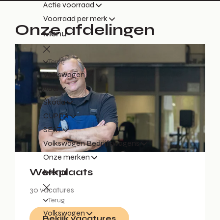
Actie voorraad
Voorraad per merk
Onze afdelingen
Menu
Terug
Volkswagen
Audi
Škoda
CUPRA
SEAT
Volkswagen Bedrijfswagens
Onze merken
Werkplaats
Menu
30 vacatures
Terug
Volkswagen
Bekijk vacatures