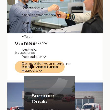
Fleetsales
Shortlease
Mobiliteitsvormen
Menu
Terug
Lease a Bike
Verhuur
Shuttel
6 vacatures
Poolbeheer
De mobiliteit voor morgen
Bekijk vacatures
Huurauto
Summer
Deals