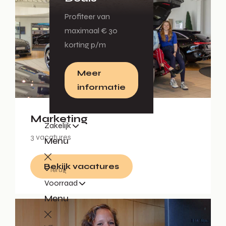
Profiteer van
maximaal € 30
korting p/m
Meer
informatie
Marketing
Zakelijk
3 vacatures
Menu
Bekijk vacatures
Terug
Voorraad
Menu