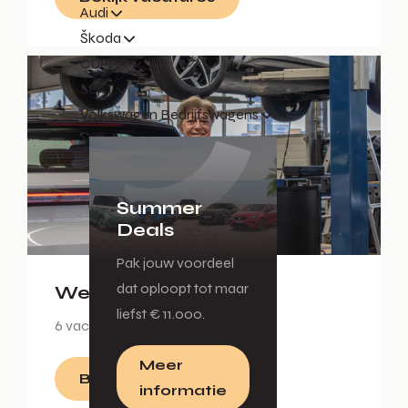
Audi
Škoda
CUPRA
SEAT
Volkswagen Bedrijfswagens
Summer
Deals
Pak jouw voordeel
dat oploopt tot maar
Werkplaatsreceptie
liefst € 11.000.
6 vacatures
Meer
Bekijk vacatures
informatie