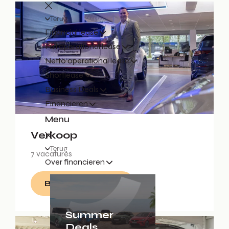
Terug
Financial lease
Full operational lease
Netto operational lease
Shortlease
Business Deals
Financieren
Menu
Verkoop
Terug
7 vacatures
Over financieren
Bekijk vacatures
Summer
Deals