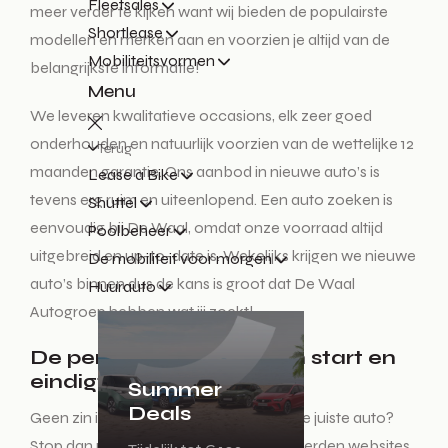
Fleetsales
meer verder te kijken want wij bieden de populairste
Shortlease
modellen en merken aan en voorzien je altijd van de
Mobiliteitsvormen
belangrijkste informatie!
Menu
We leveren kwalitatieve occasions, elk zeer goed
onderhouden en natuurlijk voorzien van de wettelijke 12
Terug
maanden garantie. Ons aanbod in nieuwe auto’s is
Lease a Bike
tevens erg ruim en uiteenlopend. Een auto zoeken is
Shuttel
eenvoudig bij De Waal, omdat onze voorraad altijd
Poolbeheer
uitgebreid en up-to-date is. Wekelijks krijgen we nieuwe
De mobiliteit voor morgen
auto’s binnen dus de kans is groot dat De Waal
Huurauto
Autogroep hebben wat jij zoekt!
De perfecte auto zoeken start en
eindigt hier!
Summer
Deals
Geen zin in een lange zoektocht naar de juiste auto?
Stop dan met het auto zoeken op honderden websites