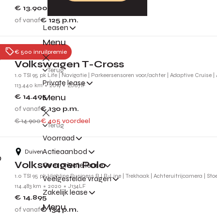
€ 13.900
of vanaf
€ 125
p.m.
Leasen
Menu
Nijmegen
€ 500 inruilpremie
Volkswagen T-Cross
Terug
1.0 TSI 95 pk Life | Navigatie | Parkeersensoren voor/achter | Adaptive Cruise |
Private lease
113.440 km
2019
ZJ071F
Menu
€ 14.495
of vanaf
€ 130
p.m.
€ 14.900
€ 405 voordeel
Terug
Voorraad
Actieaanbod
Duiven
Volkswagen Polo
Over private lease
1.0 TSI 95 pk Highline Business R l R-Line | Trekhaak | Achteruitrijcamera | St
Veelgestelde vragen
114.483 km
2020
J134LF
Zakelijk lease
€ 14.895
Menu
of vanaf
€ 134
p.m.