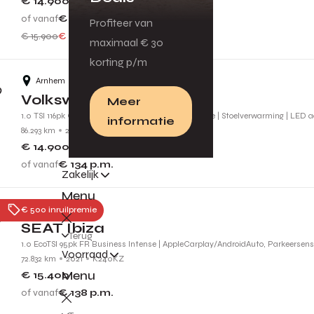
€ 14.900
of vanaf
€ 134
p.m.
Profiteer van
€ 15.900
€ 1.000 voordeel
maximaal € 30
korting p/m
Arnhem
Volkswagen Golf
Meer
1.0 TSI 116pk Comfortline Business | Adaptive Cruise | Stoelverwarming | LED 
informatie
86.293 km
2019
G437FJ
€ 14.900
of vanaf
€ 134
p.m.
Zakelijk
Menu
Tiel
€ 500 inruilpremie
SEAT Ibiza
Terug
1.0 EcoTSI 95pk FR Business Intense | AppleCarplay/AndroidAuto, Parkeersenso
Voorraad
72.832 km
2021
K240KZ
Menu
€ 15.400
of vanaf
€ 138
p.m.