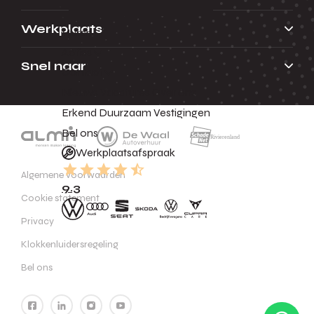
Werkplaats
Huren
Acties
Snel naar
Contact
Nieuws
Vacatures
Over ons
Erkend Duurzaam
Vestigingen
Bel ons
Werkplaatsafspraak
Algemene voorwaarden
9.3
Cookie statement
Privacy
Klokkenluidersregeling
Bel ons