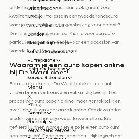
onderhouden en wij staan dan ook garant voor
Onderhoud
kwaliteit. Heb je interesse in een tweedehandsauto
APK
waar je aanzienlijk minder afschrijving voor betaalt?
Airco onderhoud
Dan is dit echt wat voor jou. Kies je voor een auto
Banden
particulier kopen dan kies je voor een occasion van
Navigatieupdates
waarde bij De Waal Autogroep!
Schade & reparatie
Ruitreparatie
Waarom je een auto kopen online
Instructieboekjes
bij De Waal doet!
Service & diensten
Een auto zoeken bij De Waal, betekent een auto
Menu
vinden bij een vertrouwd en vakkundig bedrijf. Het
proces van auto kopen online, moet gemakkelijk en
Terug
overzichtelijk zijn voor onze klanten. Om deze reden
Garantie
bieden wij een handige website waar alle auto’s
Pechhulp
gefilterd kunnen worden en je zo je eigen auto kunt
Vervangend vervoer
‘samenstellen’. Daarnaast is het natuurlijk logisch dat
Express Service