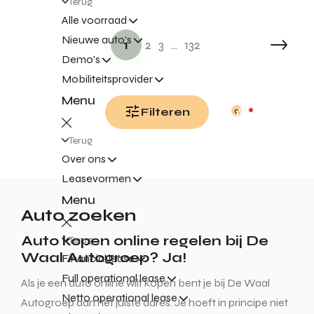
Terug
Alle voorraad
Nieuwe auto's
1
2
3
...
132
Demo's
Mobiliteitsprovider
Menu
Filteren
0
Terug
Over ons
Leasevormen
Menu
Auto zoeken
Auto kopen online regelen bij De
Terug
Waal Autogroep? Ja!
Financial lease
Full operational lease
Als je een auto online wilt kopen bent je bij De Waal
Netto operational lease
Autogroep aan het juiste adres. Je hoeft in principe niet