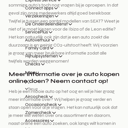
sommige auto’s toch nog vragen bij je oproepen. In dat
Connect apps
geval zijn onze medewerkers altijd goed bereikbaar.
Verzekeringen
Twijfel je tussen een aantal modellen van SEAT? Weet je
De Onderdelendienst
niet of je moet kiezen voor de Ibiza of de Leon editie?
ServicePlus
Het kan natuurlijk ook zijn dat je een auto zoekt die
Autoverhuur
duurzaam is en weinig CO2-uitstoot heeft. Wij voorzien
Family Card
je graag van meer bruikbare informatie zodat alle
Rijhulpsystemen
twijfels worden weggenomen!
Checks
Menu
Meer informatie over je auto kopen
online doen? Neem contact op!
Terug
Heb je een mooie auto op het oog en wil je hier graag
Aircocheck
meer informatie over? Wij helpen je graag verder en
Occasioncheck
staan open voor al je vragen. Het kan natuurlijk ook dat
Zomercheck
je meer wilt weten over ons assortiment en daarom,
Accessoires
naast online een auto zoeken, ook langs wilt komen in