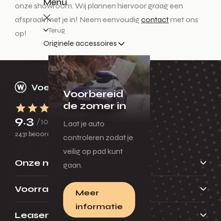
Menu
onze showroom. Wij plannen hiervoor graag een
afspraak met je in! Neem eenvoudig
contact
met ons
Terug
op!
Originele accessoires
Voorbereid
de zomer in
9.3
/10
Laat je auto
2431 beoordelingen
controleren zodat je
veilig op pad kunt
Onze merken
gaan.
Voorraad
Meer
informatie
Leasen