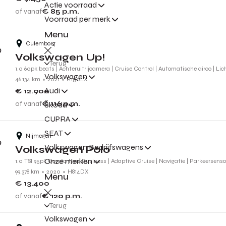
Actie voorraad
of vanaf
€ 85
p.m.
Voorraad per merk
Menu
Culemborg
Volkswagen Up!
Terug
1.0 60pk beats | Achteruitrijcamera | Cruise Control | Automatische airco | Li
Volkswagen
46.134 km
2021
R150LX
Audi
€ 12.900
of vanaf
€ 116
p.m.
Škoda
CUPRA
SEAT
Nijmegen
Volkswagen Bedrijfswagens
Volkswagen Polo
Onze merken
1.0 TSI 95pk Comfortline Business | Adaptive Cruise | Navigatie | Parkeersens
99.378 km
2020
H814DX
Menu
€ 13.400
of vanaf
€ 120
p.m.
Terug
Volkswagen