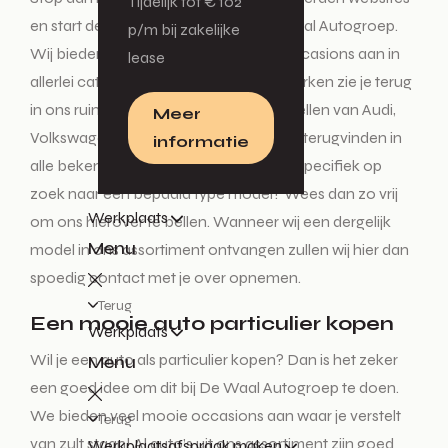
Tijdelijk tot € 102
en start deze tocht enkel nog bij De Waal Autogroep.
p/m bij zakelijke
Wij bieden diverse nieuwe auto’s en occasions aan in
lease
allerlei categorieën. Alle vertrouwde merken zie je terug
in ons ruime aanbod. De mooiste modellen van Audi,
Meer
Volkswagen, Škoda en SEAT kun je hier terugvinden in
informatie
alle bekende uitvoeringen. Ben je heel specifiek op
zoek naar een bepaald type model? Wees dan zo vrij
Werkplaats
om ons hierover te bellen. Wanneer wij een dergelijk
Menu
model in ons assortiment ontvangen zullen wij hier dan
spoedig contact met je over opnemen.
Terug
Een mooie auto particulier kopen
Werkplaats
Wil je een auto als particulier kopen? Dan is het zeker
Menu
een goed idee om dit bij De Waal Autogroep te doen.
We bieden veel mooie occasions aan waar je verstelt
Terug
van zult staan! Al auto’s uit ons assortiment zijn goed
Werkplaatsafspraak maken