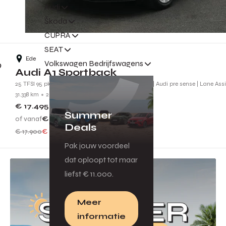
Audi
Škoda
CUPRA
SEAT
Ede
Volkswagen Bedrijfswagens
Audi A1 Sportback
25 TFSI 95 pk Attraction | Carplay | Virtual Cockpit | Audi pre sense | Lane Ass
31.338 km
2019
G502RX
€ 17.495
Summer
of vanaf
€ 157
p.m.
Deals
€ 17.900
€ 405 voordeel
Pak jouw voordeel
dat oploopt tot maar
liefst € 11.000.
Meer
informatie