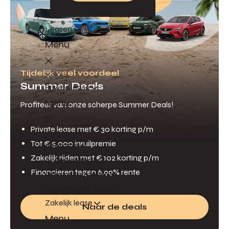
Leasen
Menu
Tijdelijk veel voordeel
Terug
Summer Deals
Private lease
Menu
Profiteer van onze scherpe Summer Deals!
Private lease met € 30 korting p/m
Terug
Tot € 5.000 inruilpremie
Voorraad
Zakelijk rijden met € 102 korting p/m
Actieaanbod
Financieren tegen 6,99% rente
Over private lease
Veelgestelde vragen
Zakelijk lease
Naar de deals
Menu