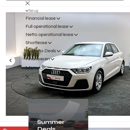
Terug
Financial lease
Full operational lease
Netto operational lease
Shortlease
Business Deals
Financieren
Menu
Terug
Over financieren
Summer
Deals