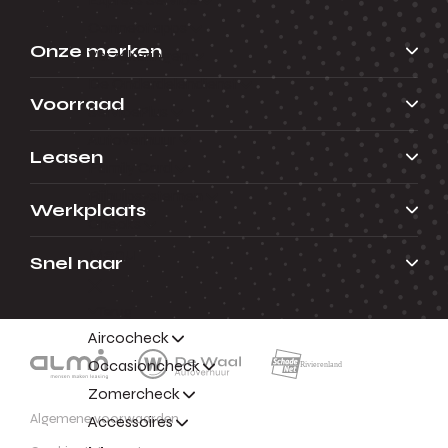
Connect apps
Onze merken
Verzekeringen
De Onderdelendienst
Voorraad
ServicePlus
Autoverhuur
Leasen
Family Card
Rijhulpsystemen
Werkplaats
Checks
Menu
Snel naar
Terug
Aircocheck
Occasioncheck
Zomercheck
Algemene voorwaarden
Accessoires