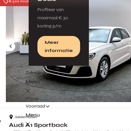
€ 500 inruilpremie
Profiteer van
maximaal € 30
korting p/m
Meer
informatie
Zakelijk
Menu
Terug
Voorraad
Menu
Geldermalsen
Audi A1 Sportback