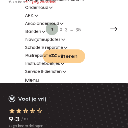
€ 20.800
€ 1.305 voordeel
Onderhoud
APK
Airco onderhoud
1
2
3
...
35
Banden
Navigatieupdates
Schade & reparatie
Ruitreparatie
Filteren
Instructieboekjes
Service & diensten
Menu
Terug
Garantie
Pechhulp
9.3
/10
Vervangend vervoer
2430 beoordelingen
Express Service