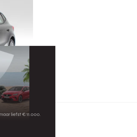
aar liefst € 11.000.