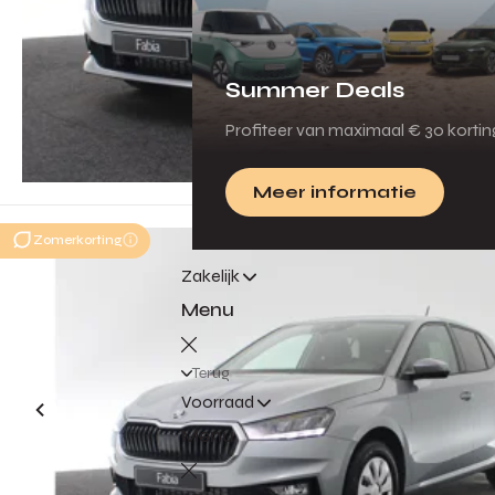
Summer Deals
Profiteer van maximaal € 30 korti
Meer informatie
Zomerkorting
Zakelijk
Menu
Terug
Voorraad
Menu