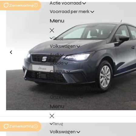
Actie voorraad
Zomerkorting
Voorraad per merk
Menu
Terug
Volkswagen
Audi
Škoda
CUPRA
SEAT
Volkswagen Bedrijfswagens
Onze merken
Menu
Terug
Zomerkorting
Volkswagen