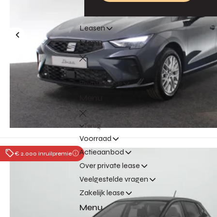
Leasen
Menu
Terug
Private lease
Menu
Terug
Voorraad
Actieaanbod
€ 2.000 inruilpremie
Over private lease
Veelgestelde vragen
Zakelijk lease
Menu