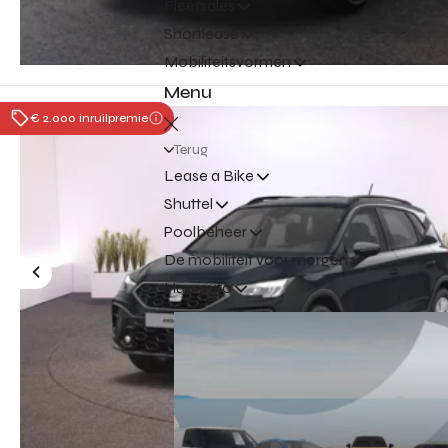
Fleetsales
Shortlease
Mobiliteitsvormen
Menu
€ 2.000 inruilpremie
Terug
Lease a Bike
Shuttel
Poolbeheer
De mobiliteit voor morgen
Huurauto