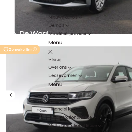
Terug
Alle voorraad
Nieuwe auto's
Demo's
Mobiliteitsprovider
Menu
Zomerkorting
Terug
Over ons
Leasevormen
Menu
Terug
Financial lease
Full operational lease
Netto operational lease