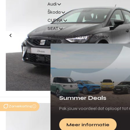
Audi
Škoda
CUPRA
SEAT
Volkswagen Bedrijfswagens
Summer Deals
Zomerkorting
Pak jouw voordeel dat oploopt tot m
Meer informatie