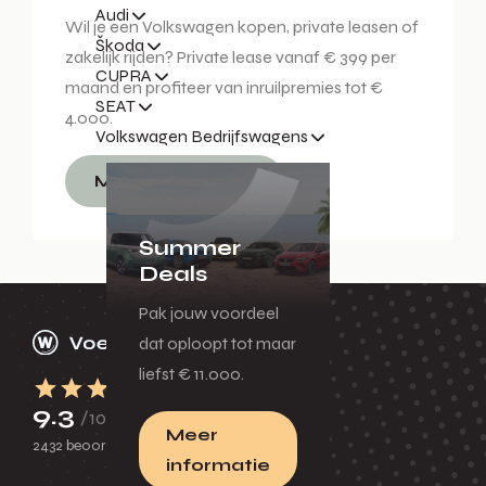
Audi
Wil je een Volkswagen kopen, private leasen of
Škoda
zakelijk rijden? Private lease vanaf € 399 per
CUPRA
maand en profiteer van inruilpremies tot €
SEAT
4.000.
Volkswagen Bedrijfswagens
Meer informatie
Summer
Deals
Pak jouw voordeel
dat oploopt tot maar
liefst € 11.000.
9.3
/10
Meer
2432 beoordelingen
informatie