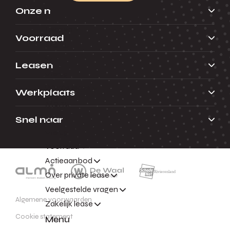
Onze merken
Leasen
Voorraad
Menu
Leasen
Terug
Private lease
Werkplaats
Menu
Snel naar
Terug
Voorraad
Actieaanbod
Over private lease
Veelgestelde vragen
Algemene voorwaarden
Zakelijk lease
Cookie statement
Menu