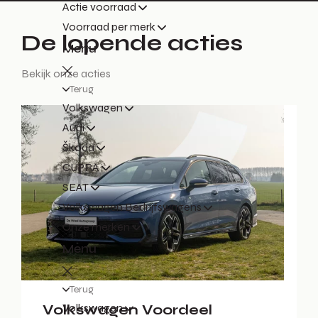
Actie voorraad
Voorraad per merk
De lopende acties
Menu
Bekijk onze acties
Terug
Volkswagen
Audi
Škoda
CUPRA
SEAT
Volkswagen Bedrijfswagens
Onze merken
Menu
Terug
Volkswagen Voordeel
Volkswagen