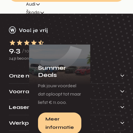
Audi
Škoda
CUPRA
SEAT
Volkswagen Bedrijfswagens
9.3
/10
2431 beoordelingen
Summer
Deals
Onze merken
Pak jouw voordeel
Voorraad
dat oploopt tot maar
liefst € 11.000.
Leasen
Meer
Werkplaats
informatie