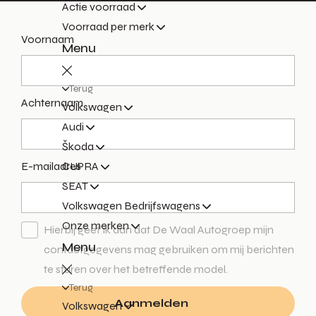
Actie voorraad
Voorraad per merk
Voornaam
Menu
Terug
Achternaam
Volkswagen
Audi
Škoda
E-mailadres
CUPRA
SEAT
Volkswagen Bedrijfswagens
Onze merken
Hierbij geef ik aan dat De Waal Autogroep mijn
Menu
contactgegevens mag gebruiken om mij berichten
te sturen over het betreffende model.
Terug
Aanmelden
Volkswagen