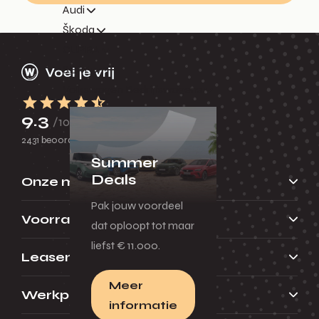
Audi
Škoda
CUPRA
SEAT
Volkswagen Bedrijfswagens
9.3
/10
2431 beoordelingen
Summer
Deals
Onze merken
Pak jouw voordeel
Voorraad
dat oploopt tot maar
liefst € 11.000.
Leasen
Meer
Werkplaats
informatie