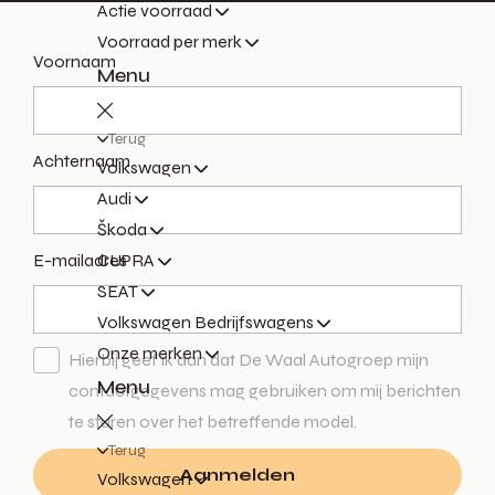
Actie voorraad
Voorraad per merk
Voornaam
Menu
Terug
Achternaam
Volkswagen
Audi
Škoda
E-mailadres
CUPRA
SEAT
Volkswagen Bedrijfswagens
Onze merken
Hierbij geef ik aan dat De Waal Autogroep mijn
Menu
contactgegevens mag gebruiken om mij berichten
te sturen over het betreffende model.
Terug
Aanmelden
Volkswagen