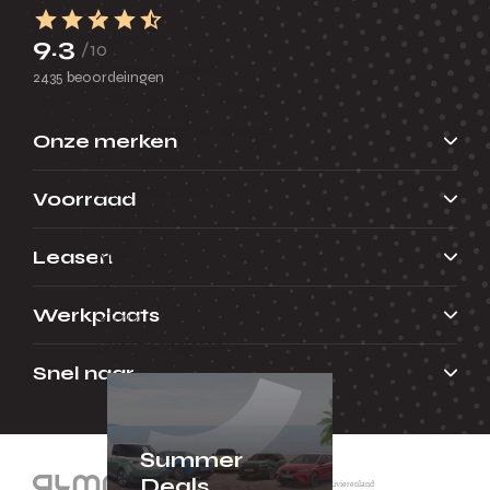
Terug
9.3
/10
Financial lease
2435 beoordelingen
Full operational lease
Netto operational lease
Onze merken
Shortlease
Business Deals
Voorraad
Financieren
Menu
Leasen
Werkplaats
Terug
Over financieren
Snel naar
Summer
Deals