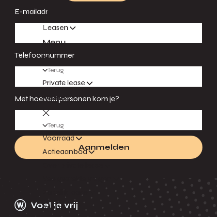
E-mailadres
Leasen
Menu
Telefoonnummer
Terug
Private lease
Menu
Met hoeveel personen kom je?
Terug
Voorraad
Aanmelden
Actieaanbod
Over private lease
Veelgestelde vragen
Zakelijk lease
Menu