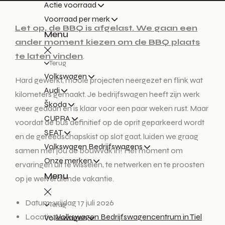
Actie voorraad
Voorraad per merk
Let op, de BBQ is afgelast. We gaan een
Menu
ander moment kiezen om de BBQ plaats
te laten vinden
.
Terug
Volkswagen
Hard gewerkt, mooie projecten neergezet en flink wat
Audi
kilometers gemaakt. Je bedrijfswagen heeft zijn werk
Škoda
weer gedaan en is klaar voor een paar weken rust. Maar
CUPRA
voordat de bus definitief op de oprit geparkeerd wordt
SEAT
en de gereedschapskist op slot gaat, luiden we graag
Volkswagen Bedrijfswagens
samen met jou de bouwvak in! Hét moment om
Onze merken
ervaringen uit te wisselen, te netwerken en te proosten
Menu
op je welverdiende vakantie.
Datum: vrijdag 17 juli 2026
Terug
Locatie:
Volkswagen Bedrijfswagencentrum in Tiel
Volkswagen