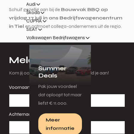
Audi
Schuif gezellig aan bij de
Bouwvak BBQ op
Škoda
vrijdag 17 juli in ons Bedrijfswagencentrum
CUPRA
in Tiel
en ontmoet collega-ondernemers uit de regio.
SEAT
Volkswagen Bedrijfswagens
Meld je aan
Summer
Kom jij ook naar de Bouwvak BBQ? Meld je aan!
Deals
Pak jouw voordeel
Voornaam
dat oploopt tot maar
liefst € 11.000.
Achternaam
Meer
informatie