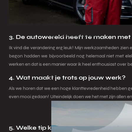
Terug
Financial lease
Full operational lease
Netto operational lease
3. De autowereld heeft te maken met 
Shortlease
Ik vind die verandering erg leuk! Mijn werkzaamheden zien er
Business Deals
begon hadden we bijvoorbeeld nog helemaal niet met elekt
Financieren
werken en dat is een manier waar ik heel enthousiast over b
Menu
4. Wat maakt je trots op jouw werk?
Terug
Als we horen dat we een hoge klanttevredenheid hebben ges
Over financieren
even mooi gedaan! Uiteindelijk doen we het met zijn allen en 
5. Welke tip kun je iemand geven die 