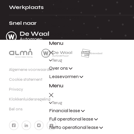
Terug
Werkplaats
Alle voorraad
Nieuwe auto's
Snel naar
Demo's
Mobiliteitsprovider
Menu
Terug
Over ons
Algemene voorwaarden
Leasevormen
Cookie statement
Menu
Privacy
Klokkenluidersregeling
Terug
Bel ons
Financial lease
Full operational lease
Netto operational lease