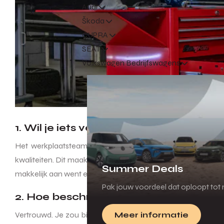
Audi
Škoda
CUPRA
SEAT
Volkswagen Bedrijfswagens
1. Wil je iets vertellen over het team w
Het werkplaatsteam in Gorinchem loopt heel erg uiteen; 
kwaliteiten. Dit maakt het divers en tegelijk ook heel leuk. 
Summer Deals
makkelijk aan went en bij de ouderen duurt het net allemaal 
Pak jouw voordeel dat oploopt tot m
2. Hoe beschrijf jij de bedrijfscultuur?
Vertrouwd. Je zou bij zo’n grote organisatie misschien verw
Meer informatie