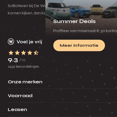
Solliciteren bij De Waal! Haha. Ik heb hier alle kansen en ha
komen kijken, dan kom je er wel.
Summer Deals
Profiteer van maximaal € 30 korti
Meer informatie
9.3
/10
Zakelijk
2432 beoordelingen
Menu
Onze merken
Terug
Voorraad
Voorraad
Menu
Leasen