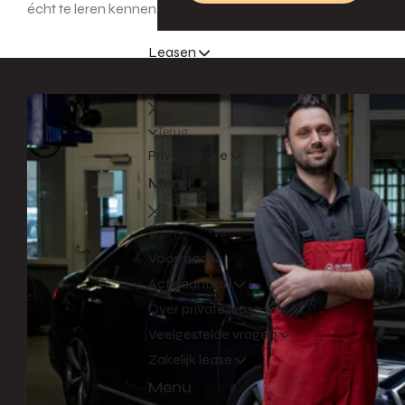
écht te leren kennen. Na al die jaren dat ik hier werk, zie i
Leasen
Menu
Terug
Private lease
Menu
Terug
Voorraad
Actieaanbod
Over private lease
Veelgestelde vragen
Zakelijk lease
Menu