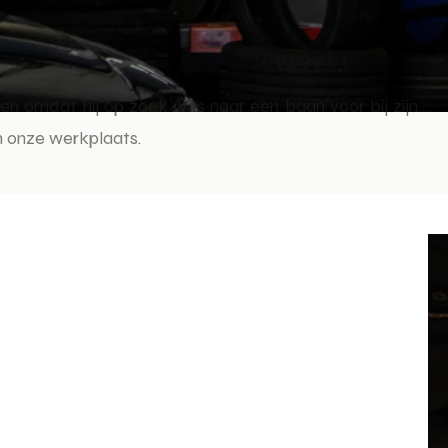
nnen omdat hij op zoek was naar een baan voor bij zijn
in onze werkplaats.