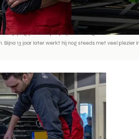
ls 15-jarig jochie liep hij bij – toen nog Ames – naar bi
Bijna 13 jaar later werkt hij nog steeds met veel plezier 