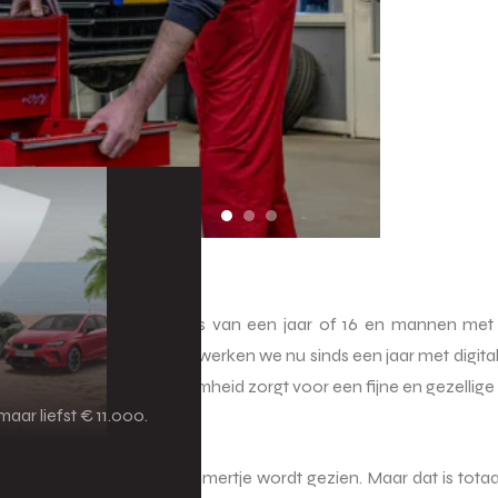
aarin je werkt?
we hebben jonge jongens van een jaar of 16 en mannen met v
We leren veel van elkaar; zo werken we nu sinds een jaar met digita
wat langer. Die behulpzaamheid zorgt voor een fijne en gezellige 
aar liefst € 11.000.
achten dat je als een nummertje wordt gezien. Maar dat is totaal