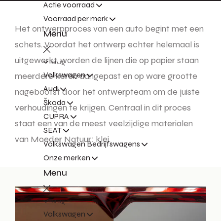
Actie voorraad
Voorraad per merk
Het ontwerpproces van een auto begint met een
Menu
schets. Voordat het ontwerp echter helemaal is
uitgewerkt, worden de lijnen die op papier staan
Terug
Volkswagen
meerdere keren aangepast en op ware grootte
Audi
nagebootst door het ontwerpteam om de juiste
Škoda
verhoudingen te krijgen. Centraal in dit proces
CUPRA
staat een van de meest veelzijdige materialen
SEAT
van Moeder Natuur: klei.
Volkswagen Bedrijfswagens
Onze merken
Menu
Terug
Volkswagen