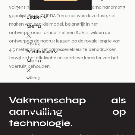
volgens nauwkeurige parameters en daarna handmatig
gepolijst. Bij de CUPRA Terramar was deze fase, het
Leasen
maken van een kleimodel, belangrijk in het
Menu
ontwerpproces: omdat het een SUV is, wilden de
ontwerpers de nadruk leggen op de royale lengte van
Terug
4,5 meter door het carrosseriekleur te benadrukken,
Private lease
terwijl ze het atletische en sportieve karakter van het
Menu
voertuig behouden.
Terug
Voorraad
Actieaanbod
Vakmanschap als
Over private lease
aanvulling op
Veelgestelde vragen
Zakelijk lease
technologie.
Menu