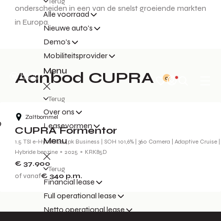
Terug
onderscheiden in een van de snelst groeiende markten
Alle voorraad
in Europa.
Nieuwe auto's
Demo's
Mobiliteitsprovider
Menu
Aanbod CUPRA
0
Terug
Over ons
Zaltbommel
Leasevormen
CUPRA Formentor
Menu
1.5 TSI e-Hybrid 204pk Business | SOH 101,6% | 360 Camera | Adaptive Cruise |
Hybride benzine
2025
KRK85D
€ 37.900
Terug
of vanaf
€ 340
p.m.
Financial lease
Full operational lease
Netto operational lease