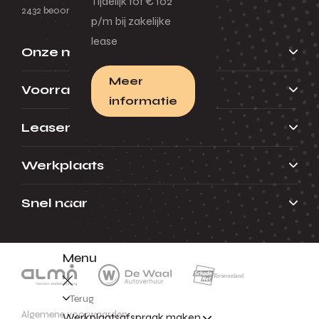
Tijdelijk tot € 102
2432 beoordelingen
p/m bij zakelijke
lease
Onze merken
Meer
Voorraad
informatie
Leasen
Werkplaats
Werkplaats
Menu
Snel naar
Terug
Werkplaats
Menu
Terug
Algemene voorwaarden
Werkplaatsafspraak maken