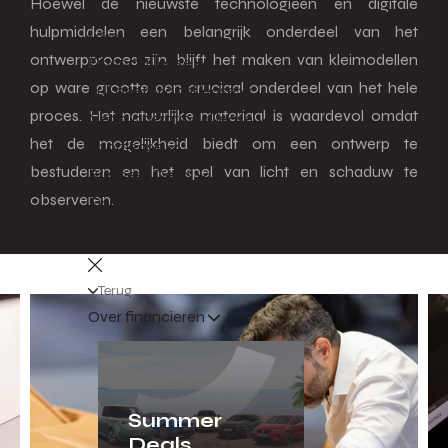
Hoewel de nieuwste technologieën en digitale
hulpmiddelen een belangrijk onderdeel van het
Terug
ontwerpproces zijn, blijft het maken van kleimodellen
Financial lease
op ware grootte een cruciaal onderdeel van het hele
Full operational lease
proces. Het natuurlijke materiaal is waardevol omdat
Netto operational lease
het de mogelijkheid biedt om een ontwerp te
Shortlease
bestuderen en het spel van licht en schaduw te
Business Deals
observeren.
Financieren
Menu
Terug
Over financieren
Summer
Deals