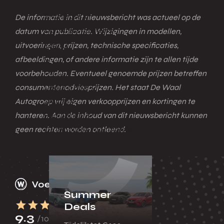
Fleetsales
Shortlease
De informatie in dit nieuwsbericht was actueel op de
Mobiliteitsvormen
datum van publicatie. Wijzigingen in modellen,
Menu
uitvoeringen, prijzen, technische specificaties,
afbeeldingen, of andere informatie zijn te allen tijde
voorbehouden. Eventueel genoemde prijzen betreffen
Terug
Lease a Bike
consumentenadviesprijzen. Het staat De Waal
Shuttel
Autogroep vrij eigen verkoopprijzen en kortingen te
Poolbeheer
hanteren. Aan de inhoud van dit nieuwsbericht kunnen
De mobiliteit voor morgen
geen rechten worden ontleend.
Huurauto
Summer
Deals
9.3
/10