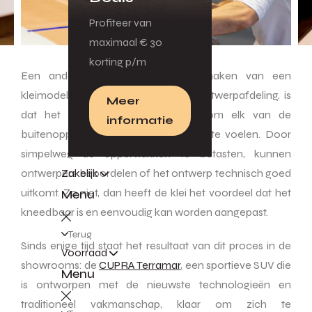
Profiteer van
maximaal € 30
korting p/m
Een andere reden waarom het maken van een
kleimodel zo waardevol is voor de ontwerpafdeling, is
Meer
dat het ontwerpers in staat stelt om elk van de
informatie
buitenoppervlakken aan te raken en te voelen. Door
simpelweg de oppervlakken te betasten, kunnen
Zakelijk
ontwerpers beoordelen of het ontwerp technisch goed
uitkomt. Zo niet, dan heeft de klei het voordeel dat het
Menu
kneedbaar is en eenvoudig kan worden aangepast.
Terug
Sinds enige tijd staat het resultaat van dit proces in de
Voorraad
showrooms: de
CUPRA Terramar
, een sportieve SUV die
Menu
is ontworpen met de nieuwste technologieën en
traditioneel vakmanschap, klaar om zich te