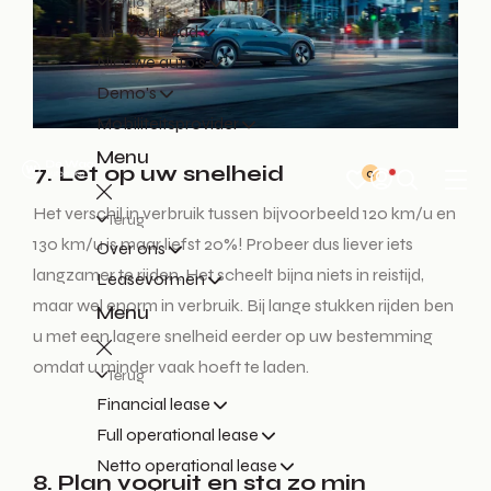
Terug
Alle voorraad
Nieuwe auto's
Demo's
Mobiliteitsprovider
Menu
7. Let op uw snelheid
0
Het verschil in verbruik tussen bijvoorbeeld 120 km/u en
Terug
130 km/u is maar liefst 20%! Probeer dus liever iets
Over ons
langzamer te rijden. Het scheelt bijna niets in reistijd,
Leasevormen
maar wel enorm in verbruik. Bij lange stukken rijden ben
Menu
u met een lagere snelheid eerder op uw bestemming
omdat u minder vaak hoeft te laden.
Terug
Financial lease
Full operational lease
Netto operational lease
8. Plan vooruit en sta zo min