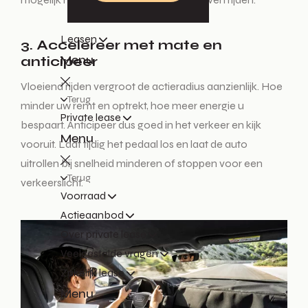
Leasen
3. Accelereer met mate en
Menu
anticipeer
Vloeiend rijden vergroot de actieradius aanzienlijk. Hoe
Terug
minder uw remt en optrekt, hoe meer energie u
Private lease
bespaart. Anticipeer dus goed in het verkeer en kijk
Menu
vooruit. Laat tijdig het pedaal los en laat de auto
uitrollen bij snelheid minderen of stoppen voor een
Terug
verkeerslicht.
Voorraad
Actieaanbod
Over private lease
Veelgestelde vragen
Zakelijk lease
Menu