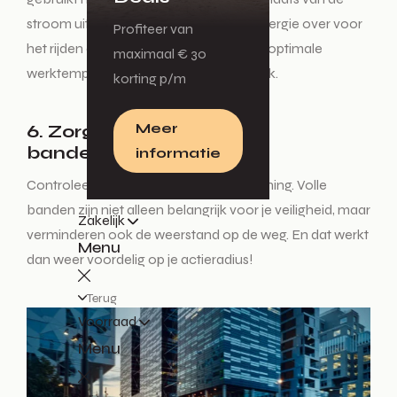
stroom uit uw accu. Zo houd u meer energie over voor
Profiteer van
het rijden en is het accupakket al op de optimale
maximaal € 30
werktemperatuur gekomen vóór vertrek.
korting p/m
Meer
6. Zorg voor de juiste
bandenspanning
informatie
Controleer regelmatig uw bandenspanning. Volle
banden zijn niet alleen belangrijk voor je veiligheid, maar
Zakelijk
verminderen ook de weerstand op de weg. En dat werkt
Menu
dan weer voordelig op je actieradius!
Terug
Voorraad
Menu