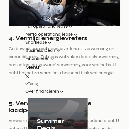
Terug
Financial lease
Full operational lease
Netto operational lease
4. Vermijd energievreters
Shortlease
Ga bewust om met energievreters als verwarming en
Business Deals
airconditioning. Zet eens wat vaker de stoelverwarming
Financieren
aan en laat de ‘gewone’ verwarming voor wat het is. U
Menu
hebt het net zo warm én u bespaart flink wat energie.
Terug
Over financieren
5. Verwarm of koel aan de
laadpaal
Summer
Verwarm of koel uw auto als hij aan de laadpaal staat. U
Deals
gebruikt hiervoor dan de netstroom in plaats van de