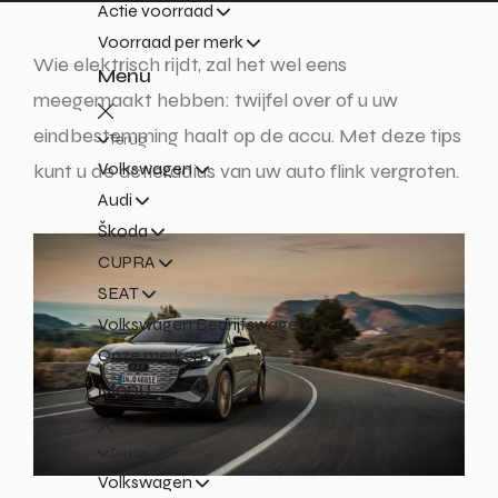
Actie voorraad
Voorraad per merk
Wie elektrisch rijdt, zal het wel eens
Menu
meegemaakt hebben: twijfel over of u uw
eindbestemming haalt op de accu. Met deze tips
Terug
Volkswagen
kunt u de actieradius van uw auto flink vergroten.
Audi
Škoda
CUPRA
SEAT
Volkswagen Bedrijfswagens
Onze merken
Menu
Terug
Volkswagen