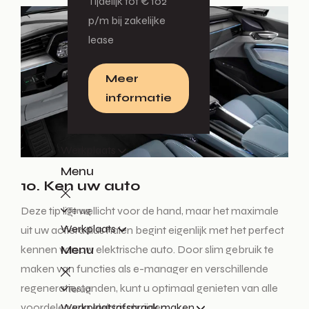
Tijdelijk tot € 102
p/m bij zakelijke
lease
Meer
informatie
Werkplaats
Menu
10. Ken uw auto
Deze tip ligt wellicht voor de hand, maar het maximale
Terug
Werkplaats
uit uw actieradius halen begint eigenlijk met het perfect
Menu
kennen van uw elektrische auto. Door slim gebruik te
maken van functies als e-manager en verschillende
regeneratiestanden, kunt u optimaal genieten van alle
Terug
voordelen van elektrisch rijden.
Werkplaatsafspraak maken