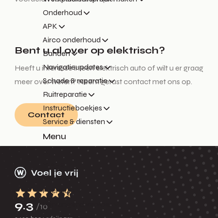
Onderhoud
APK
Airco onderhoud
Bent u al over op elektrisch?
Banden
Navigatieupdates
Heeft u interesse in een elektrisch auto of wilt u er graag
Schade & reparatie
meer over weten? Neem gerust contact met ons op.
Ruitreparatie
Instructieboekjes
Contact
Service & diensten
Menu
Terug
Garantie
Pechhulp
9.3
Vervangend vervoer
/10
Express Service