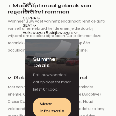
Audi
1. Maak optimaal gebruik van
Škoda
regeneratief remmen
CUPRA
Wanneer u uw voet van het pedaal haalt, remt de auto
SEAT
vanzelf af en gebruikt het de energie die daarbij
Volkswagen Bedrijfswagens
vrijkomt om de accu bij te laden. Ga je slim met deze
techniek om, dan kun je verder komen op één
acculading en slijten de remmen minder snel.
Summer
Deals
Pak jouw voordeel
2. Gebruik de Cruise Control
dat oploopt tot maar
Met een constante snelheid verbruik uw minder
liefst € 11.000.
energie. Gebruik dus zo vaak mogelijk de (Adaptive)
Cruise Control – ook bij lagere snelheden. Houd
Meer
voldoende afstand met uw voorligger, zodat u zo lang
informatie
mogelijk met dezelfde snelheid kunt blijven rijden.