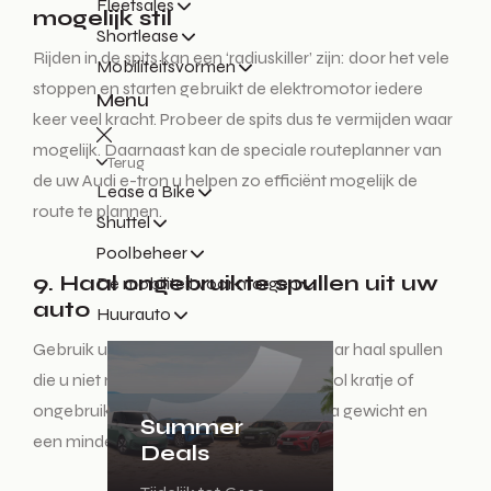
Fleetsales
mogelijk stil
Shortlease
Rijden in de spits kan een ‘radiuskiller’ zijn: door het vele
Mobiliteitsvormen
stoppen en starten gebruikt de elektromotor iedere
Menu
keer veel kracht. Probeer de spits dus te vermijden waar
mogelijk. Daarnaast kan de speciale routeplanner van
Terug
de uw Audi e-tron u helpen zo efficiënt mogelijk de
Lease a Bike
route te plannen.
Shuttel
Poolbeheer
9. Haal ongebruikte spullen uit uw
De mobiliteit voor morgen
auto
Huurauto
Gebruik uw auto niet als opslagplek, maar haal spullen
die u niet nodig hebt eruit. Elk onnodig vol kratje of
ongebruikt kinderstoeltje betekent extra gewicht en
Summer
een minder grote actieradius.
Deals