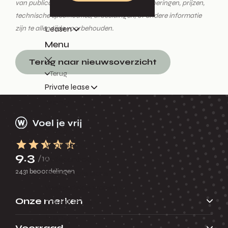
van publicatie. Wijzigingen in modellen, uitvoeringen, prijzen,
technische specificaties, afbeeldingen, of andere informatie
zijn te allen tijde voorbehouden.
Leasen
Menu
Terug naar nieuwsoverzicht
Terug
Private lease
Menu
Terug
Voorraad
9.3
/10
Actieaanbod
2431 beoordelingen
Over private lease
Veelgestelde vragen
Onze merken
Zakelijk lease
Menu
Voorraad