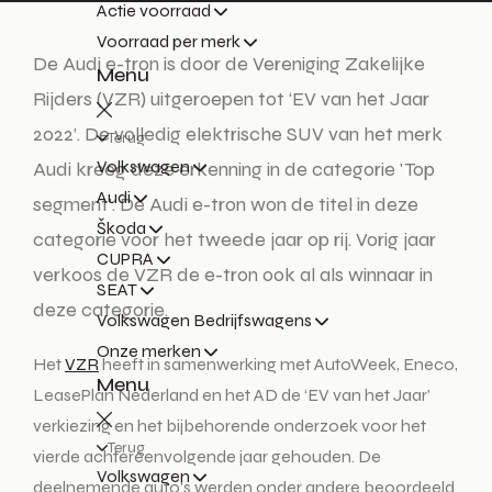
Actie voorraad
Voorraad per merk
De Audi e-tron is door de Vereniging Zakelijke
Menu
Rijders (VZR) uitgeroepen tot ‘EV van het Jaar
2022’. De volledig elektrische SUV van het merk
Terug
Volkswagen
Audi kreeg deze erkenning in de categorie 'Top
Audi
segment'. De Audi e-tron won de titel in deze
Škoda
categorie voor het tweede jaar op rij. Vorig jaar
CUPRA
verkoos de VZR de e-tron ook al als winnaar in
SEAT
deze categorie.
Volkswagen Bedrijfswagens
Onze merken
Het
VZR
heeft in samenwerking met AutoWeek, Eneco,
Menu
LeasePlan Nederland en het AD de ‘EV van het Jaar’
verkiezing en het bijbehorende onderzoek voor het
Terug
vierde achtereenvolgende jaar gehouden. De
Volkswagen
deelnemende auto's werden onder andere beoordeeld