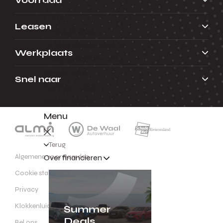
Terug
Leasen
Financial lease
Full operational lease
Werkplaats
Netto operational lease
Shortlease
Snel naar
Business Deals
Financieren
Menu
Terug
Algemene voorwaarden
Over financieren
Cookie statement
Privacy
Klokkenluidersregeling
Summer
Deals
Bel ons