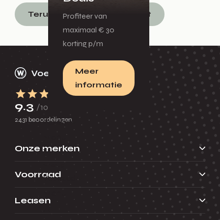
Terug naar nieuwsoverzicht
Profiteer van
maximaal € 30
korting p/m
Meer
informatie
9.3
/10
2431 beoordelingen
Zakelijk
Menu
Onze merken
Terug
Voorraad
Voorraad
Menu
Leasen