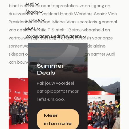
Audi
bindt is de wens naar topprestaties, vooruitgang en
Škoda
duurzaamheid”, verklaart Henrik Wenders, Senior Vice
CUPRA
President Audi Brand. Michel Vion, secretaris-generaal
SEAT
van de skifederatie FIS, stelt: “Betrouwbaarheid en
Volkswagen Bedrijfswagens
vertrouwen zijn van begin af aan de basis voor onze
samenwerking geweest. We zijn blij dat de alpine
skisport ook de komende vier jaar op zijn partner Audi
kan bouwen.”
Summer
Deals
Pak jouw voordeel
dat oploopt tot maar
liefst € 11.000.
Meer
informatie