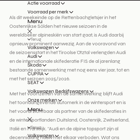
Actie voorraad
Voorraad per merk
Als dit weekeinde op de Rettenbachgletsjer in het
Menu
Oostenrijkse Sölden het nieuwe seizoen in de
wereldbeker alpineskiën van start gaat, is Audi daarbij
Terug
opnieuw prominent aanwezig. Aan de vooravond van
Volkswagen
de seizoensstart in het Tiroolse Ötztal verlengden Audi
Audi
en de internationale skifederatie FIS de al jarenlang
Škoda
bestaande samenwerking met nog eens vier jaar, tot en
CUPRA
met het seizoen 2025/2026.
SEAT
Volkswagen Bedrijfswagens
Met het voortzetten van de samenwerking blijft Audi
Onze merken
het toonaangevende automerk in de wintersport en is
Menu
het vooral zichtbaar als partner van de skifederaties in
de wintersportlanden Duitsland, Oostenrijk, Zwitserland,
Terug
Italië en Frankrijk. “Audi en de alpine topsport zijn al
Volkswagen
decennialang nauw met elkaar verboden. Wat ons