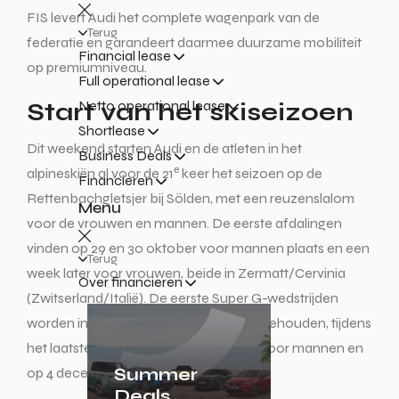
FIS levert Audi het complete wagenpark van de
Terug
federatie en garandeert daarmee duurzame mobiliteit
Financial lease
op premiumniveau.
Full operational lease
Netto operational lease
Start van het skiseizoen
Shortlease
Dit weekend starten Audi en de atleten in het
Business Deals
e
alpineskiën al voor de 21
keer het seizoen op de
Financieren
Rettenbachgletsjer bij Sölden, met een reuzenslalom
Menu
voor de vrouwen en mannen. De eerste afdalingen
vinden op 29 en 30 oktober voor mannen plaats en een
Terug
week later voor vrouwen, beide in Zermatt/Cervinia
Over financieren
(Zwitserland/Italië). De eerste Super G-wedstrijden
worden in het Canadese Lake Louise gehouden, tijdens
het laatste weekeinde van november voor mannen en
Summer
op 4 december voor vrouwen.
Deals