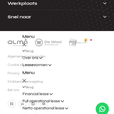
Terug
Werkplaats
Alle voorraad
Nieuwe auto's
Snel naar
Demo's
Mobiliteitsprovider
Menu
0
Terug
Algemene voorwaarden
Over ons
Leasevormen
Cookie statement
Menu
Privacy
Klokkenluidersregeling
Terug
Bel ons
Financial lease
Full operational lease
Netto operational lease