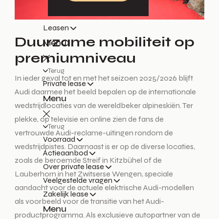
Leasen
Duurzame mobiliteit op
Menu
premiumniveau
Terug
In ieder geval tot en met het seizoen 2025/2026 blijft
Private lease
Audi daarmee het beeld bepalen op de internationale
Menu
wedstrijdlocaties van de wereldbeker alpineskiën. Ter
plekke, op televisie en online zien de fans de
Terug
vertrouwde Audi-reclame-uitingen rondom de
Voorraad
wedstrijdpistes. Daarnaast is er op de diverse locaties,
Actieaanbod
zoals de beroemde Streif in Kitzbühel of de
Over private lease
Lauberhorn in het Zwitserse Wengen, speciale
Veelgestelde vragen
aandacht voor de actuele elektrische Audi-modellen
Zakelijk lease
als voorbeeld voor de transitie van het Audi-
Menu
productprogramma. Als exclusieve autopartner van de