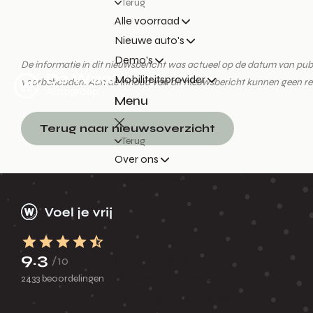
Terug
Alle voorraad
Nieuwe auto's
Demo's
De informatie in dit nieuwsbericht was actueel op de datum van publica
Mobiliteitsprovider
voorbehouden. Aan de inhoud van dit nieuwsbericht kunnen geen r
Menu
Terug naar nieuwsoverzicht
Terug
Over ons
Leasevormen
Menu
Terug
9.3
Financial lease
/10
Full operational lease
2433 beoordelingen
Netto operational lease