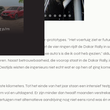
ng p/m
ntioneel aangedreven Dakar-prototypes. “Het voertuig ziet er futur
ign bij Audi. Het merk met de vier ringen rijdt de Dakar Rally in
en van de meest complexe auto’s is die ik ooit heb gezien,” aldu
n. Naast betrouwbaarheid, die voorop staat in de Dakar Rally,
estijds wisten de ingenieurs niet echt wat er op hen af ging komen.
ste kilometers. Tot het einde van het jaar staan ​​een intensief te
m vol en uitdagend. Er zijn minder dan twaalf maanden verstreken
voertuigen met alternatieve aandrijving nog niet eens rond was