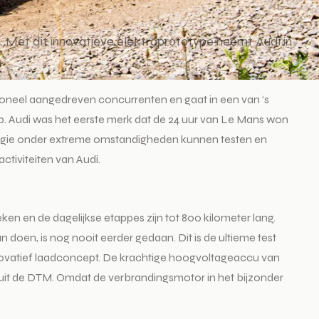
n. Met dit innovatieve elektroprototype neemt Audi in
ntioneel aangedreven concurrenten en gaat in een van ‘s
p. Audi was het eerste merk dat de 24 uur van Le Mans won
nologie onder extreme omstandigheden kunnen testen en
tiviteiten van Audi.
n en de dagelijkse etappes zijn tot 800 kilometer lang.
 doen, is nog nooit eerder gedaan. Dit is de ultieme test
innovatief laadconcept. De krachtige hoogvoltageaccu van
 uit de DTM. Omdat de verbrandingsmotor in het bijzonder