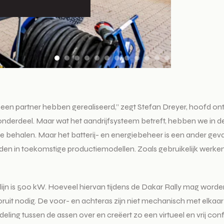
 een partner hebben gerealiseerd,” zegt Stefan Dreyer, hoofd ontw
lk onderdeel. Maar wat het aandrijfsysteem betreft, hebben we in 
 te behalen. Maar het batterij- en energiebeheer is een ander geva
nden in toekomstige productiemodellen. Zoals gebruikelijk werke
ijn is 500 kW. Hoeveel hiervan tijdens de Dakar Rally mag word
uit nodig. De voor- en achteras zijn niet mechanisch met elkaar ve
ling tussen de assen over en creëert zo een virtueel en vrij conf