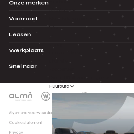
Fleetsales
Onze merken
Shortlease
Voorraad
Mobiliteitsvormen
Menu
Leasen
Terug
Werkplaats
Lease a Bike
Shuttel
Snel naar
Poolbeheer
De mobiliteit voor morgen
Huurauto
Algemene voorwaarden
Cookie statement
Privacy