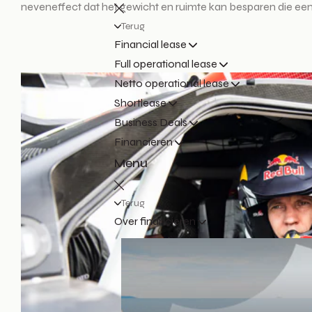
neveneffect dat het gewicht en ruimte kan besparen die ee
Terug
Financial lease
Full operational lease
Netto operational lease
Shortlease
Business Deals
Financieren
Menu
Terug
Over financieren