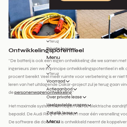
Leasen
Menu
Terug
Private lease
Ontwikkelingspotentieel
Menu
“De batterij is ook een eigen ontwikkeling die we samen met
ingenieurs zien we in principe ontwikkelingspotentieel in e
Terug
procent bereikt. Veel meer ruimte voor verbetering is er niet
Voorraad
leren van het uitdagende Dakar-project zul je terug gaan vi
Actieaanbod
de
personenwagenontwikkeling
.”
Over private lease
Veelgestelde vragen
Het maximale systeemvermogen van de elektrische aandrijfl
Zakelijk lease
bepaald. De Audi RS Q e-tron heeft maar één versnelling voor
Menu
De software die door Audi is ontwikkeld neemt de koppelverde