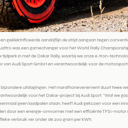
 Audi Sport gestart met het testen van de Audi RS Q e-tro
een geëlektrificeerde aandrijflijn de strijd aangaan tegen conve
e quattro was een gamechanger voor het World Rally Championshi
ieuw tijdperk in met de Dakar Rally, waarbij we onze e-tron-tech
or van Audi Sport GmbH en verantwoordelijk voor de motorsportac
 bijzondere uitdagingen. Het marathonevenement duurt twee weke
antwoordelijk voor het Dakar-project bij Audi Sport. “Wat we gaan
n nu eenmaal geen laadpalen staan, heeft Audi gekozen voor een 
eladen door een energie-omvormer met een efficiënte TFSI-motor
ecifieke verbruik ver onder de 200 gram per kWh.