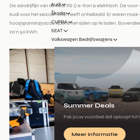
Audi
De aandrijflijn van de Audi RS Q e-tron is elektrisch. De vo
Škoda
Audi voor het seizoen 2021 heeft ontwikkeld. Er waren maa
CUPRA
hoogspanningsaccu tijdens het rijden op te laden. Bovendie
SEAT
zo’n 50 kWh.
Volkswagen Bedrijfswagens
Summer Deals
Pak jouw voordeel dat oploopt tot m
Meer informatie