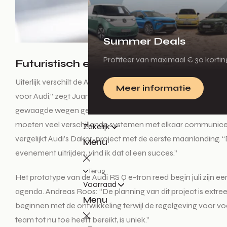
Summer Deals
Profiteer van maximaal € 30 korti
Futuristisch en toch Audi
Uiterlijk verschilt de Audi RS Q e-tron aanzienlijk van conve
Meer informatie
voor Audi,” zegt Juan Manuel Diaz, teamleider Motorsport Des
gewaagde wegen gekozen in het racen, maar ik denk dat dit e
moeten veel verschillende systemen met elkaar communicere
Zakelijk
vergelijkt Audi’s Dakar-project met de eerste maanlanding. “D
Menu
evenement uitrijden, vind ik dat al een succes.”
Terug
Het prototype van de Audi RS Q e-tron reed begin juli zijn eer
Voorraad
agenda. Andreas Roos: “De planning van dit project is extree
Menu
beginnen met de ontwikkeling terwijl de regelgeving voor 
team tot nu toe heeft bereikt, is uniek.”