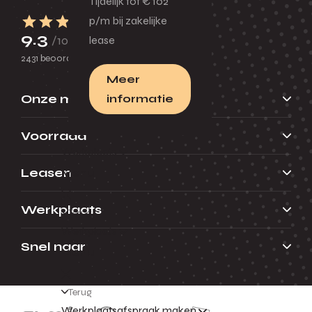
Tijdelijk tot € 102
p/m bij zakelijke
9.3
/10
lease
2431 beoordelingen
Meer
Onze merken
informatie
Voorraad
Werkplaats
Leasen
Menu
Werkplaats
Terug
Werkplaats
Snel naar
Menu
Terug
Werkplaatsafspraak maken