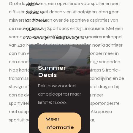
Grote luchtinlaten, een opvallende voorspoiler en een
Audi
diffuser achter met daarin vier uitlaatpijpen laten geen
Škoda
misverstand bestaan over de sportieve aspiraties van
CUPRA
de nieuwe Audi S3 Sportback en S3 Limousine. Met een
SEAT
vermogen van 245 kW/333 pk en een maximumkoppel
Volkswagen Bedrijfswagens
van 420 Nm zijn de nieuwe S3-modellen nog krachtiger
dan hun voorgangers. Dat vertaalt zich onder meer in
een acceleratie van 0-100 km/u in maar 4,7 seconden.
Summer
Nog kortere schakeltijden van de zeventraps S tronic-
Deals
transmissie, de grip van quattro vierwielaandrijving en de
Pak jouw voordeel
stevige afstemming van het sportonderstel dragen bij
dat oploopt tot maar
aan de dynamische rijervaring. Voor nog meer
liefst € 11.000.
sportiviteit zijn een torque splitter, het S-sportonderstel
met adaptieve dempers en het titanium Akrapovic
Meer
sportuitlaatsysteem (optioneel) leverbaar.
informatie