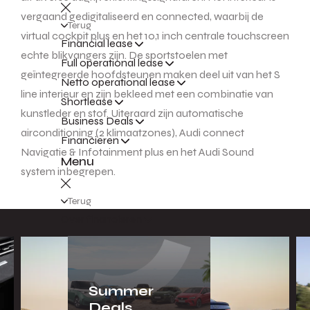
vergaand gedigitaliseerd en connected, waarbij de
Terug
virtual cockpit plus en het 10,1 inch centrale touchscreen
Financial lease
echte blikvangers zijn. De sportstoelen met
Full operational lease
geïntegreerde hoofdsteunen maken deel uit van het S
Netto operational lease
line interieur en zijn bekleed met een combinatie van
Shortlease
kunstleder en stof. Uiteraard zijn automatische
Business Deals
airconditioning (2 klimaatzones), Audi connect
Financieren
Navigatie & Infotainment plus en het Audi Sound
Menu
system inbegrepen.
Terug
Over financieren
Summer
Deals