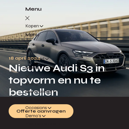
Menu
Kopen
Menu
Terug
18 april 2024
Voorraad
Nieuwe Audi S3 in
Menu
topvorm en nu te
Terug
bestellen
Alle voorraad
Nieuwe auto's
Occasions
Offerte aanvragen
Demo's
Elektrische auto's