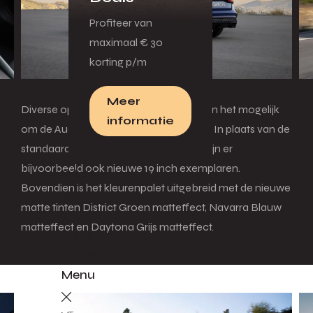
Profiteer van
maximaal € 30
korting p/m
Meer
Diverse opties en optiepakketten maken het mogelijk
informatie
om de Audi S3 verder te personaliseren. In plaats van de
standaard 18 inch lichtmetalen velgen zijn er
bijvoorbeeld ook nieuwe 19 inch exemplaren.
Zakelijk
Bovendien is het kleurenpalet uitgebreid met de nieuwe
Menu
matte tinten District Groen matteffect, Navarra Blauw
matteffect en Daytona Grijs matteffect.
Terug
Voorraad
Menu