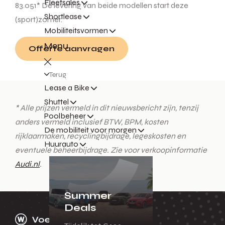
Fleetsales
83.051* De levering van beide modellen start deze
Shortlease
(sport)zomer.
Mobiliteitsvormen
Menu
Offerte aanvragen
Terug
Lease a Bike
Shuttel
* Alle prijzen vermeld in dit nieuwsbericht zijn, tenzij
Poolbeheer
anders vermeld inclusief BTW, BPM, kosten
De mobiliteit voor morgen
rijklaarmaken, recyclingbijdrage, legeskosten en
Huurauto
eventuele beheerbijdrage. Zie voor verkoopinformatie
Audi.nl
.
Summer
Deals