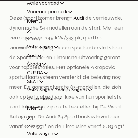
Actie voorraad
Voorraad per merk
Deze (sport)zomer brengt
Audi
de vernieuwde,
Menu
dynamische S3-modellen aan de start. Met een
vermogen van 245 kW/333 pk, quattro
Terug
Volkswagen
vierwielaandrijving en een sportonderstel staan
Audi
de Sportback- en Limousine-uitvoering garant
Škoda
voor topprestaties. Het optionele Akrapovic
CUPRA
sportuitlaatsysteem versterkt de beleving nog
SEAT
meer. De aangescherpte S3-modellen, die zich
Volkswagen Bedrijfswagens
ook op het gebied van luxe van hun sportiefste
Onze merken
kant laten zien, zijn nu te bestellen bij De Waal
Menu
Autogroep. De Audi S3 Sportback is leverbaar
vanaf € 82.551* en de Limousine vanaf € 83.051*.
Terug
Volkswagen