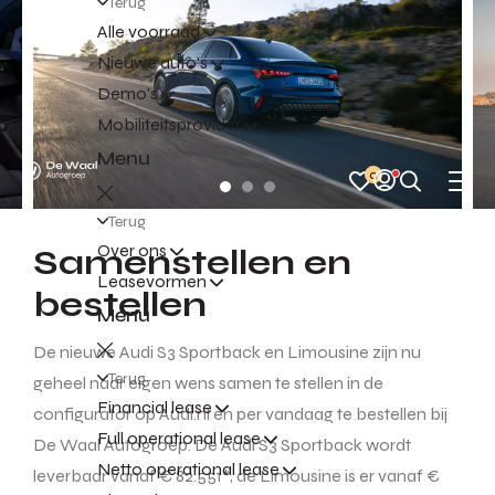
Terug
Alle voorraad
Nieuwe auto's
Demo's
Mobiliteitsprovider
Menu
0
Terug
Over ons
Samenstellen en
Leasevormen
bestellen
Menu
De nieuwe Audi S3 Sportback en Limousine zijn nu
Terug
geheel naar eigen wens samen te stellen in de
Financial lease
configurator op Audi.nl en per vandaag te bestellen bij
Full operational lease
De Waal Autogroep. De Audi S3 Sportback wordt
Netto operational lease
leverbaar vanaf € 82.551*, de Limousine is er vanaf €