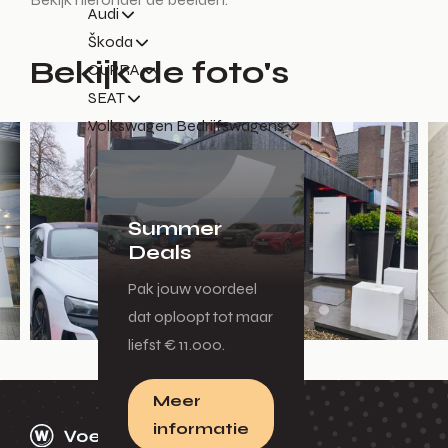
Audi
Škoda
Bekijk de foto's
CUPRA
SEAT
Volkswagen Bedrijfswagens
Summer
Deals
Pak jouw voordeel
dat oploopt tot maar
liefst € 11.000.
Meer
informatie