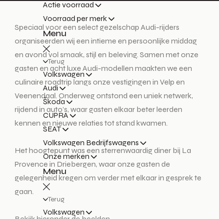
Actie voorraad
Voorraad per merk
Speciaal voor een select gezelschap Audi-rijders
Menu
organiseerden wij een intieme en persoonlijke middag
en avond vol smaak, stijl en beleving. Samen met onze
Terug
gasten en acht luxe Audi-modellen maakten we een
Volkswagen
culinaire roadtrip langs onze vestigingen in Velp en
Audi
Veenendaal. Onderweg ontstond een uniek netwerk,
Škoda
rijdend in auto’s, waar gasten elkaar beter leerden
CUPRA
kennen en nieuwe relaties tot stand kwamen.
SEAT
Volkswagen Bedrijfswagens
Het hoogtepunt was een sterrenwaardig diner bij La
Onze merken
Provence in Driebergen, waar onze gasten de
Menu
gelegenheid kregen om verder met elkaar in gesprek te
gaan.
Terug
Volkswagen
Bekijk hieronder de beelden.