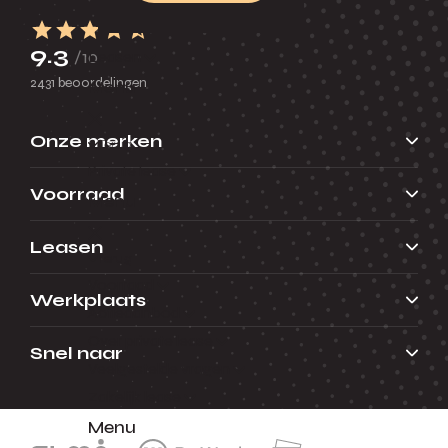
9.3
/10
Leasen
2431 beoordelingen
Menu
Onze merken
Terug
Private lease
Voorraad
Menu
Leasen
Terug
Voorraad
Werkplaats
Actieaanbod
Over private lease
Snel naar
Veelgestelde vragen
Zakelijk lease
Menu