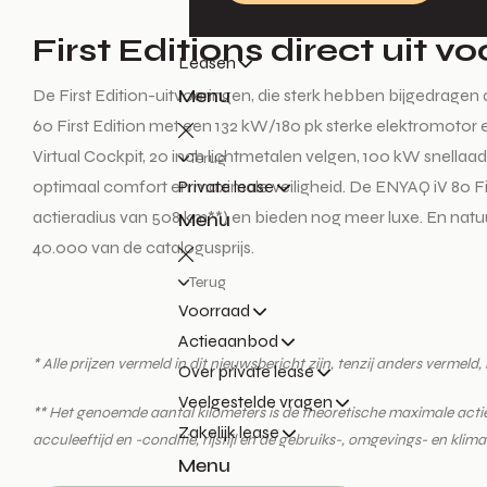
First Editions direct uit v
Leasen
Menu
De First Edition-uitvoeringen, die sterk hebben bijgedragen
60 First Edition met een 132 kW/180 pk sterke elektromotor 
Virtual Cockpit, 20 inch lichtmetalen velgen, 100 kW snellaa
Terug
optimaal comfort en maximale veiligheid. De ENYAQ iV 80 Fi
Private lease
actieradius van 508 km**) en bieden nog meer luxe. En natuurli
Menu
40.000 van de catalogusprijs.
Terug
Voorraad
Actieaanbod
* Alle prijzen vermeld in dit nieuwsbericht zijn, tenzij anders verme
Over private lease
Veelgestelde vragen
** Het genoemde aantal kilometers is de theoretische maximale act
Zakelijk lease
acculeeftijd en -conditie, rijstijl en de gebruiks-, omgevings- en kl
Menu