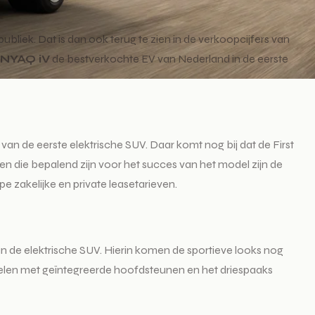
liek. Dat is dan ook terug te zien in de verkoopcijfers van
ENYAQ iV
de bestverkochte EV van Nederland in de eerste
van de eerste elektrische SUV. Daar komt nog bij dat de First
en die bepalend zijn voor het succes van het model zijn de
e zakelijke en private leasetarieven.
 de elektrische SUV. Hierin komen de sportieve looks nog
stoelen met geïntegreerde hoofdsteunen en het driespaaks