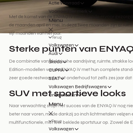
Actie voorraad
Voorraad per merk
Met de komst van de ENYAQ iV heeft Škoda ervoor gezorgd da
Menu
de maanden april en mei. In deze twee maanden zijn er rui
vijf maanden van het jaar.
Terug
Volkswagen
Sterke punten van ENYAQ
Audi
De combinatie van elektrische aandrijving, ruimte, strakke l
Škoda
Edition-modellen van de ENYAQ iV met hun complete standaard
CUPRA
zeer goede restwaarde, het onderhoud tot zelfs zes jaar dat i
SEAT
Volkswagen Bedrijfswagens
SUV met sportieve looks
Onze merken
Menu
Naar verwachting stopt het succes van de ENYAQ iV nog nie
beter naar voren, mede dankzij 20 inch lichtmetalen velgen 
Terug
multifunctionele, met leer beklede sportstuur op. Zowel de 
Volkswagen