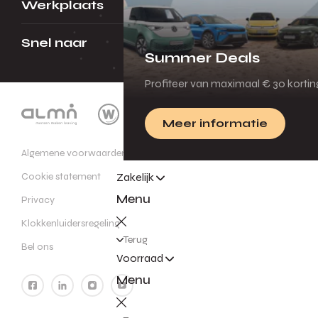
Werkplaats
Snel naar
Summer Deals
Profiteer van maximaal € 30 korti
Meer informatie
Algemene voorwaarden
Cookie statement
Zakelijk
Menu
Privacy
Klokkenluidersregeling
Terug
Bel ons
Voorraad
Menu