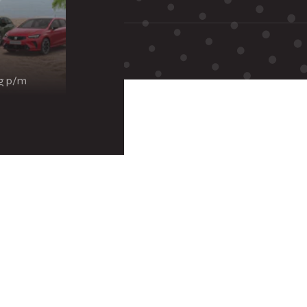
ng p/m