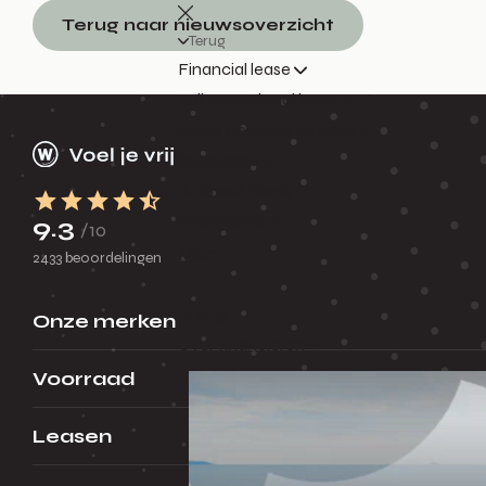
Terug naar nieuwsoverzicht
Terug
Financial lease
Full operational lease
Netto operational lease
Shortlease
Business Deals
Financieren
9.3
/10
Menu
2433 beoordelingen
Terug
Onze merken
Over financieren
Voorraad
Leasen