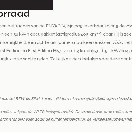
oorraad
 aan het succes van de ENYAQ iV, zijn nog leverbaar zolang de vo
en een 58 kWh accupakket (actieradius 405 km**) klaar. Hij is z
dmogelijkheid, een achteruitrijcamera, parkeersensoren vóór, het 
rst Edition en First Edition High zijn nog krachtiger (150 kW/2
jk zijn ze snel te rijden. Zakelijke rijders betalen voor deze aant
ld, inclusief BTW en BPM, kosten rijklaarmaken, recyclingbijdrage en leges
ieradius volgens de WLTP testsystematiek. Deze maximale actieradius kan
imaatomstandigheden zoals de buitentemperatuur, de verkeerssituatie en het