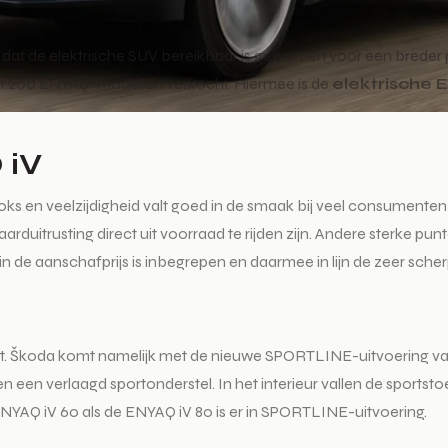
t de elektrische SUV bereikbaar is geworden voor een breder pub
m 1.200 ENYAQ-modellen verkocht. Hiermee is de
elektrische 
 iV
ooks en veelzijdigheid valt goed in de smaak bij veel consumenten 
uitrusting direct uit voorraad te rijden zijn. Andere sterke punt
n de aanschafprijs is inbegrepen en daarmee in lijn de zeer scherp
t. Škoda komt namelijk met de nieuwe SPORTLINE-uitvoering van
en een verlaagd sportonderstel. In het interieur vallen de sport
ENYAQ iV 60 als de ENYAQ iV 80 is er in SPORTLINE-uitvoering.