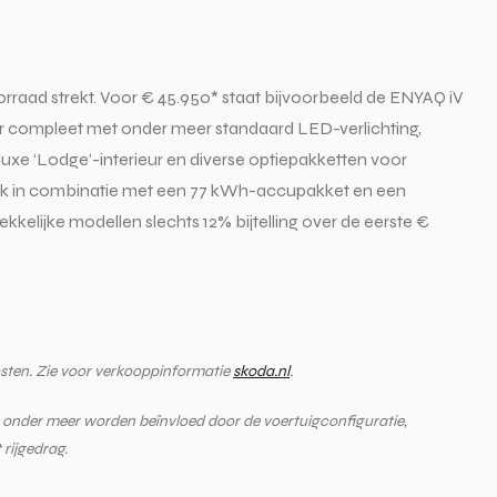
orraad strekt. Voor € 45.950* staat bijvoorbeeld de ENYAQ iV
eer compleet met onder meer standaard LED-verlichting,
luxe ‘Lodge’-interieur en diverse optiepakketten voor
04 pk in combinatie met een 77 kWh-accupakket en een
rekkelijke modellen slechts 12% bijtelling over de eerste €
kosten. Zie voor verkooppinformatie
skoda.nl
.
 onder meer worden beïnvloed door de voertuigconfiguratie,
 rijgedrag.