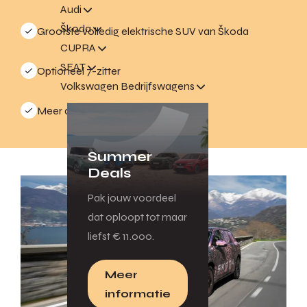
Audi
Škoda
Grootste volledig elektrische SUV van Škoda
CUPRA
SEAT
Optioneel 7-zitter
Volkswagen Bedrijfswagens
Meer dan 800 liter bagageruimte
Summer
Deals
Pak jouw voordeel
dat oploopt tot maar
liefst € 11.000.
Meer
informatie