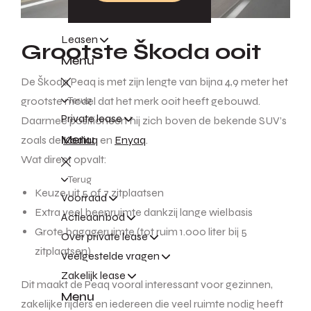
Leasen
Grootste Škoda ooit
Menu
De Škoda Peaq is met zijn lengte van bijna 4,9 meter het
Terug
grootste model dat het merk ooit heeft gebouwd.
Private lease
Daarmee positioneert hij zich boven de bekende SUV’s
Menu
zoals de
Kodiaq
en
Enyaq
.
Wat direct opvalt:
Terug
Keuze uit 5 of 7 zitplaatsen
Voorraad
Extra veel beenruimte dankzij lange wielbasis
Actieaanbod
Grote bagageruimte (tot ruim 1.000 liter bij 5
Over private lease
zitplaatsen)
Veelgestelde vragen
Zakelijk lease
Dit maakt de Peaq vooral interessant voor gezinnen,
Menu
zakelijke rijders en iedereen die veel ruimte nodig heeft