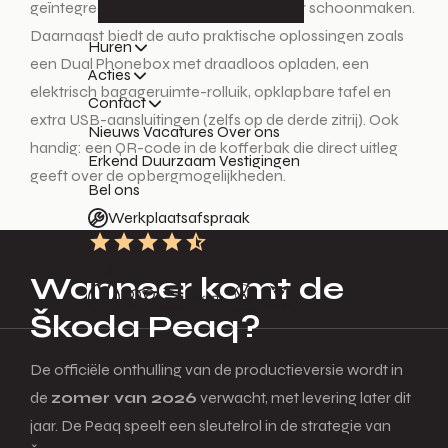
geïntegreerde sproeiers voor efficiënter schoonmaken.
Daarnaast biedt de auto praktische oplossingen zoals
Huren
een Dual Phonebox met draadloos opladen, een
Acties
elektrisch bagageruimte-rolluik, opklapbare tafel en
Contact
extra USB-aansluitingen (zelfs op de derde zitrij). Ook
Nieuws
Vacatures
Over ons
handig: een QR-code in de kofferbak die direct uitleg
Erkend Duurzaam
Vestigingen
geeft over de opbergmogelijkheden.
Bel ons
Werkplaatsafspraak
9.3
Wanneer komt de
Škoda Peaq?
De officiële onthulling van de productieversie wordt in
de
zomer van 2026
verwacht, met levering later dit
jaar. De Peaq speelt een sleutelrol in de strategie van