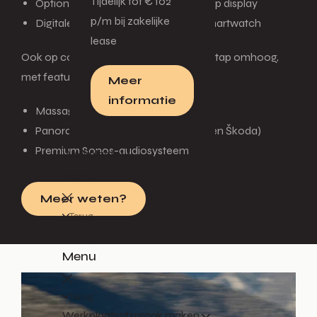
Tijdelijk tot € 102
Optionele augmented reality head-up display
p/m bij zakelijke
Digitale sleutel via smartphone of smartwatch
lease
Ook op comfortniveau zet Škoda een stap omhoog,
met features zoals:
Meer
informatie
Massage- en comfortstoelen
Panoramisch dak (grootste ooit in een Škoda)
Premium Sonos-audiosysteem
Werkplaats
Menu
Meer weten?
Terug
Werkplaats
Menu
Terug
Werkplaatsafspraak maken