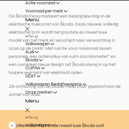
Actie voorraad
Voorraad per merk
De Škoda Peaq markeert een belangrijke stap in de
Menu
elektrische toekomst van Škoda. Deze nieuwe, volledig
elektrische SUV wordt het grootste en meest luxe
Terug
model van het merk en verschijnt naar verwachting in
Volkswagen
2026 op de markt. Met ruimte voor maximaal zeven
Audi
personen, een actieradius van ruim 600 kilometer* en
Škoda
een compleet nieuw design zet Škoda stevig in op het
CUPRA
hogere segment van elektrisch rijden.
SEAT
Volkswagen Bedrijfswagens
De onthulling van de Škoda Peaq staat gepland voor de
Onze merken
zomer van 2026.
Menu
Terug
Volkswagen
Ultiem comfort en de meest luxe Škoda ooit