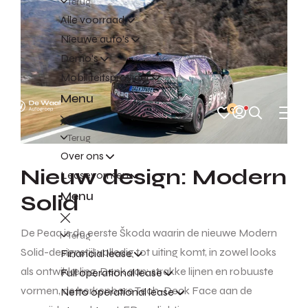
Terug
Alle voorraad
Nieuwe auto's
Demo's
Mobiliteitsprovider
Menu
0
Terug
Over ons
Nieuw design: Modern
Leasevormen
Menu
Solid
De Peaq is de eerste Škoda waarin de nieuwe Modern
Terug
Solid-designstijl volledig tot uiting komt, in zowel looks
Financial lease
als ontwikkeling. Denk aan: strakke lijnen en robuuste
Full operational lease
vormen, de herkenbare Tech-Deck Face aan de
Netto operational lease