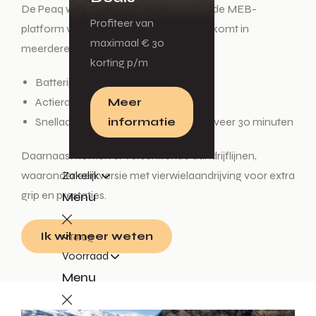
De Peaq wordt gebouwd op het bekende MEB-
Profiteer van
platform van de Volkswagen Group en komt in
maximaal € 30
meerdere varianten:
korting p/m
Batterijen tot circa 91 kWh
Meer
Actieradius tot 600+ km (WLTP)
informatie
Snelladen van 10% naar 80% in ongeveer 30 minuten
Daarnaast komen er verschillende aandrijflijnen,
Zakelijk
waaronder een versie met vierwielaandrijving voor extra
grip en prestaties.
Menu
Ik wil meer weten
Terug
Voorraad
Menu