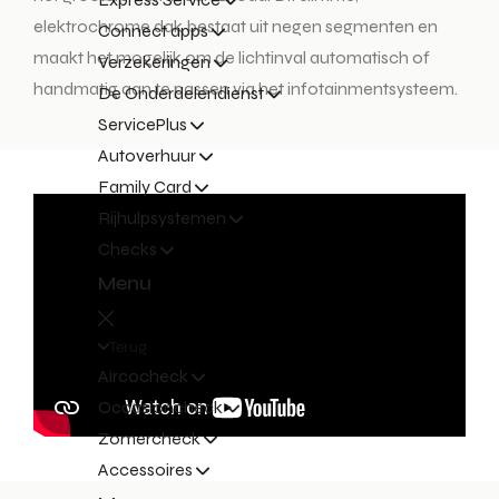
elektrochrome dak bestaat uit negen segmenten en
Connect apps
maakt het mogelijk om de lichtinval automatisch of
Verzekeringen
handmatig aan te passen via het infotainmentsysteem.
De Onderdelendienst
ServicePlus
Autoverhuur
Family Card
Rijhulpsystemen
Checks
Menu
Terug
Aircocheck
Occasioncheck
Zomercheck
Accessoires