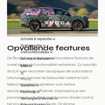
Onderhoud
APK
Airco onderhoud
Banden
Navigatieupdates
Schade & reparatie
Ruitreparatie
Opvallende features
Instructieboekjes
De Škoda Peaq introduceert innovatieve features die
Service & diensten
zowel design als functionaliteit verbeteren. Zo beschikt
Menu
de SUV over verzonken deurgrepen die automatisch
uitschuiven wanneer de bestuurder nadert en zich
Terug
tijdens het rijden terugtrekken voor betere
Garantie
aerodynamica en efficiëntie. Daarnaast is er een
Pechhulp
panoramisch schuifdak met Dynamic Shade Control,
Vervangend vervoer
het grootste ooit in een Škoda. Dit slimme,
Express Service