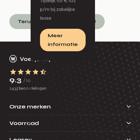
Tijdelijk tot € 102
p/m bij zakelijke
lease
Terug naar nieuwsoverzicht
Meer
informatie
Werkplaats
Menu
9.3
/10
2433 beoordelingen
Terug
Werkplaats
Onze merken
Menu
Voorraad
Terug
Werkplaatsafspraak maken
Leasen