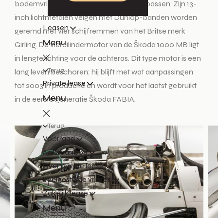
bodemvrijheid van de Škoda F3 aan te passen. Zijn 13-
inch lichtmetalen velgen met Dunlop-banden worden
Leasen
geremd met vier schijfremmen van het Britse merk
Menu
Girling. De viercilindermotor van de Škoda 1000 MB ligt
in lengterichting voor de achteras. Dit type motor is een
Terug
lang leven beschoren: hij blijft met wat aanpassingen
Private lease
tot 2003 in productie en wordt voor het laatst gebruikt
Menu
in de eerste generatie Škoda FABIA.
Terug
Voorraad
Actieaanbod
Over private lease
Veelgestelde vragen
Zakelijk lease
Menu