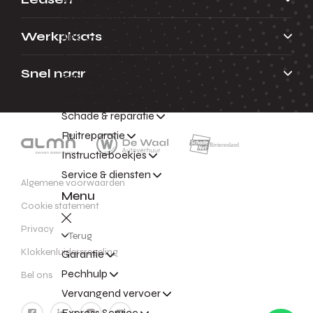
Onderhoud
Werkplaats
APK
Airco onderhoud
Snel naar
Banden
Navigatieupdates
Schade & reparatie
Ruitreparatie
Instructieboekjes
Service & diensten
Algemene voorwaarden
Menu
Cookie statement
Privacy
Terug
Klokkenluidersregeling
Garantie
Pechhulp
Bel ons
Vervangend vervoer
Express Service