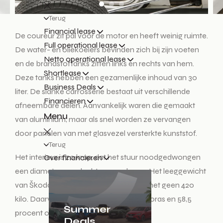
Terug
Financial lease
De coureur zit pal voor de motor en heeft weinig ruimte.
Full operational lease
De water- en oliekoelers bevinden zich bij zijn voeten
Netto operational lease
en de brandstoftanks zitten links en rechts van hem.
Shortlease
Deze tanks hebben een gezamenlijke inhoud van 30
Business Deals
liter. De slanke carrosserie bestaat uit verschillende
Financieren
afneembare delen. Aanvankelijk waren die gemaakt
Menu
van aluminium, maar als snel worden ze vervangen
door panelen van met glasvezel versterkte kunststof.
Terug
Het interieur is zo krap, dat het stuur noodgedwongen
Over financieren
een diameter van slechts 30 cm kreeg. Het leeggewicht
van Škoda’s Formule 3-auto bedraagt net geen 420
kilo. Daarvan rust 41,5 procent op de vooras en 58,5
Summer
procent op de achteras.
Deals