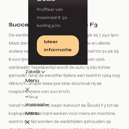
Profiteer van
maximaal € 30
Successen van de Škoda F3
korting p/m
De eenlitermotor levert aanvankelijk 72 pk bij 7.250 tpm.
Meer
Maar dankzij een verhoogde compressie en allerlei
informatie
andere verbeteringen schopt de motor het tot 90 pk bij
8.000 tpm tegen de tijd dat het seizoen van 1966
aanbreekt. Tegelijkertijd wordt de auto 15 kilo lichter
Zakelijk
gemaakt. Ging de eenzitter tijdens een testrit in 1964 nog
Menu
188 km/h, amper twee jaar later doorbrak hij de
magische grens van 200 km/h.
Terug
Voorraad
Vanaf het allereerste begin behoort de Škoda F3 tot de
Menu
koplopers. Dat is hard werken voor mens en machine,
want in die tijd worden de wedstrijden gehouden op