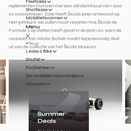
Fleetsales
reglementen motoren met een cilinderinhoud van 1.600
Shortlease
cc voorschrijven. Daar heeft Škoda geen antwoord op.
Mobiliteitsvormen
Niet getreurd: we zullen nooit vergeten hoe Škoda de
Menu
Formule 3 op stelten heeft gezet in de jaren 60, want de
raceauto van Václav Bobek maakt tegenwoordig deel
Terug
uit van de collectie van het Škoda Museum.
Lease a Bike
Shuttel
Poolbeheer
De mobiliteit voor morgen
Huurauto
Summer
Deals