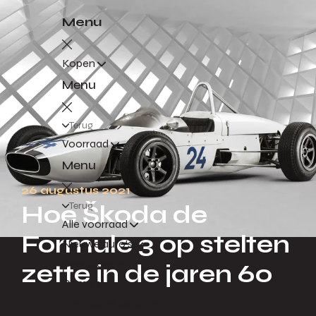
Menu
Kopen
Menu
Terug
Voorraad
Menu
26 augustus 2021
Terug
Hoe Škoda de
Alle voorraad
Formule 3 op stelten
Nieuwe auto's
Occasions
zette in de jaren 60
Demo's
Elektrische auto's