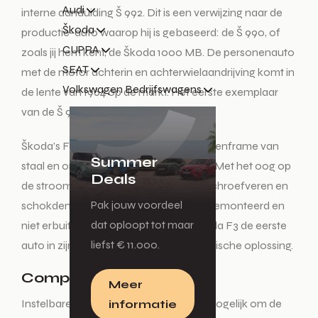
Audi
interne aanduiding Š 992. Dit is een verwijzing naar de
Škoda
productie-auto waarop hij is gebaseerd: de Š 990, of
CUPRA
zoals jij hem kent, de Škoda 1000 MB. De personenauto
SEAT
met de motor achterin en achterwielaandrijving komt in
Volkswagen Bedrijfswagens
de lente van 1964 op de markt. Het eerste exemplaar
van de Š 992 was al in februari voltooid.
Škoda’s Formule 3-auto heeft een buizenframe van
Summer
staal en onafhankelijke wielophanging. Met het oog op
Deals
de stroomlijn van de auto, worden de schroefveren en
Pak jouw voordeel
schokdempers binnen de carrosserie gemonteerd en
dat oploopt tot maar
niet erbuiten. Naar het schijnt is de Škoda F3 de eerste
liefst € 11.000.
auto in zijn klasse met deze aerodynamische oplossing.
Compact, licht en krap
Meer
Instelbare schokdempers maken het mogelijk om de
informatie