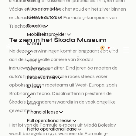
straatcircuits met kasseien en putdeksels. In 1966 halen
Terug
Alle voorraad
Václav en Jaroslav Bobek het goud en het zilver binnen
Nieuwe auto's
en Jaroslav Bobek wordt Formule 3-kampioen van
Demo's
Tsjechoslowakije.
Mobiliteitsprovider
Te zien in het Škoda Museum
Menu
0
Na deze overwinningen komt er langzaam een eind
aan de succesvolle carrière van Škoda’s
Terug
indrukwekkende eenzitter. Eind jaren 60 moeten de
Over ons
auto’s tijdens internationale races steeds vaker
Leasevormen
opboksen tegen raceteams uit West-Europa, zoals
Menu
Brabham en Tecno. Desalniettemin presteren de
Škoda’s bewonderenswaardig in de vaak ongelijke
Terug
gevechten.
Financial lease
Full operational lease
Het lot van de Formule 3-racers uit Mladá Boleslav
Netto operational lease
wordt bezegeld in 1971, wanneer de Formule 3-