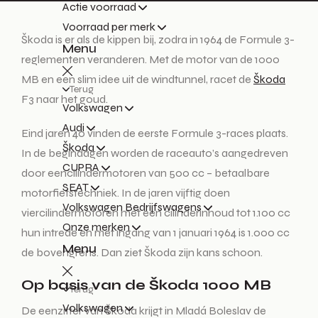
Actie voorraad
Voorraad per merk
Škoda is er als de kippen bij, zodra in 1964 de Formule 3-
Menu
reglementen veranderen. Met de motor van de 1000
MB en een slim idee uit de windtunnel, racet de
Škoda
Terug
F3 naar het goud.
Volkswagen
Audi
Eind jaren 40 vinden de eerste Formule 3-races plaats.
Škoda
In de begindagen worden de raceauto’s aangedreven
CUPRA
door eencilindermotoren van 500 cc – betaalbare
SEAT
motorfietstechniek. In de jaren vijftig doen
Volkswagen Bedrijfswagens
viercilindermotoren met een cilinderinhoud tot 1.100 cc
Onze merken
hun intrede en met ingang van 1 januari 1964 is 1.000 cc
Menu
de bovengrens. Dan ziet Škoda zijn kans schoon.
Op basis van de Škoda 1000 MB
Terug
Volkswagen
De eenzitter van Škoda krijgt in Mladá Boleslav de