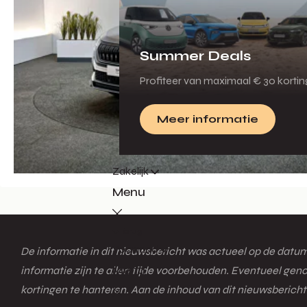
Summer Deals
Profiteer van maximaal € 30 korti
Meer informatie
Zakelijk
Menu
Terug
Voorraad
De informatie in dit nieuwsbericht was actueel op de datum 
Menu
informatie zijn te allen tijde voorbehouden. Eventueel gen
kortingen te hanteren. Aan de inhoud van dit nieuwsberic