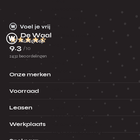
Terug
Alle voorraad
Nieuwe auto's
Demo's
Mobiliteitsprovider
Menu
9.3
/10
2432 beoordelingen
Terug
Over ons
Onze merken
Leasevormen
Menu
Voorraad
Leasen
Terug
Financial lease
Werkplaats
Full operational lease
Netto operational lease