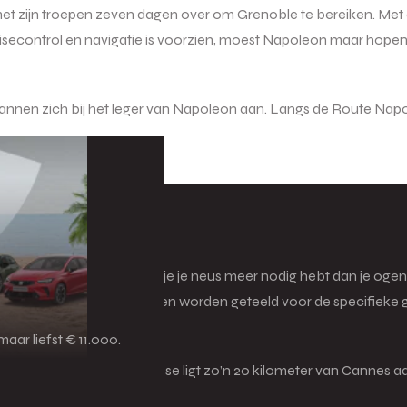
zijn troepen zeven dagen over om Grenoble te bereiken. Met de a
econtrol en navigatie is voorzien, moest Napoleon maar hopen d
er mannen zich bij het leger van Napoleon aan. Langs de Route Na
e wereld
 over dit stadje gezegd dat je je neus meer nodig hebt dan je oge
 de omgeving allerlei kruiden worden geteeld voor de specifieke g
aar liefst € 11.000.
twegen van de Rivièra. Grasse ligt zo’n 20 kilometer van Cannes a
te van de badplaatsen.