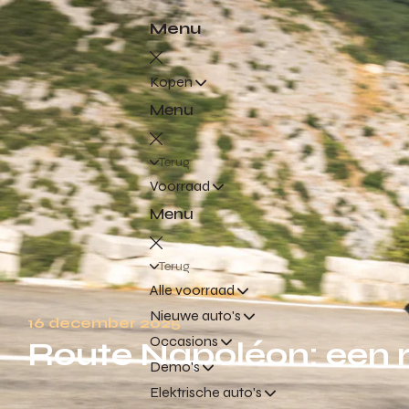
Menu
Kopen
Menu
Terug
Voorraad
Menu
Terug
Alle voorraad
Nieuwe auto's
16 december 2025
Occasions
Route Napoléon: een r
Demo's
Elektrische auto's