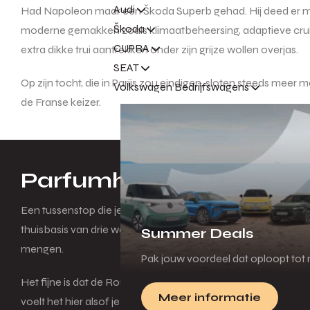
Audi
Had Napoleon maar een Škoda Superb gehad. Hij deed er met 
Škoda
moderne gemakken zoals klimaatbeheersing, adaptieve cruis
CUPRA
extra dikke trui aantrekken onder zijn grijze wollen overjas.
SEAT
Op zijn tocht, die in Parijs zou eindigen, sloten steeds me
Volkswagen Bedrijfswagens
de Franse keizer.
Parfumhoofdstad van d
Een tussenstop die je niet mag overslaan is Grasse. Er wordt
thuisbasis van drie wereldberoemde parfumhuizen, terwijl in
Summer Deals
mengen.
Pak jouw voordeel dat oploopt tot m
Het fijne is dat de Route Napoléon niet zo druk is als de kus
Meer informatie
voelt het hier alsof je mijlenver verwijderd bent van de druk