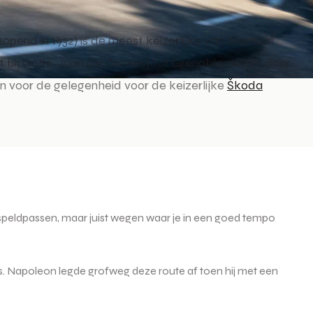
pend in 1932) is de meest keizerlijke van allemaal.
 bij Golfe-Juan (bij Cannes) tot Grenoble, dwars door
en voor de gelegenheid voor de keizerlijke
Škoda
speldpassen, maar juist wegen waar je in een goed tempo
is. Napoleon legde grofweg deze route af toen hij met een