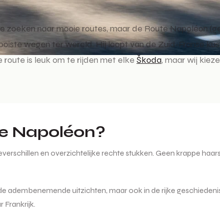
te zoeken naar mooie routes, maar de Route Napoléon (geo
oiste wegen ter wereld. Hij loopt van de Zuid-Franse kust
e route is leuk om te rijden met elke
Škoda
, maar wij kiez
e Napoléon?
erschillen en overzichtelijke rechte stukken. Geen krappe haar
 en de adembenemende uitzichten, maar ook in de rijke geschieden
 Frankrijk.