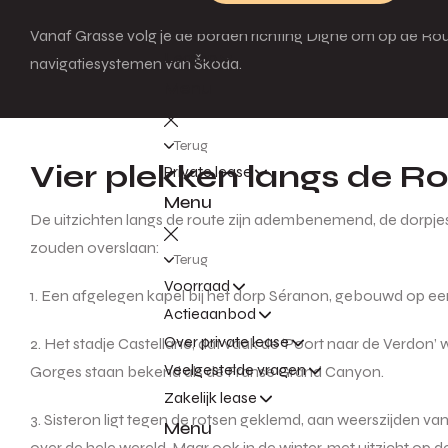
Vanaf Grasse volg je de borden richting Digne om op de Rou
Leasen
navigatiesystemen van Škoda.
Menu
Terug
Vier plekken langs de R
Private lease
Menu
De uitzichten langs de route zijn adembenemend, de dorpjes ch
zouden overslaan:
Terug
Voorraad
1. Een afgelegen kapel bij het dorp Séranon, gebouwd op een
Actieaanbod
Over private lease
2. Het stadje Castellane, dat vaak de ‘Poort naar de Verdon’
Veelgestelde vragen
Gorges staan bekend als de Franse Grand Canyon.
Zakelijk lease
3. Sisteron ligt tegen de rotsen geklemd, aan weerszijden van
Menu
over de hele wereld. Maar ook in de winter, met uitzicht op 