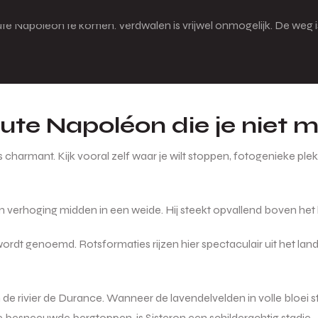
te Napoléon te komen. Verdwalen is vrijwel onmogelijk. De weg i
oute Napoléon die je niet 
armant. Kijk vooral zelf waar je wilt stoppen, fotogenieke plekke
 verhoging midden in een weide. Hij steekt opvallend boven het l
 wordt genoemd. Rotsformaties rijzen hier spectaculair uit het la
 de rivier de Durance. Wanneer de lavendelvelden in volle bloei st
de besneeuwde bergtoppen, is Sisteron een schilderachtig stadje.