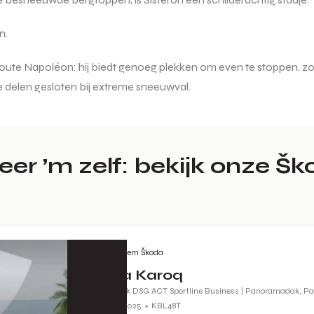
n.
Route Napoléon: hij biedt genoeg plekken om even te stoppen, zon
e delen gesloten bij extreme sneeuwval.
er ’m zelf: bekijk onze Š
Gorinchem Škoda
Škoda Karoq
1.5 TSI 150pk DSG ACT Sportline Business | Panoramadak, Par
Benzine
2025
KBL48T