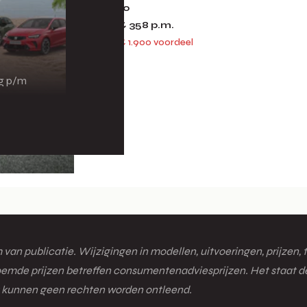
€ 39.900
of vanaf
€ 358
p.m.
€ 41.800
€ 1.900 voordeel
ng p/m
van publicatie. Wijzigingen in modellen, uitvoeringen, prijzen, 
oemde prijzen betreffen consumentenadviesprijzen. Het staat dea
ht kunnen geen rechten worden ontleend.