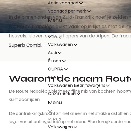
Actie voorraad
Voorraad per merk
In de binnenlanden van Zuid-Frankrijk hoef je zelden 
Menu
De Route Napoléon duikt vaak op in lijstjes met de mo
heuvels, kloven en de uitlopers van de Alpen. De fraai
Terug
Volkswagen
Superb Combi
.
Audi
Škoda
CUPRA
Waarom de naam Rout
SEAT
Volkswagen Bedrijfswagens
De Route Napoléon biedt een fijne mix van bochten, hoogtev
Onze merken
kunt doorrijden.
Menu
De aantrekkingskracht zit niet alleen in het strakke asfalt
Terug
leger vanuit ballingschap op het eiland Elba terugkeerde naar
Volkswagen