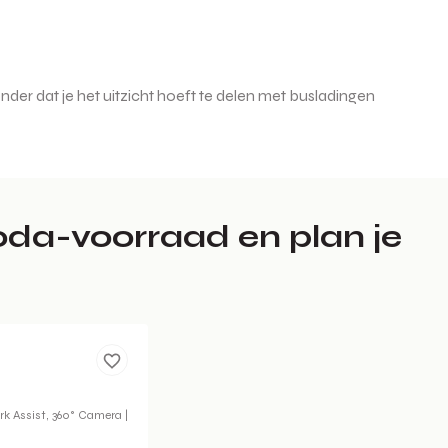
der dat je het uitzicht hoeft te delen met busladingen
koda-voorraad en plan je
k Assist, 360° Camera |