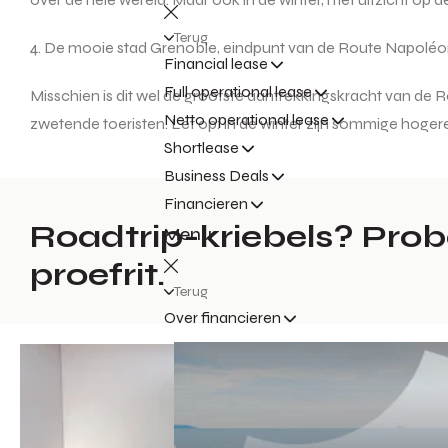
Terug
4. De mooie stad Grenoble, eindpunt van de Route Napoléo
Financial lease
Full operational lease
Misschien is dit wel de grootste aantrekkingskracht van de 
Netto operational lease
zwetende toeristen. Let op: in de winter zijn sommige hoger
Shortlease
Business Deals
Financieren
Roadtrip-kriebels? Probe
Menu
proefrit.
Terug
Over financieren