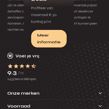
zijn te allen tijde voorbehouden. Eventueel genoemde prijzen
Profiteer van
betreffen consumentenadviesprijzen. Het staat dealers en
maximaal € 30
servicepartners vrij eigen verkoopprijzen en kortingen te
korting p/m
hanteren. Aan de inhoud van dit nieuwsbericht kunnen geen
rechten worden ontleend.
Meer
informatie
Zakelijk
Menu
9.3
/10
2433 beoordelingen
Terug
Voorraad
Onze merken
Menu
Voorraad