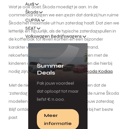
Audi
Wat je ook doet, Škoda moedigt je aan. In de
Škoda
commercial volgen we een gezin dat dankzij hun ruime
CUPRA
Škoda het maximale uit hun zaterdag haalt. Dat zien we
SEAT
letterlijk en figuurlijk, als de typische zaterdagspullen in
Volkswagen Bedrijfswagens
de kofferbak tot leven komen en een bijzonder
karakter vormen. Hardlopen langs het strand,
rekoefeningen tijdens een sportles, skaten met de
kinderen of een potje bowlen. Alle spullen die hierbij
Summer
nodig zijn, vinden een plek in de ruime
Škoda Kodiaq
.
Deals
Pak jouw voordeel
Met de nieuwe campagne laat Škoda zien dat de
dat oploopt tot maar
‘zaterdag van Škoda’ blijft inspireren en de ruime Škoda
liefst € 11.000.
modellen de ideale metgezel zijn voor jouw zaterdag.
Blijf ontdekken en kies de Škoda die hierbij het beste
Meer
past.
informatie