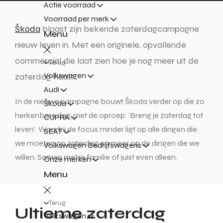
Actie voorraad
Voorraad per merk
Škoda
blaast zijn bekende zaterdagcampagne
Menu
nieuw leven in. Met een originele, opvallende
commercial die laat zien hoe je nog meer uit de
Terug
Volkswagen
zaterdag haalt.
Audi
In de nieuwe campagne bouwt Škoda verder op die zo
Škoda
herkenbare dag, met de oproep: ‘Breng je zaterdag tot
CUPRA
leven’. Waarbij de focus minder ligt op alle dingen die
SEAT
we moeten op zaterdag en meer op de dingen die we
Volkswagen Bedrijfswagens
willen. Samen met je familie of juist even alleen.
Onze merken
Menu
Terug
Ultieme zaterdag
Volkswagen