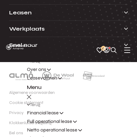
Terug
Alle voorraad
Leasen
Nieuwe auto's
Demo's
Werkplaats
Mobiliteitsprovider
Menu
Snel naar
0
Terug
Over ons
Leasevormen
Menu
Algemene voorwaarden
Cookie statement
Terug
Financial lease
Privacy
Full operational lease
Klokkenluidersregeling
Netto operational lease
Bel ons